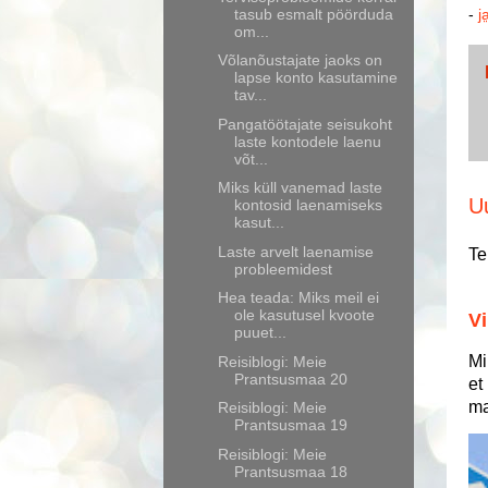
tasub esmalt pöörduda
-
j
om...
Võlanõustajate jaoks on
lapse konto kasutamine
tav...
Pangatöötajate seisukoht
laste kontodele laenu
võt...
Miks küll vanemad laste
U
kontosid laenamiseks
kasut...
Laste arvelt laenamise
Te
probleemidest
Hea teada: Miks meil ei
ole kasutusel kvoote
Vi
puuet...
Mi
Reisiblogi: Meie
Prantsusmaa 20
et
ma
Reisiblogi: Meie
Prantsusmaa 19
Reisiblogi: Meie
Prantsusmaa 18