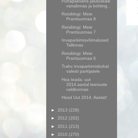
Pühapäevane jalutuskäik
vanalinnas ja kohting...
Reisiblogi: Meie
Prantsusmaa 8
Reisiblogi: Meie
Prantsusmaa 7
Invaparkimisvõimalused
Tallinnas
Reisiblogi: Meie
Prantsusmaa 6
Trahv invaparkimiskohal
valesti parkijatele
Hea teada: uut
2014.aastal teenuste
valdkonnas
Head Uut 2014. Aastat!
►
2013
(228)
►
2012
(202)
►
2011
(213)
►
2010
(270)