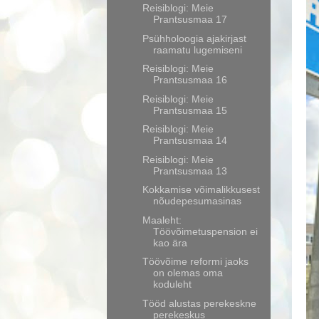
Reisiblogi: Meie
Prantsusmaa 17
Psühholoogia ajakirjast
raamatu lugemiseni
Reisiblogi: Meie
Prantsusmaa 16
Reisiblogi: Meie
Prantsusmaa 15
Reisiblogi: Meie
Prantsusmaa 14
Reisiblogi: Meie
Prantsusmaa 13
Kokkamise võimalikkusest
nõudepesumasinas
Maaleht:
Töövõimetuspension ei
kao ära
Töövõime reformi jaoks
on olemas oma
koduleht
Tööd alustas perekeskne
perekeskus