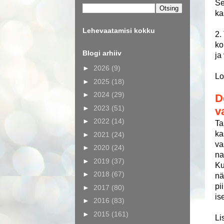
Se
ka
Lehevaatamisi kokku
2.
ko
Blogi arhiiv
ja
►
2026
(9)
Lo
►
2025
(18)
►
2024
(29)
D
►
2023
(51)
v
►
2022
(14)
Ta
ka
►
2021
(24)
va
►
2020
(24)
na
►
2019
(37)
Ku
►
2018
(67)
nä
pi
►
2017
(80)
is
►
2016
(83)
►
2015
(161)
Li