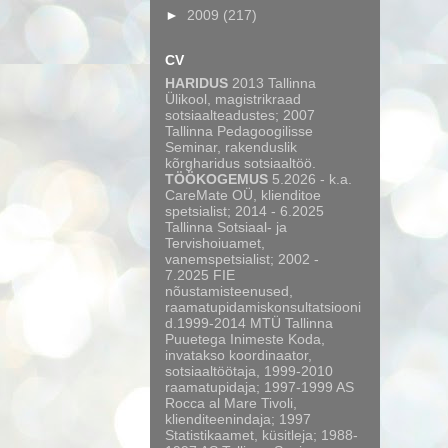
►
2009
(217)
CV
HARIDUS
2013 Tallinna
Ülikool, magistrikraad
sotsiaalteadustes; 2007
Tallinna Pedagoogilisse
Seminar, rakenduslik
kõrgharidus sotsiaaltöö.
TÖÖKOGEMUS
5.2026 - k.a.
CareMate OÜ, klienditoe
spetsialist; 2014 - 6.2025
Tallinna Sotsiaal- ja
Tervishoiuamet,
vanemspetsialist; 2002 -
7.2025 FIE
nõustamisteenused,
raamatupidamiskonsultatsiooni
d.1999-2014 MTÜ Tallinna
Puuetega Inimeste Koda,
invatakso koordinaator,
sotsiaaltöötaja, 1999-2010
raamatupidaja; 1997-1999 AS
Rocca al Mare Tivoli,
klienditeenindaja; 1997
Statistikaamet, küsitleja; 1988-