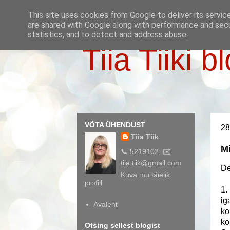
This site uses cookies from Google to deliver its servic
are shared with Google along with performance and secur
statistics, and to detect and address abuse.
Tiia Tiiki b
VÕTA ÜHENDUST
28
Tiia Tiik
M
📞 5219102, ✉️
tiia.tiik@gmail.com
De
Kuva mu täielik
profiil
1.
ig
Avaleht
ko
ko
Otsing sellest blogist