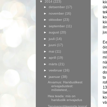
▼
2014
(223)
ki
►
detsember
(17)
ül
te
►
november
(16)
ko
►
oktoober
(23)
ki
►
september
(11)
il
ju
►
august
(20)
►
juuli
(14)
Ee
►
juuni
(17)
öi
►
mai
(11)
is
mi
►
aprill
(19)
nä
►
märts
(21)
in
►
veebruar
(16)
do
▼
jaanuar
(38)
ta
Arvamus: Hariduslikest
ro
erivajadustest:
13
mõistetest,...
la
Hea teada: mis on
ko
hariduslik erivajadus
vä
Terviseprobleemide korral