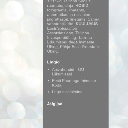
1997 AS Tallinna Soojus,
raamatupidaja.
HOBID
fotograafia, linetants,
automatkad ja reisimine,
jalgrattasõit, linetants. Samuti
vabatahtlik töö.
KUULUVUS
Eesti Sotsiaaltöö
Assotsiatsioon, Tallinna
Invaspordiühing, Tallinna
Liikumispuudega Inimeste
Ühing, Põhja-Eesti Pimedate
Ühing.
Lingid
Abivahendid - OÜ
Liikumisabi
Eesti Puuetega Inimeste
Koda
Logo disainimine
Jälgijad