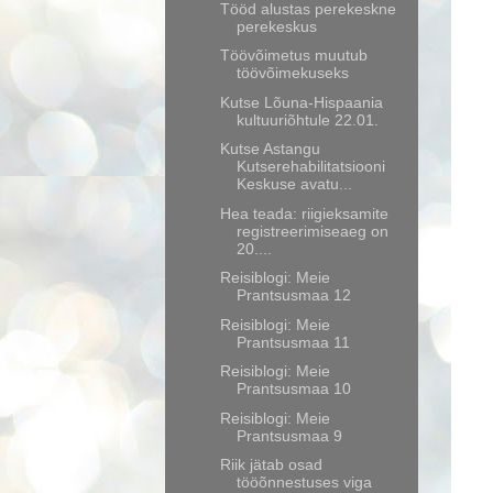
Tööd alustas perekeskne
perekeskus
Töövõimetus muutub
töövõimekuseks
Kutse Lõuna-Hispaania
kultuuriõhtule 22.01.
Kutse Astangu
Kutserehabilitatsiooni
Keskuse avatu...
Hea teada: riigieksamite
registreerimiseaeg on
20....
Reisiblogi: Meie
Prantsusmaa 12
Reisiblogi: Meie
Prantsusmaa 11
Reisiblogi: Meie
Prantsusmaa 10
Reisiblogi: Meie
Prantsusmaa 9
Riik jätab osad
tööõnnestuses viga