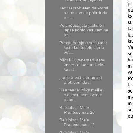
hariduslik erivajadus
ja
Terviseprobleemide korral
pa
tasub esmalt pöörduda
ka
om...
su
Võlanõustajate jaoks on
ka
lapse konto kasutamine
tav...
lu
kr
Pangatöötajate seisukoht
Va
laste kontodele laenu
võt...
sü
ha
Miks küll vanemad laste
kontosid laenamiseks
mi
kasut...
vä
Laste arvelt laenamise
Pe
probleemidest
la
Hea teada: Miks meil ei
sü
ole kasutusel kvoote
ma
puuet...
mu
Reisiblogi: Meie
se
Prantsusmaa 20
pu
Reisiblogi: Meie
Prantsusmaa 19
Reisiblogi: Meie