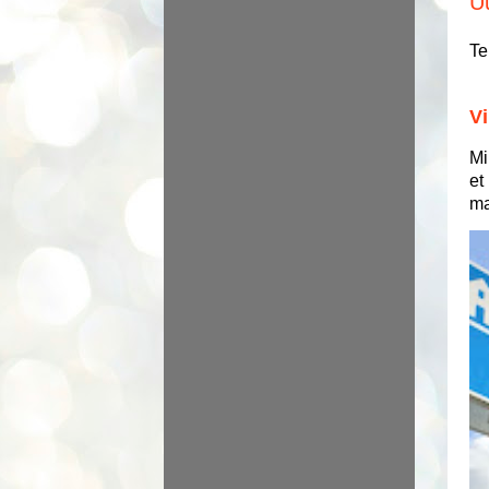
U
Te
Vi
Mi
et
ma