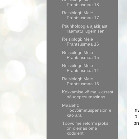
Prantsusmaa 18
Reisiblogi: Meie
Prantsusmaa 17
Psühholoogia ajakirjast
raamatu lugemiseni
Reisiblogi: Meie
Prantsusmaa 16
Reisiblogi: Meie
Prantsusmaa 15
Reisiblogi: Meie
Prantsusmaa 14
Reisiblogi: Meie
Prantsusmaa 13
Kokkamise võimalikkusest
nõudepesumasinas
Maaleht:
In
Töövõimetuspension ei
kao ära
ja
pr
Töövõime reformi jaoks
on olemas oma
koduleht