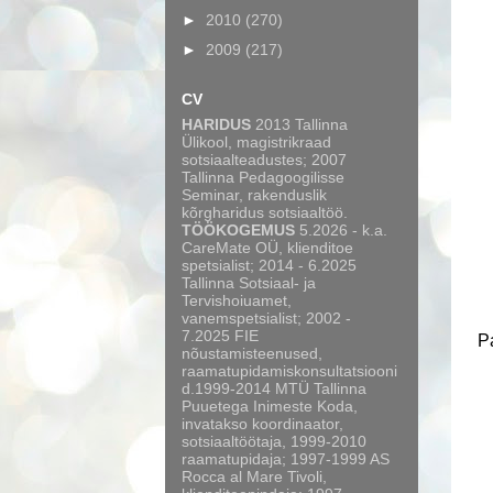
►
2010
(270)
►
2009
(217)
CV
HARIDUS
2013 Tallinna
Ülikool, magistrikraad
sotsiaalteadustes; 2007
Tallinna Pedagoogilisse
Seminar, rakenduslik
kõrgharidus sotsiaaltöö.
TÖÖKOGEMUS
5.2026 - k.a.
CareMate OÜ, klienditoe
spetsialist; 2014 - 6.2025
Tallinna Sotsiaal- ja
Tervishoiuamet,
vanemspetsialist; 2002 -
7.2025 FIE
Pa
nõustamisteenused,
raamatupidamiskonsultatsiooni
d.1999-2014 MTÜ Tallinna
Puuetega Inimeste Koda,
invatakso koordinaator,
sotsiaaltöötaja, 1999-2010
raamatupidaja; 1997-1999 AS
Rocca al Mare Tivoli,