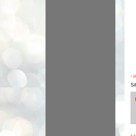
-
j
Si