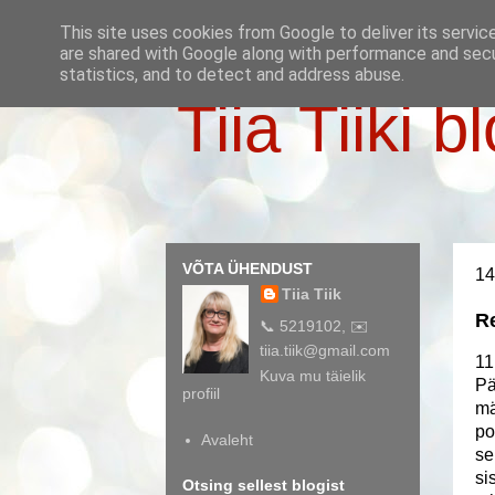
This site uses cookies from Google to deliver its servic
are shared with Google along with performance and secur
statistics, and to detect and address abuse.
Tiia Tiiki b
VÕTA ÜHENDUST
14
Tiia Tiik
R
📞 5219102, ✉️
tiia.tiik@gmail.com
11
Kuva mu täielik
Pä
profiil
mä
po
Avaleht
se
si
Otsing sellest blogist