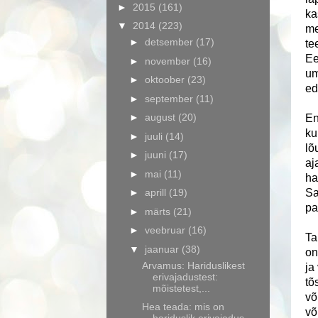
►
2015
(161)
ka
▼
2014
(223)
me
►
detsember
(17)
te
Ee
►
november
(16)
um
►
oktoober
(23)
ed
►
september
(11)
►
august
(20)
En
ku
►
juuli
(14)
lõ
►
juuni
(17)
aj
►
mai
(11)
ha
►
aprill
(19)
Sa
pa
►
märts
(21)
►
veebruar
(16)
Ta
▼
jaanuar
(38)
on
Arvamus: Hariduslikest
ja
erivajadustest:
tõ
mõistetest,...
võ
Hea teada: mis on
võ