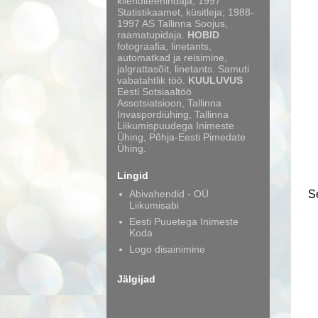
klienditeenindaja; 1997
Statistikaamet, küsitleja; 1988-
1997 AS Tallinna Soojus,
raamatupidaja.
HOBID
fotograafia, linetants,
automatkad ja reisimine,
jalgrattasõit, linetants. Samuti
vabatahtlik töö.
KUULUVUS
Eesti Sotsiaaltöö
Assotsiatsioon, Tallinna
Invaspordiühing, Tallinna
Liikumispuudega Inimeste
Ühing, Põhja-Eesti Pimedate
Ühing.
Lingid
Abivahendid - OÜ
Se
Liikumisabi
Eesti Puuetega Inimeste
Koda
Logo disainimine
Jälgijad