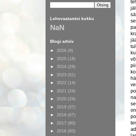
te
jä
sä
Lehevaatamisi kokku
se
NaN
pa
kr
jä
Blogi arhiiv
tu
►
2026
(9)
ku
►
2025
(18)
võ
pi
►
2024
(29)
ko
►
2023
(51)
hä
►
2022
(14)
ve
►
2021
(24)
po
na
►
2020
(24)
se
►
2019
(37)
on
►
2018
(67)
po
te
►
2017
(80)
ad
►
2016
(83)
la