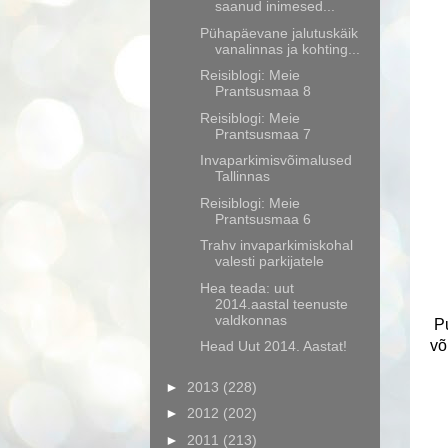
saanud inimesed...
Pühapäevane jalutuskäik
vanalinnas ja kohting...
Reisiblogi: Meie
Prantsusmaa 8
Reisiblogi: Meie
Prantsusmaa 7
Invaparkimisvõimalused
Tallinnas
Reisiblogi: Meie
Prantsusmaa 6
Trahv invaparkimiskohal
valesti parkijatele
Hea teada: uut
2014.aastal teenuste
valdkonnas
Pu
võ
Head Uut 2014. Aastat!
►
2013
(228)
►
2012
(202)
►
2011
(213)