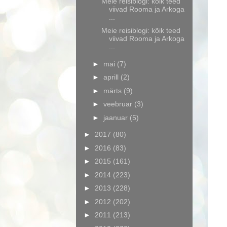
Meie reisiblogi: kõik teed
viivad Rooma ja Arkoga
...
Meie reisiblogi: kõik teed
viivad Rooma ja Arkoga
...
►
mai
(7)
►
aprill
(2)
►
märts
(9)
►
veebruar
(3)
►
jaanuar
(5)
►
2017
(80)
►
2016
(83)
►
2015
(161)
►
2014
(223)
►
2013
(228)
►
2012
(202)
►
2011
(213)