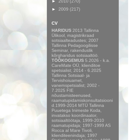
►
2010
(270)
►
2009
(217)
CV
HARIDUS
2013 Tallinna
Ülikool, magistrikraad
sotsiaalteadustes; 2007
Tallinna Pedagoogilisse
Seminar, rakenduslik
kõrgharidus sotsiaaltöö.
TÖÖKOGEMUS
5.2026 - k.a.
CareMate OÜ, klienditoe
spetsialist; 2014 - 6.2025
Tallinna Sotsiaal- ja
Tervishoiuamet,
vanemspetsialist; 2002 -
7.2025 FIE
nõustamisteenused,
raamatupidamiskonsultatsiooni
d.1999-2014 MTÜ Tallinna
Puuetega Inimeste Koda,
invatakso koordinaator,
sotsiaaltöötaja, 1999-2010
raamatupidaja; 1997-1999 AS
Rocca al Mare Tivoli,
klienditeenindaja; 1997