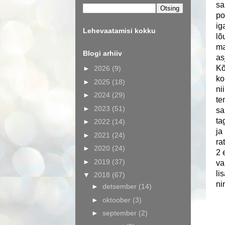
sa
po
ig
Lehevaatamisi kokku
lõ
ma
Blogi arhiiv
as
Kõ
►
2026
(9)
ko
►
2025
(18)
ni
►
2024
(29)
te
►
2023
(51)
sa
ta
►
2022
(14)
ja
►
2021
(24)
ra
►
2020
(24)
2 
►
2019
(37)
va
li
▼
2018
(67)
ni
►
detsember
(14)
►
oktoober
(3)
►
september
(2)