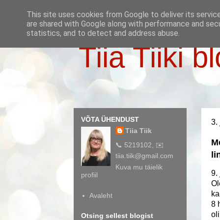
This site uses cookies from Google to deliver its servic
are shared with Google along with performance and secur
statistics, and to detect and address abuse.
Tiia Tiiki b
VÕTA ÜHENDUST
3.
Tiia Tiik
Me
📞 5219102, ✉️
li
tiia.tiik@gmail.com
Kuva mu täielik
9.
profiil
Ol
ka
Avaleht
8 
ol
Otsing sellest blogist