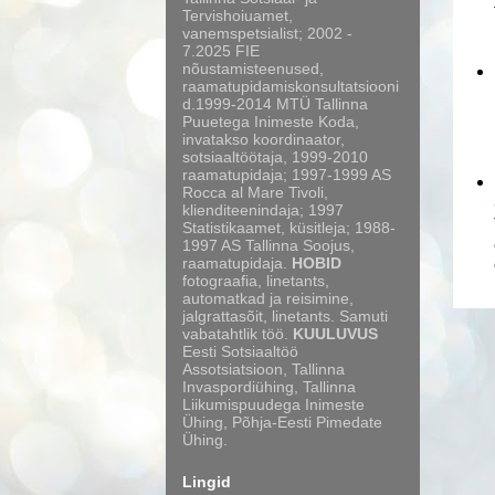
Tervishoiuamet,
vanemspetsialist; 2002 -
7.2025 FIE
nõustamisteenused,
raamatupidamiskonsultatsiooni
d.1999-2014 MTÜ Tallinna
Puuetega Inimeste Koda,
invatakso koordinaator,
sotsiaaltöötaja, 1999-2010
raamatupidaja; 1997-1999 AS
Rocca al Mare Tivoli,
klienditeenindaja; 1997
Statistikaamet, küsitleja; 1988-
1997 AS Tallinna Soojus,
raamatupidaja.
HOBID
fotograafia, linetants,
automatkad ja reisimine,
jalgrattasõit, linetants. Samuti
vabatahtlik töö.
KUULUVUS
Eesti Sotsiaaltöö
Assotsiatsioon, Tallinna
Invaspordiühing, Tallinna
Liikumispuudega Inimeste
Ühing, Põhja-Eesti Pimedate
Ühing.
Lingid