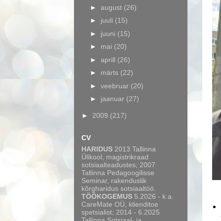
►
august
(26)
►
juuli
(15)
►
juuni
(15)
►
mai
(20)
►
aprill
(26)
►
märts
(22)
►
veebruar
(20)
►
jaanuar
(27)
►
2009
(217)
CV
HARIDUS
2013 Tallinna
Ülikool, magistrikraad
sotsiaalteadustes; 2007
Tallinna Pedagoogilisse
Seminar, rakenduslik
kõrgharidus sotsiaaltöö.
TÖÖKOGEMUS
5.2026 - k.a.
CareMate OÜ, klienditoe
spetsialist; 2014 - 6.2025
Tallinna Sotsiaal- ja