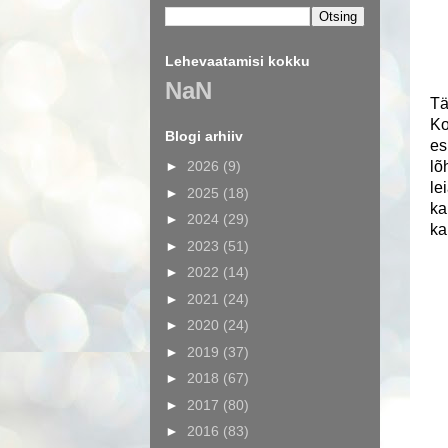
Lehevaatamisi kokku
NaN
Tä
Ko
Blogi arhiiv
es
►
2026
(9)
lõ
le
►
2025
(18)
ka
►
2024
(29)
ka
►
2023
(51)
►
2022
(14)
►
2021
(24)
►
2020
(24)
►
2019
(37)
►
2018
(67)
►
2017
(80)
►
2016
(83)