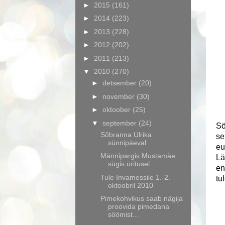
►
2015
(161)
►
2014
(223)
►
2013
(228)
►
2012
(202)
►
2011
(213)
▼
2010
(270)
►
detsember
(20)
►
november
(30)
►
oktoober
(25)
▼
september
(24)
Sö
Sõbranna Ulrika
se
sünnipäeval
eu
Männipargis Mustamäe
Lä
sügis üritusel
en
Tule Invamessile 1.-2.
tu
oktoobril 2010
Pimekohvikus saab nägija
proovida pimedana
söömist...