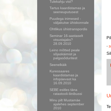
Tulekahju vist?
Tartus kaardistamas ja
seeneuputusest
Puudega inimesed -
väljakutse ühiskonnale
Ohtlikus ühistranspordis
Seminar 16-aastaselt
Pi
otsustajaks?
28.09.2010
-
s
Leino mõtted peale
Si
sõjaskäimist ja
palgasõduritest
Seenelkäik
Kuressaares
kaardistamas ja
infopäevast ka
16.09.2010
SEBE esitles täna
ratastooli-liinibussi
U
Minu pilt Mustamäe
ajalehes september
Te
2010