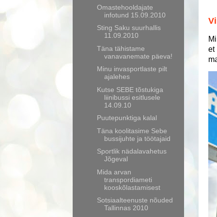
Omastehooldajate
infotund 15.09.2010
Vi
Sting Saku suurhallis
11.09.2010
Mi
Täna tähistame
et
vanavanemate päeva!
ma
Minu invasportlaste pilt
ajalehes
Kutse SEBE tõstukiga
liinibussi esitlusele
14.09.10
Puutepunktiga kalal
Täna koolitasime Sebe
bussijuhte ja töötajaid
Sportlik nädalavahetus
Jõgeval
Mida arvan
transpordiameti
kooskõlastamisest
Sotsiaalteenuste nõuded
Tallinnas 2010