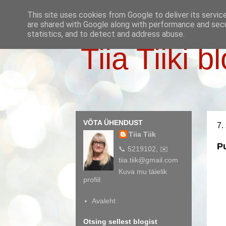
This site uses cookies from Google to deliver its servic
are shared with Google along with performance and secur
statistics, and to detect and address abuse.
Tiia Tiiki b
VÕTA ÜHENDUST
7.
Tiia Tiik
Pu
📞 5219102, ✉️
tiia.tiik@gmail.com
Kuva mu täielik
profiil
Avaleht
Otsing sellest blogist