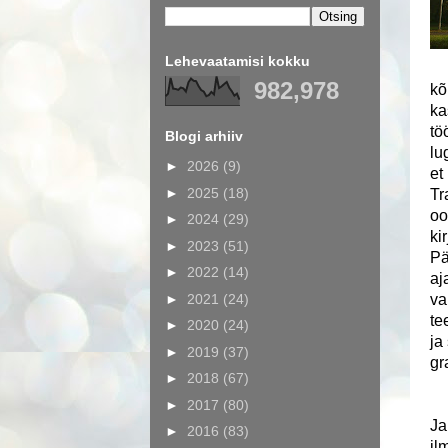
Lehevaatamisi kokku
982,978
kõ
ka
tö
Blogi arhiiv
lu
►
2026
(9)
et
►
2025
(18)
Tr
oo
►
2024
(29)
ki
►
2023
(51)
Pä
►
2022
(14)
aj
►
2021
(24)
va
te
►
2020
(24)
ja
►
2019
(37)
gr
►
2018
(67)
►
2017
(80)
Ja
►
2016
(83)
il