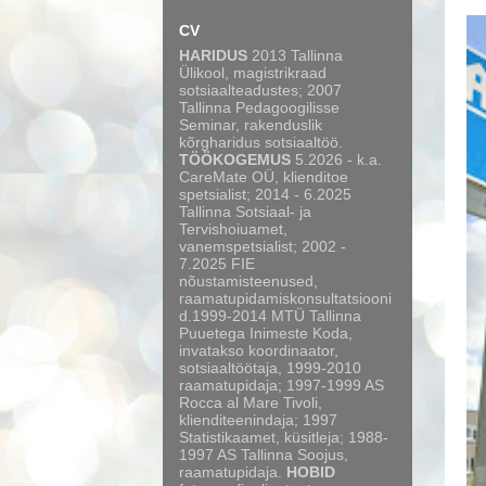
CV
HARIDUS
2013 Tallinna
Ülikool, magistrikraad
sotsiaalteadustes; 2007
Tallinna Pedagoogilisse
Seminar, rakenduslik
kõrgharidus sotsiaaltöö.
TÖÖKOGEMUS
5.2026 - k.a.
CareMate OÜ, klienditoe
spetsialist; 2014 - 6.2025
Tallinna Sotsiaal- ja
Tervishoiuamet,
vanemspetsialist; 2002 -
7.2025 FIE
nõustamisteenused,
raamatupidamiskonsultatsiooni
d.1999-2014 MTÜ Tallinna
Puuetega Inimeste Koda,
invatakso koordinaator,
sotsiaaltöötaja, 1999-2010
raamatupidaja; 1997-1999 AS
Rocca al Mare Tivoli,
klienditeenindaja; 1997
Statistikaamet, küsitleja; 1988-
1997 AS Tallinna Soojus,
raamatupidaja.
HOBID