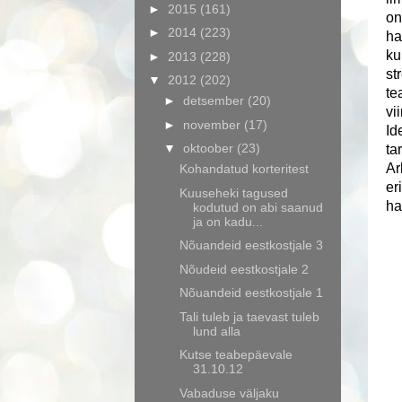
►
2015
(161)
on
►
2014
(223)
ha
ku
►
2013
(228)
st
▼
2012
(202)
te
►
detsember
(20)
vi
►
november
(17)
Id
▼
oktoober
(23)
ta
Ar
Kohandatud korteritest
er
Kuuseheki tagused
ha
kodutud on abi saanud
ja on kadu...
Nõuandeid eestkostjale 3
Nõudeid eestkostjale 2
Nõuandeid eestkostjale 1
Tali tuleb ja taevast tuleb
lund alla
Kutse teabepäevale
31.10.12
Vabaduse väljaku