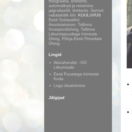
fotograafia, linetants,
automatkad ja reisimine,
jalgrattasõit, linetants. Samuti
vabatahtlik töö.
KUULUVUS
Eesti Sotsiaaltöö
Assotsiatsioon, Tallinna
Invaspordiühing, Tallinna
Liikumispuudega Inimeste
Ühing, Põhja-Eesti Pimedate
Ühing.
Lingid
Abivahendid - OÜ
Liikumisabi
Eesti Puuetega Inimeste
Koda
Logo disainimine
Jälgijad