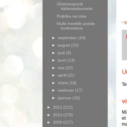
Ühistranspordi
kättesaadavusest
Praktika sai otsa
-
o
Mulle meeldib arstide
konkreetsus
►
september
(24)
►
august
(15)
►
juuli
(6)
►
juuni
(13)
►
mai
(22)
U
►
aprill
(11)
►
märts
(18)
Te
►
veebruar
(17)
►
jaanuar
(16)
Vi
►
2011
(213)
Mi
►
2010
(270)
et
►
2009
(217)
ma