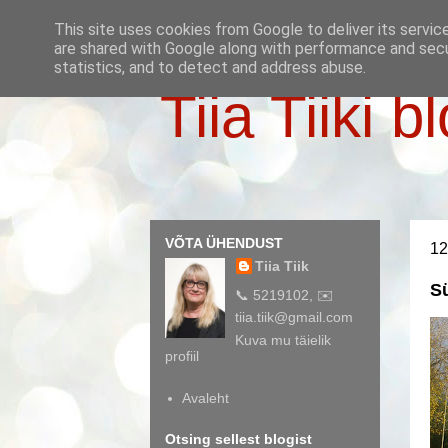
This site uses cookies from Google to deliver its servic
are shared with Google along with performance and secur
statistics, and to detect and address abuse.
Tiia Tiiki b
VÕTA ÜHENDUST
12
Tiia Tiik
Sü
📞 5219102, ✉️
tiia.tiik@gmail.com
Kuva mu täielik
profiil
Avaleht
Otsing sellest blogist