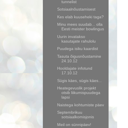
tunnelist
Sotsiaalnõustamisest
Kes elab kuuseheki taga?
Minu mees suudab... olla
Eesti meister bowlingus
Uurin invatakso
kasutajate rahulolu
Puudega isiku kaardist
Tasuta õigusnõustamine
24.10.12
Hooldajate infotund
17.10.12
Sügis käes, sügis käes...
Heategevuslik projekt
otsib liikumispuudega
lapsi
Naistega kohtumiste päev
Septembrikuu
sotsiaalkomisjonis
Meil on sünnipäev!