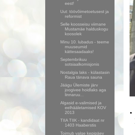
eest!
Uut: töövõimetoetusest ja
reformist
Selle koosseisu viimane
Mustamäe halduskogu
koosolek
Minu 10. lubadus - teeme
muuseumid
kättesaadaaks!
Septembrikuu
sotsiaalkomisjonis
Nostalgia laks - külastasin
Raua tänava sauna
Jäägu Ülemiste järv
joogivee hoidlaks aga
linnaruu...
Algasid e-valimised ja
eelhääletamised KOV
2013
TIIA TIIK - kandidaat nr
1403 Haaberstis
Toimub valge kepipäev