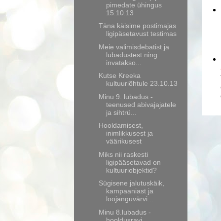
pimedate ühingus
15.10.13
Täna käisime postimajas
ligipäsetavust testimas
Meie valimisdebatist ja
lubadustest ning
invatakso...
Kutse Kreeka
kultuuriõhtule 23.10.13
Minu 9. lubadus -
teenused abivajajatele
ja sihtrü...
Hooldamisest,
inimlikkusest ja
väärikusest
Miks nii raskesti
ligipääsetavad on
kultuuriobjektid?
Sügisene jalutuskäik,
kampaaniast ja
loojanguvärvi...
Minu 8.lubadus -
hooldusravi