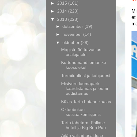
►
2015
(161)
Mi
►
2014
(223)
et
▼
2013
(228)
ma
►
detsember
(19)
►
november
(14)
▼
oktoober
(28)
Magistritöö tutvustus
osalejatele
Korteriomandi omanike
koosolekul
Tormituultest ja kahjudest
Elistvere loomaparki
kaardistamas ja loomi
uudistamas
Külas Tartu botaanikaaias
Oktoobrikuu
sotsiaalkomisjonis
Tartu tähetorn, Pallase
hotell ja Big Ben Pub
Aitäh valijad usalduse