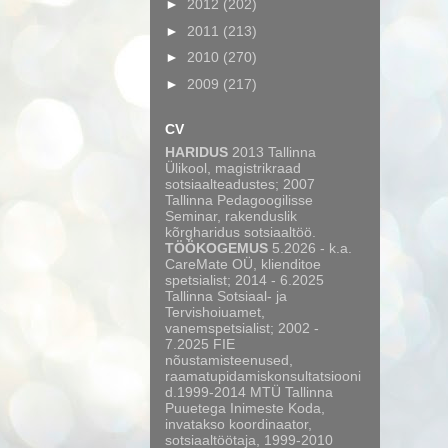
►
2012
(202)
►
2011
(213)
►
2010
(270)
►
2009
(217)
CV
HARIDUS
2013 Tallinna
Ülikool, magistrikraad
sotsiaalteadustes; 2007
Tallinna Pedagoogilisse
Seminar, rakenduslik
kõrgharidus sotsiaaltöö.
TÖÖKOGEMUS
5.2026 - k.a.
CareMate OÜ, klienditoe
spetsialist; 2014 - 6.2025
Tallinna Sotsiaal- ja
Tervishoiuamet,
vanemspetsialist; 2002 -
7.2025 FIE
nõustamisteenused,
raamatupidamiskonsultatsiooni
d.1999-2014 MTÜ Tallinna
Puuetega Inimeste Koda,
invatakso koordinaator,
sotsiaaltöötaja, 1999-2010