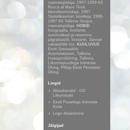
raamatupidaja; 1997-1999 AS
Rocca al Mare Tivoli,
klienditeenindaja; 1997
Statistikaamet, küsitleja; 1988-
1997 AS Tallinna Soojus,
raamatupidaja.
HOBID
fotograafia, linetants,
automatkad ja reisimine,
jalgrattasõit, linetants. Samuti
vabatahtlik töö.
KUULUVUS
Eesti Sotsiaaltöö
Assotsiatsioon, Tallinna
Invaspordiühing, Tallinna
Liikumispuudega Inimeste
Ühing, Põhja-Eesti Pimedate
Ühing.
Lingid
Abivahendid - OÜ
Liikumisabi
Eesti Puuetega Inimeste
Koda
Logo disainimine
Jälgijad