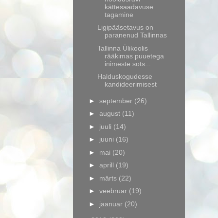
kättesaadavuse
tagamine
Ligipääsetavus on
paranenud Tallinnas
Tallinna Ülikoolis
rääkimas puuetega
inimeste sots...
Halduskogudesse
kandideerimisest
►
september
(26)
►
august
(11)
►
juuli
(14)
►
juuni
(16)
►
mai
(20)
►
aprill
(19)
►
märts
(22)
►
veebruar
(19)
►
jaanuar
(20)