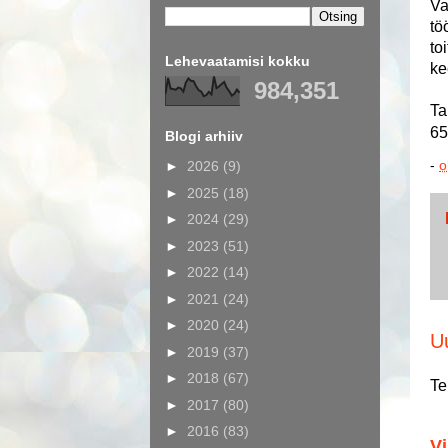
Va
tö
to
Lehevaatamisi kokku
ke
984,351
Ta
65
Blogi arhiiv
-
o
►
2026
(9)
►
2025
(18)
►
2024
(29)
►
2023
(51)
►
2022
(14)
►
2021
(24)
►
2020
(24)
U
►
2019
(37)
►
2018
(67)
Te
►
2017
(80)
►
2016
(83)
Vi