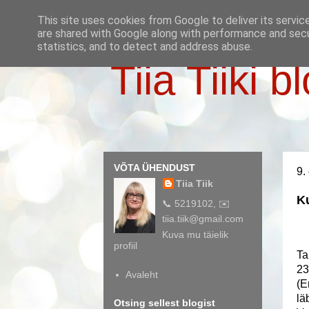
This site uses cookies from Google to deliver its servic
are shared with Google along with performance and secur
statistics, and to detect and address abuse.
Tiia Tiiki b
VÕTA ÜHENDUST
9.
Tiia Tiik
Ku
📞 5219102, ✉️
tiia.tiik@gmail.com
Kuva mu täielik
profiil
Ta
23
Avaleht
(E
lä
Otsing sellest blogist