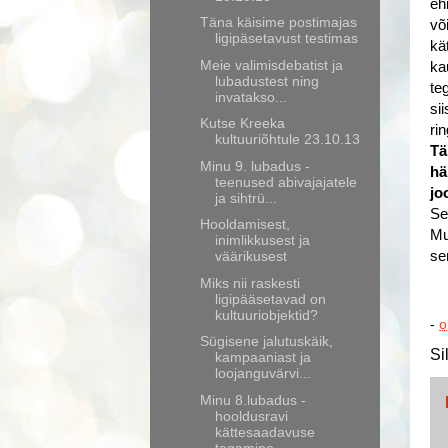
eh
Täna käisime postimajas
võ
ligipäsetavust testimas
kä
Meie valimisdebatist ja
ka
lubadustest ning
te
invatakso...
si
Kutse Kreeka
ri
kultuuriõhtule 23.10.13
Tä
Minu 9. lubadus -
hä
teenused abivajajatele
jo
ja sihtrü...
Se
Hooldamisest,
Mu
inimlikkusest ja
väärikusest
se
Miks nii raskesti
ligipääsetavad on
kultuuriobjektid?
-
o
Sügisene jalutuskäik,
Si
kampaaniast ja
loojanguvärvi...
Minu 8.lubadus -
hooldusravi
kättesaadavuse
tagamine