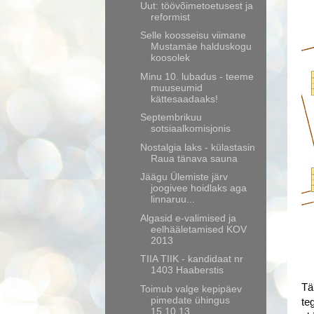
Uut: töövõimetoetusest ja
reformist
Selle koosseisu viimane
Mustamäe halduskogu
koosolek
Minu 10. lubadus - teeme
muuseumid
kättesaadaaks!
Septembrikuu
sotsiaalkomisjonis
Nostalgia laks - külastasin
Raua tänava sauna
Jäägu Ülemiste järv
joogivee hoidlaks aga
linnaruu...
Algasid e-valimised ja
eelhääletamised KOV
2013
TIIA TIIK - kandidaat nr
1403 Haaberstis
Tä
Toimub valge kepipäev
pimedate ühingus
te
15.10.13