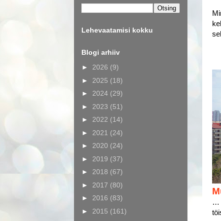
Mi
ke
Lehevaatamisi kokku
se
Blogi arhiiv
►
2026
(9)
►
2025
(18)
►
2024
(29)
►
2023
(51)
►
2022
(14)
►
2021
(24)
►
2020
(24)
►
2019
(37)
►
2018
(67)
►
2017
(80)
M
►
2016
(83)
… 
►
2015
(161)
tö