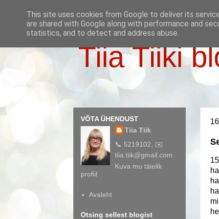
This site uses cookies from Google to deliver its servic
are shared with Google along with performance and secur
statistics, and to detect and address abuse.
Tiia Tiiki b
VÕTA ÜHENDUST
16
Tiia Tiik
S
📞 5219102, ✉️
tiia.tiik@gmail.com
15
Kuva mu täielik
ha
profiil
ha
ha
Avaleht
mi
he
Otsing sellest blogist