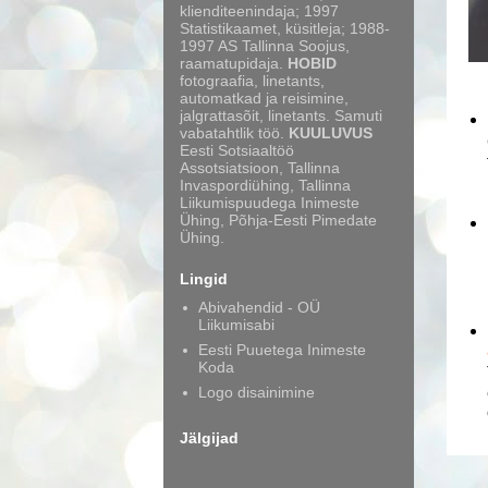
klienditeenindaja; 1997
Statistikaamet, küsitleja; 1988-
1997 AS Tallinna Soojus,
raamatupidaja.
HOBID
fotograafia, linetants,
automatkad ja reisimine,
jalgrattasõit, linetants. Samuti
vabatahtlik töö.
KUULUVUS
Eesti Sotsiaaltöö
Assotsiatsioon, Tallinna
Invaspordiühing, Tallinna
Liikumispuudega Inimeste
Ühing, Põhja-Eesti Pimedate
Ühing.
Lingid
Abivahendid - OÜ
Liikumisabi
Eesti Puuetega Inimeste
Koda
Logo disainimine
Jälgijad