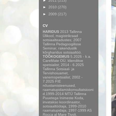
►
2011
(213)
►
2010
(270)
►
2009
(217)
CV
HARIDUS
2013 Tallinna
Ülikool, magistrikraad
sotsiaalteadustes; 2007
Tallinna Pedagoogilisse
Seminar, rakenduslik
kõrgharidus sotsiaaltöö.
TÖÖKOGEMUS
5.2026 - k.a.
CareMate OÜ, klienditoe
spetsialist; 2014 - 6.2025
Tallinna Sotsiaal- ja
Tervishoiuamet,
vanemspetsialist; 2002 -
7.2025 FIE
nõustamisteenused,
raamatupidamiskonsultatsiooni
d.1999-2014 MTÜ Tallinna
Puuetega Inimeste Koda,
invatakso koordinaator,
sotsiaaltöötaja, 1999-2010
raamatupidaja; 1997-1999 AS
Rocca al Mare Tivoli,