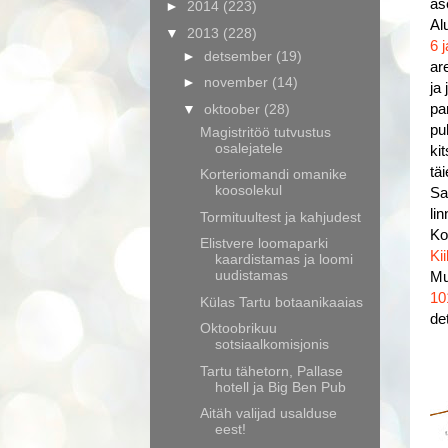
as
►
2014
(223)
Al
▼
2013
(228)
6 
►
detsember
(19)
ar
►
november
(14)
ja
▼
oktoober
(28)
pa
pu
Magistritöö tutvustus
osalejatele
ki
tä
Korteriomandi omanike
koosolekul
Sa
li
Tormituultest ja kahjudest
Ko
Elistvere loomaparki
Ki
kaardistamas ja loomi
uudistamas
Mu
10
Külas Tartu botaanikaaias
de
Oktoobrikuu
sotsiaalkomisjonis
Tartu tähetorn, Pallase
hotell ja Big Ben Pub
Aitäh valijad usalduse
eest!