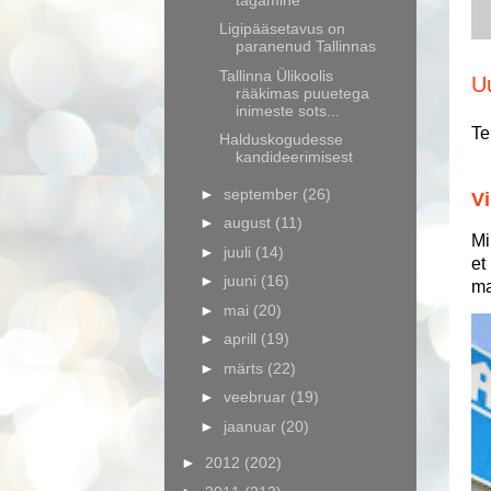
Ligipääsetavus on
paranenud Tallinnas
Tallinna Ülikoolis
U
rääkimas puuetega
inimeste sots...
Te
Halduskogudesse
kandideerimisest
►
september
(26)
Vi
►
august
(11)
Mi
►
juuli
(14)
et
►
juuni
(16)
ma
►
mai
(20)
►
aprill
(19)
►
märts
(22)
►
veebruar
(19)
►
jaanuar
(20)
►
2012
(202)