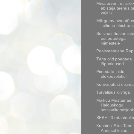
Mina arvan, et isikli
abistaja teenus o
vajalik.
Märgatav hinnatõus
Tallinna ühistran
Sotsiaalnõustamist
est puuetega
inimestele
Pealtvaatajana Rapla
Täna olid poegade
lõpuaktused
Pimedate Liidu
üldkoosolekul
Kuuvarjutust otsima
Turvalisus kiivriga
Maikuu Mustamäe
Halduskogu
sotsiaalkomisjoni
SEBE-l 3 ratastoolib
Kunstnik Siim-Tanel
Annusel külas