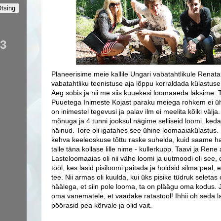
93
Planeerisime meie kallile Ungari vabatahtlikule Renat
vabatahtliku teenistuse aja lõppu korraldada külastus
Aeg sobis ja nii me siis kuuekesi loomaaeda läksime. 
Puuetega Inimeste Kojast paraku meiega rohkem ei ühi
on inimestel tegevusi ja palav ilm ei meelita kõiki välj
mõnuga ja 4 tunni jooksul nägime selliseid loomi, keda t
näinud. Tore oli igatahes see ühine loomaaiakülastus
kehva keeleoskuse tõttu raske suhelda, kuid saame ha
talle täna kollase lille nime - kullerkupp. Taavi ja Rene 
Lasteloomaaias oli nii vähe loomi ja uutmoodi oli see, e
tööl, kes lasid pisiloomi paitada ja hoidsid silma peal, 
tee. Nii armas oli kuulda, kui üks pisike tüdruk selet
häälega, et siin pole looma, ta on pläägu oma kodus. 
oma vanematele, et vaadake ratastool! Ihhii oh seda
pöörasid pea kõrvale ja olid vait.