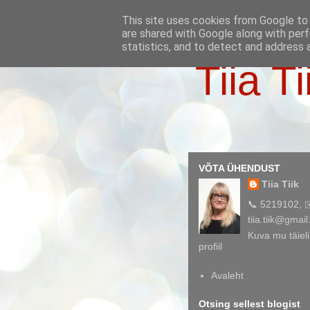
This site uses cookies from Google to d
are shared with Google along with perf
statistics, and to detect and address 
Tiia Ti
VÕTA ÜHENDUST
Tiia Tiik
📞 5219102, 
tiia.tiik@gmai
Kuva mu täieli
profiil
Avaleht
Otsing sellest blogist