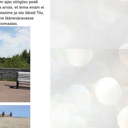
lm ajas söögiisu pealt
ta arvas, et tema enam ei
asime ja siis läksid Tiiu,
sime lääneväravasse
loomaaias.