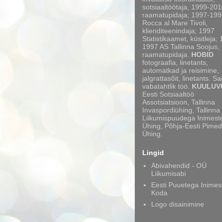
sotsiaaltöötaja, 1999-20
raamatupidaja; 1997-199
Rocca al Mare Tivoli,
klienditeenindaja; 1997
Statistikaamet, küsitleja;
1997 AS Tallinna Soojus,
raamatupidaja.
HOBID
fotograafia, linetants,
automatkad ja reisimine,
jalgrattasõit, linetants. S
vabatahtlik töö.
KUULUV
Eesti Sotsiaaltöö
Assotsiatsioon, Tallinna
Invaspordiühing, Tallinna
Liikumispuudega Inimest
Ühing, Põhja-Eesti Pimed
Ühing.
Lingid
Abivahendid - OÜ
Liikumisabi
Eesti Puuetega Inimes
Koda
Logo disainimine