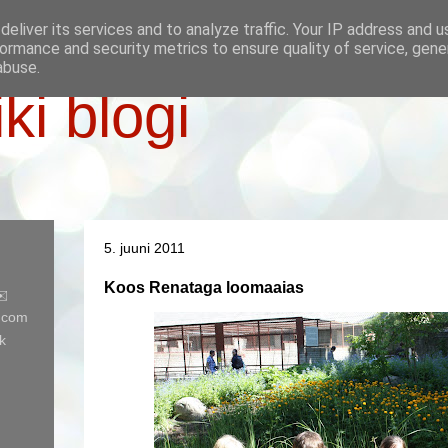
eliver its services and to analyze traffic. Your IP address and 
ormance and security metrics to ensure quality of service, gen
abuse.
iki blogi
5. juuni 2011
Koos Renataga loomaaias
✉️
l.com
k