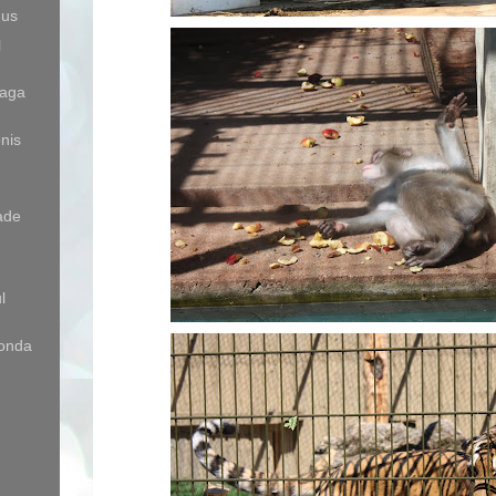
dus
l
aga
onis
ade
l
onda