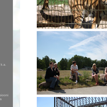
 k.a.
siooni
a