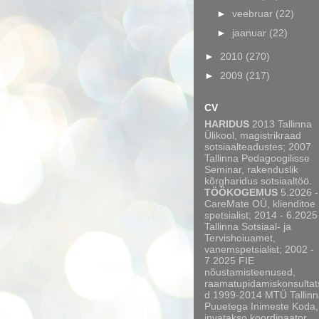
►
veebruar
(22)
►
jaanuar
(22)
►
2010
(270)
►
2009
(217)
CV
HARIDUS
2013 Tallinna
Ülikool, magistrikraad
sotsiaalteadustes; 2007
Tallinna Pedagoogilisse
Seminar, rakenduslik
kõrgharidus sotsiaaltöö.
TÖÖKOGEMUS
5.2026 -
CareMate OÜ, klienditoe
spetsialist; 2014 - 6.2025
Tallinna Sotsiaal- ja
Tervishoiuamet,
vanemspetsialist; 2002 -
7.2025 FIE
nõustamisteenused,
raamatupidamiskonsultat
d.1999-2014 MTÜ Tallinn
Puuetega Inimeste Koda,
invatakso koordinaator,