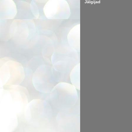
Jälgijad