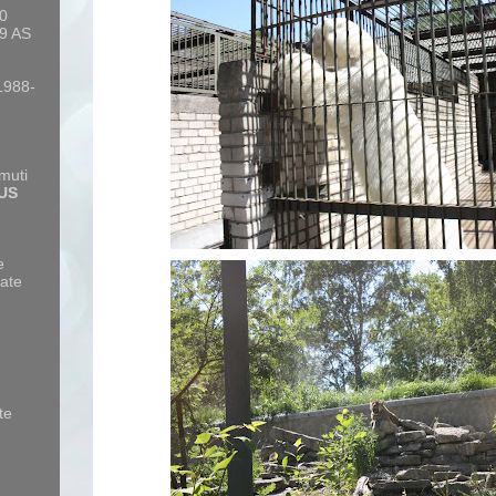
10
9 AS
 1988-
amuti
US
e
ate
te