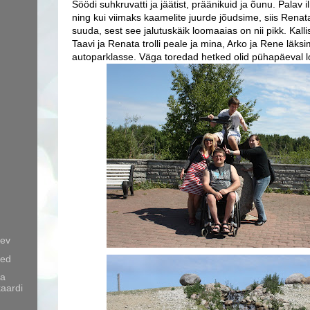
Söödi suhkruvatti ja jäätist, präänikuid ja õunu. Palav i
ning kui viimaks kaamelite juurde jõudsime, siis Rena
suuda, sest see jalutuskäik loomaaias on nii pikk. Kallist
Taavi ja Renata trolli peale ja mina, Arko ja Rene läk
autoparklasse. Väga toredad hetked olid pühapäeval 
äev
sed
ga
aardi