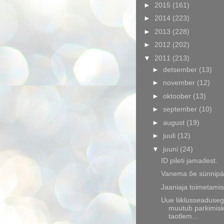
►
2015
(161)
►
2014
(223)
►
2013
(228)
►
2012
(202)
▼
2011
(213)
►
detsember
(13)
►
november
(12)
►
oktoober
(13)
►
september
(10)
►
august
(19)
►
juuli
(12)
▼
juuni
(24)
ID pileti jamadest.
Vanema õe sünnip
Jaaniaja toimetami
Uue liiklusseaduse
muutub parkimisk
taotlem...