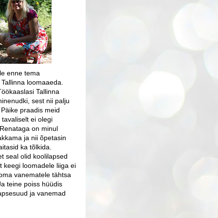
ale enne tema
e Tallinna loomaaeda.
Töökaaslasi Tallinna
nenudki, sest nii palju
a. Päike praadis meid
avaliselt ei olegi
. Renataga on minul
kkama ja nii õpetasin
aitasid ka tõlkida.
t seal olid koolilapsed
et keegi loomadele liiga ei
as oma vanematele tähtsa
Ja teine poiss hüüdis
 lapsesuud ja vanemad