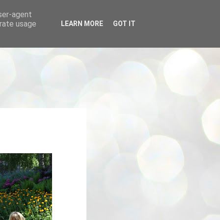
user-agent
erate usage
LEARN MORE
GOT IT