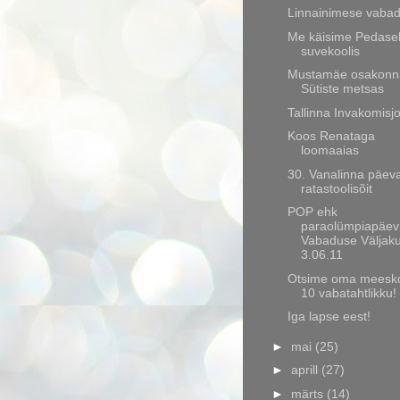
Linnainimese vaba
Me käisime Pedase
suvekoolis
Mustamäe osakonn
Sütiste metsas
Tallinna Invakomisj
Koos Renataga
loomaaias
30. Vanalinna päev
ratastoolisõit
POP ehk
paraolümpiapäev
Vabaduse Väljaku
3.06.11
Otsime oma meesk
10 vabatahtlikku!
Iga lapse eest!
►
mai
(25)
►
aprill
(27)
►
märts
(14)