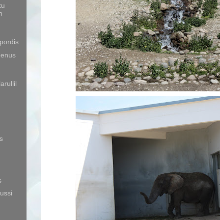
ku
n
spordis
eenus
rullil
s
s
ussi