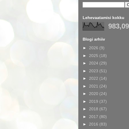
Lehevaatamisi kokku
983,0
Blogi arhiiv
►
2026
(9)
►
2025
(18)
►
2024
(29)
►
2023
(51)
►
2022
(14)
►
2021
(24)
►
2020
(24)
►
2019
(37)
►
2018
(67)
►
2017
(80)
►
2016
(83)