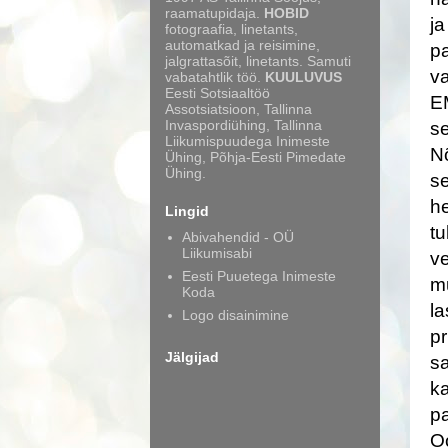
raamatupidaja.
HOBID
ja
fotograafia, linetants,
automatkad ja reisimine,
pa
jalgrattasõit, linetants. Samuti
va
vabatahtlik töö.
KUULUVUS
Eesti Sotsiaaltöö
EM
Assotsiatsioon, Tallinna
Invaspordiühing, Tallinna
se
Liikumispuudega Inimeste
Nõ
Ühing, Põhja-Eesti Pimedate
Ühing.
se
he
Lingid
tu
Abivahendid - OÜ
Liikumisabi
ve
Eesti Puuetega Inimeste
mu
Koda
la
Logo disainimine
pr
Jälgijad
sa
ka
pa
Oo