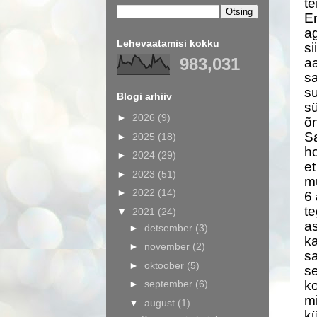
te
Er
ag
Lehevaatamisi kokku
si
983,031
aa
sa
s
Blogi arhiiv
sü
►
2026
(9)
õn
Sa
►
2025
(18)
ho
►
2024
(29)
et
►
2023
(51)
mu
►
2022
(14)
6 
te
▼
2021
(24)
as
►
detsember
(3)
ka
►
november
(2)
sa
►
oktoober
(5)
se
►
september
(6)
ko
mi
▼
august
(1)
kü