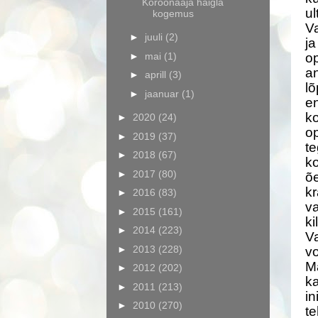
Koroonaaja haigla
ul
kogemus
Va
►
juuli
(2)
ja
►
mai
(1)
op
an
►
aprill
(3)
lõ
►
jaanuar
(1)
en
ko
►
2020
(24)
op
►
2019
(37)
te
►
2018
(67)
ko
►
2017
(80)
õ
kr
►
2016
(83)
va
►
2015
(161)
ki
►
2014
(223)
Va
►
2013
(228)
vo
Mä
►
2012
(202)
ka
►
2011
(213)
in
►
2010
(270)
t