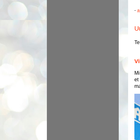
-
a
U
Te
Vi
Mi
et
ma