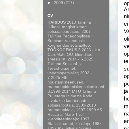
►
2009
(217)
o
Är
CV
ni
HARIDUS
2013 Tallinna
ei
Ülikool, magistrikraad
Va
sotsiaalteadustes; 2007
Tallinna Pedagoogilisse
ol
Seminar, rakenduslik
kõrgharidus sotsiaaltöö.
ve
TÖÖKOGEMUS
5.2026 - k.a.
op
CareMate OÜ, klienditoe
spetsialist; 2014 - 6.2025
te
Tallinna Sotsiaal- ja
sü
Tervishoiuamet,
vanemspetsialist; 2002 -
op
7.2025 FIE
nõustamisteenused,
pe
raamatupidamiskonsultatsiooni
ja
d.1999-2014 MTÜ Tallinna
Puuetega Inimeste Koda,
he
invatakso koordinaator,
sotsiaaltöötaja, 1999-2010
mi
raamatupidaja; 1997-1999 AS
na
Rocca al Mare Tivoli,
klienditeenindaja; 1997
en
Statistikaamet, küsitleja; 1988-
na
1997 AS Tallinna Soojus,