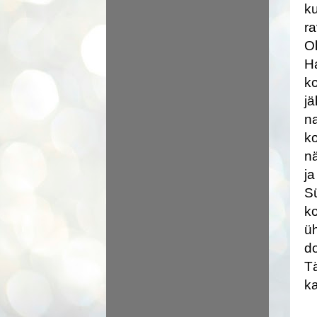
ku
r
Ol
Ha
ko
jä
na
ko
n
ja
Sü
ko
üh
do
Tä
ka