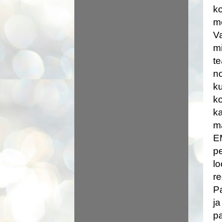
ko
mõ
Va
mi
te
no
ku
ko
ka
ma
EM
pe
lo
re
Pa
ja
pa