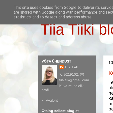
This site uses cookies from Google to deliver its servic
are shared with Google along with performance and secur
statistics, and to detect and address abuse.
Tiia Tiiki b
VÕTA ÜHENDUST
10
Tiia Tiik
K
📞 5219102, ✉️
tiia.tiik@gmail.com
Te
Kuva mu täielik
ol
profiil
h
kä
Avaleht
nü
pa
Otsing sellest blogist