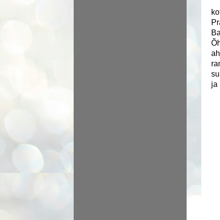
ko
Pr
Ba
Õh
ah
ra
su
ja