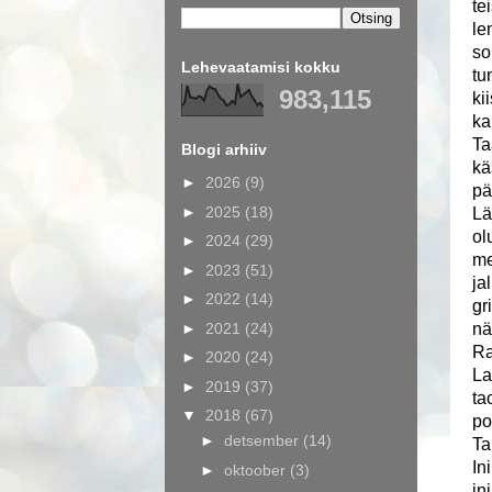
te
le
so
Lehevaatamisi kokku
tu
983,115
ki
ka
Ta
Blogi arhiiv
kä
►
2026
(9)
pä
►
2025
(18)
Lä
ol
►
2024
(29)
me
►
2023
(51)
ja
►
2022
(14)
gr
►
2021
(24)
nä
Ra
►
2020
(24)
La
►
2019
(37)
ta
▼
2018
(67)
po
►
detsember
(14)
Ta
In
►
oktoober
(3)
in