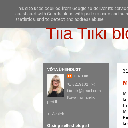
This site uses cookies from Google to deliver its servic
are shared with Google along with performance and secur
statistics, and to detect and address abuse.
Tiia Tiiki b
VÕTA ÜHENDUST
31
Tiia Tiik
M
📞 5219102, ✉️
tiia.tiik@gmail.com
Ma
Kuva mu täielik
ku
profiil
Em
Ma
Avaleht
Ki
kõ
Otsing sellest blogist