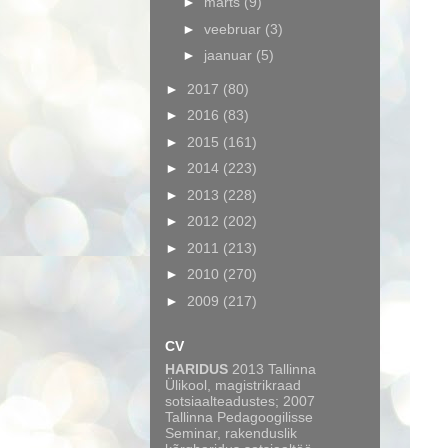
►
märts
(9)
►
veebruar
(3)
►
jaanuar
(5)
►
2017
(80)
►
2016
(83)
►
2015
(161)
►
2014
(223)
►
2013
(228)
►
2012
(202)
►
2011
(213)
►
2010
(270)
►
2009
(217)
CV
HARIDUS
2013 Tallinna
Ülikool, magistrikraad
sotsiaalteadustes; 2007
Tallinna Pedagoogilisse
Seminar, rakenduslik