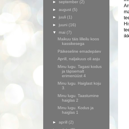
►
september
(2)
Ar
►
august
(5)
ma
►
juuli
(1)
te
Hi
►
juuni
(16)
te
▼
mai
(7)
ikk
Maikuu täis lilleilu koos
kassikesega
Päikeseline emadepäev
Aprill, naljakuus oli asju
Minu lugu. Tagasi kodus
ja täpsemalt
erimenüüst 4
Minu lugu. Haiglast koju
3.
Minu lugu. Taastumine
haiglas 2
Minu lugu. Kodus ja
haiglas 1
►
aprill
(2)