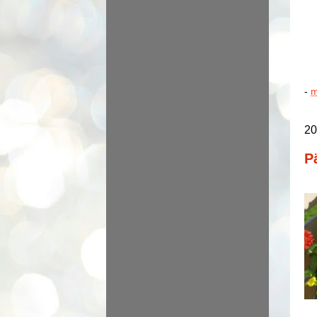
-
m
20
P