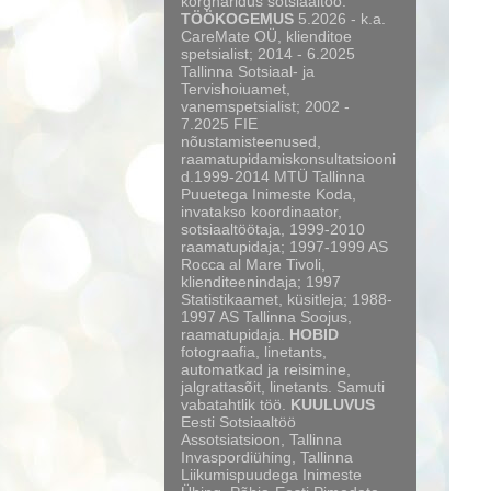
kõrgharidus sotsiaaltöö.
TÖÖKOGEMUS
5.2026 - k.a.
CareMate OÜ, klienditoe
spetsialist; 2014 - 6.2025
Tallinna Sotsiaal- ja
Tervishoiuamet,
vanemspetsialist; 2002 -
7.2025 FIE
nõustamisteenused,
raamatupidamiskonsultatsiooni
d.1999-2014 MTÜ Tallinna
Puuetega Inimeste Koda,
invatakso koordinaator,
sotsiaaltöötaja, 1999-2010
raamatupidaja; 1997-1999 AS
Rocca al Mare Tivoli,
klienditeenindaja; 1997
Statistikaamet, küsitleja; 1988-
1997 AS Tallinna Soojus,
raamatupidaja.
HOBID
fotograafia, linetants,
automatkad ja reisimine,
jalgrattasõit, linetants. Samuti
vabatahtlik töö.
KUULUVUS
Eesti Sotsiaaltöö
Assotsiatsioon, Tallinna
Invaspordiühing, Tallinna
Liikumispuudega Inimeste