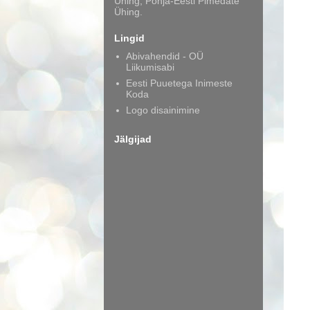
Ühing, Põhja-Eesti Pimedate
Ühing.
Lingid
Abivahendid - OÜ
Liikumisabi
Eesti Puuetega Inimeste
Koda
Logo disainimine
Jälgijad