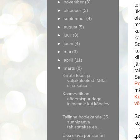
►
november
(3)
te
►
oktoober
(3)
ük
ol
►
september
(4)
me
►
august
(5)
ku
►
juuli
(3)
kä
►
juuni
(4)
So
ku
►
mai
(3)
ki
►
aprill
(11)
jä
▼
märts
(8)
ra
Kiirabi tööst ja
Sa
väljakutsetest. Millal
Po
sina kutsu...
mä
Kosmeetik on
Kü
nägemispuudega
võ
inimesele kui kõnelev
...
So
Tallinna hoolekande 25.
sünnipäeva
ko
tähistatakse es...
– 
Üksi elava pensionäri
„p