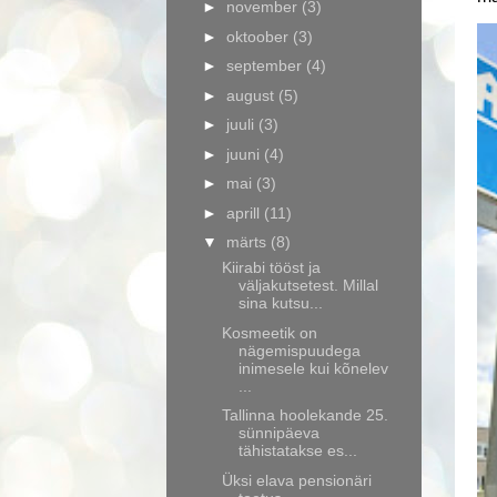
►
november
(3)
►
oktoober
(3)
►
september
(4)
►
august
(5)
►
juuli
(3)
►
juuni
(4)
►
mai
(3)
►
aprill
(11)
▼
märts
(8)
Kiirabi tööst ja
väljakutsetest. Millal
sina kutsu...
Kosmeetik on
nägemispuudega
inimesele kui kõnelev
...
Tallinna hoolekande 25.
sünnipäeva
tähistatakse es...
Üksi elava pensionäri