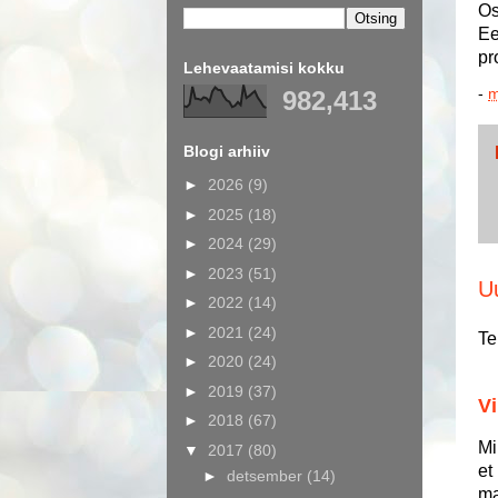
Os
Ee
pr
Lehevaatamisi kokku
-
m
982,413
Blogi arhiiv
►
2026
(9)
►
2025
(18)
►
2024
(29)
►
2023
(51)
U
►
2022
(14)
►
2021
(24)
Te
►
2020
(24)
►
2019
(37)
Vi
►
2018
(67)
Mi
▼
2017
(80)
et
►
detsember
(14)
ma