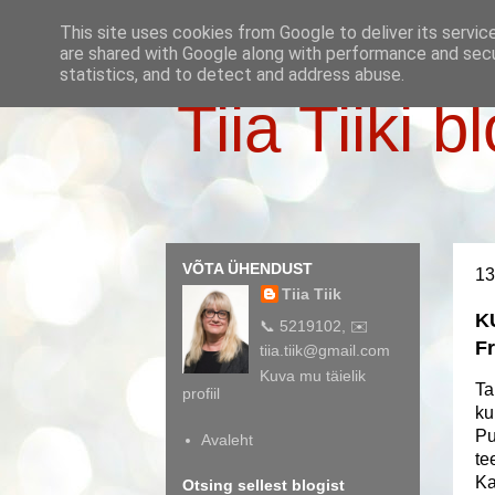
This site uses cookies from Google to deliver its servic
are shared with Google along with performance and secur
statistics, and to detect and address abuse.
Tiia Tiiki b
VÕTA ÜHENDUST
13
Tiia Tiik
K
📞 5219102, ✉️
F
tiia.tiik@gmail.com
Kuva mu täielik
Ta
profiil
ku
Pu
Avaleht
te
Ka
Otsing sellest blogist