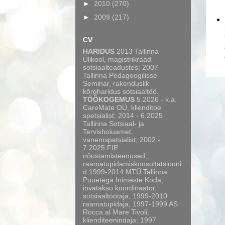
►
2010
(270)
►
2009
(217)
CV
HARIDUS
2013 Tallinna
Ülikool, magistrikraad
sotsiaalteadustes; 2007
Tallinna Pedagoogilisse
Seminar, rakenduslik
kõrgharidus sotsiaaltöö.
TÖÖKOGEMUS
5.2026 - k.a.
CareMate OÜ, klienditoe
spetsialist; 2014 - 6.2025
Tallinna Sotsiaal- ja
Tervishoiuamet,
vanemspetsialist; 2002 -
7.2025 FIE
nõustamisteenused,
raamatupidamiskonsultatsiooni
d.1999-2014 MTÜ Tallinna
Puuetega Inimeste Koda,
invatakso koordinaator,
sotsiaaltöötaja, 1999-2010
raamatupidaja; 1997-1999 AS
Rocca al Mare Tivoli,
klienditeenindaja; 1997