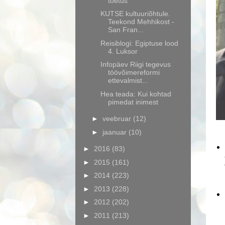
toetus
KUTSE kultuuriõhtule.
Teekond Mehhikost -
San Fran...
Reisiblogi: Egiptuse lood
4. Luksor
Infopäev Riigi tegevus
töövõimereformi
ettevalmist...
Hea teada: Kui kohtad
pimedat inimest
►
veebruar
(12)
►
jaanuar
(10)
►
2016
(83)
►
2015
(161)
►
2014
(223)
►
2013
(228)
►
2012
(202)
►
2011
(213)