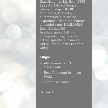
Statistikaamet, küsitleja; 1988-
1997 AS Tallinna Soojus,
raamatupidaja.
HOBID
fotograafia, linetants,
automatkad ja reisimine,
jalgrattasõit, linetants. Samuti
vabatahtlik töö.
KUULUVUS
Eesti Sotsiaaltöö
Assotsiatsioon, Tallinna
Invaspordiühing, Tallinna
Liikumispuudega Inimeste
Ühing, Põhja-Eesti Pimedate
Ühing.
Lingid
Abivahendid - OÜ
Liikumisabi
Eesti Puuetega Inimeste
Koda
Logo disainimine
Jälgijad