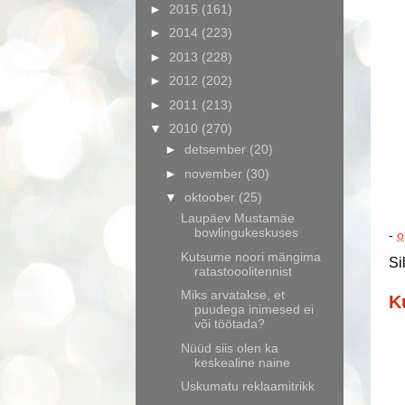
►
2015
(161)
►
2014
(223)
►
2013
(228)
►
2012
(202)
►
2011
(213)
▼
2010
(270)
►
detsember
(20)
►
november
(30)
▼
oktoober
(25)
Laupäev Mustamäe
bowlingukeskuses
-
o
Kutsume noori mängima
Si
ratastooolitennist
Miks arvatakse, et
K
puudega inimesed ei
või töötada?
Nüüd siis olen ka
keskealine naine
Uskumatu reklaamitrikk