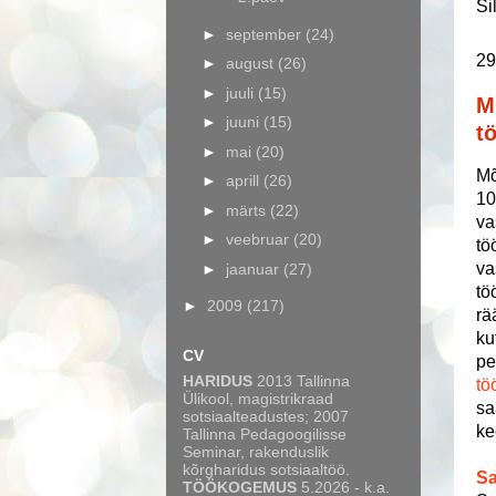
Si
►
september
(24)
29
►
august
(26)
►
juuli
(15)
M
►
juuni
(15)
t
►
mai
(20)
Mõ
►
aprill
(26)
10
►
märts
(22)
va
►
veebruar
(20)
tö
va
►
jaanuar
(27)
tö
►
2009
(217)
rä
ku
CV
pe
HARIDUS
2013 Tallinna
tö
Ülikool, magistrikraad
sa
sotsiaalteadustes; 2007
ke
Tallinna Pedagoogilisse
Seminar, rakenduslik
kõrgharidus sotsiaaltöö.
Sa
TÖÖKOGEMUS
5.2026 - k.a.