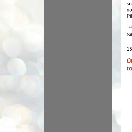
su
no
Pi
-
o
Si
15
Ü
t