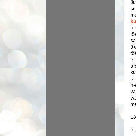
Ju
su
me
ku
lu
tõ
sa
äk
tõ
et
ar
ku
ja
ne
va
va
me
Lõ
fo