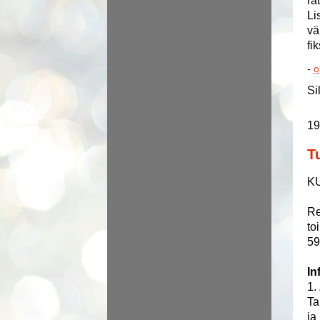
ra
Li
vä
fi
-
o
Si
19
T
K
Re
to
59
In
1.
Ta
ja