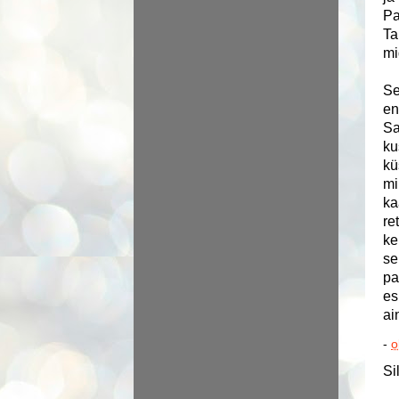
Pa
Ta
mi
Se
en
Sa
ku
kü
mi
ka
re
ke
se
pa
es
ai
-
o
Si