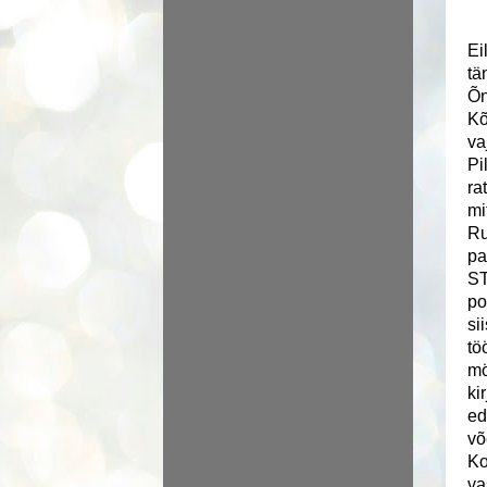
Ei
tä
Õn
Kõ
va
Pi
ra
mi
Ru
pa
ST
po
si
tö
mö
ki
ed
võ
Ko
va