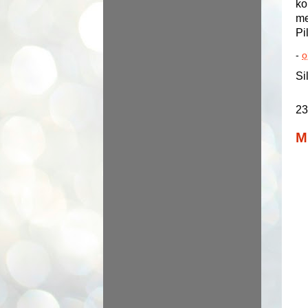
ko
me
Pi
-
o
Si
23
M