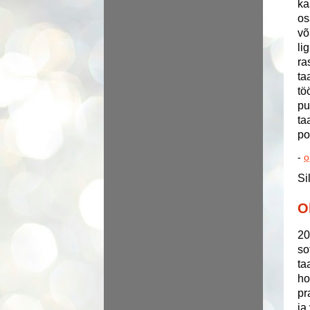
ka
os
võ
li
ra
ta
tö
pu
ta
po
-
o
Si
O
20
so
ta
ho
pr
ja