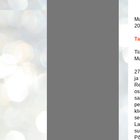
Mu
20
Ta
Tii
Mu
27
ja
Re
os
sa
pe
kl
se
La
su
Põ