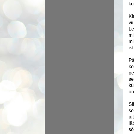
ku
Ki
vi
Le
mi
mi
is
Pä
ko
pe
se
kü
on
Si
se
ju
lä
sõ