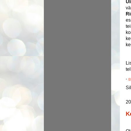
Ül
vä
R
es
te
ko
ke
ke
Li
te
-
o
Si
20
K