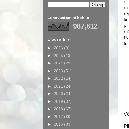
di
ma
re
Lehevaatamisi kokku
ki
987,612
ja
mä
Pa
Blogi arhiiv
te
►
2026
(9)
►
2025
(18)
►
2024
(29)
►
2023
(51)
►
2022
(14)
►
2021
(24)
►
2020
(24)
►
2019
(37)
►
2018
(67)
Võ
►
2017
(80)
►
2016
(83)
Pi