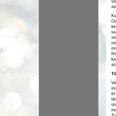
vä
se
Ku
Os
ke
sa
si
on
mi
Ri
ka
sü
Tö
Ve
in
et
tä
ül
mu
Tu