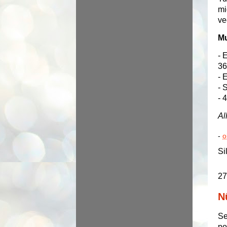
mi
ve
Mu
- 
36
- 
- 
- 
Al
-
o
Si
27
N
Se
po