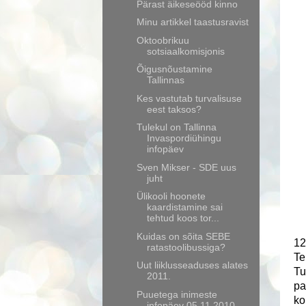
Pärast äikeseööd kinno
Minu artikkel taastusravist
Oktoobrikuu
sotsiaalkomisjonis
Õigusnõustamine
Tallinnas
Kes vastutab turvalisuse
eest taksos?
Tulekul on Tallinna
Invaspordiühingu
infopäev
Sven Mikser - SDE uus
juht
Ülikooli hoonete
kaardistamine sai
tehtud koos tor...
Kuidas on sõita SEBE
12
ratastoolibussiga?
Te
Uut liiklusseaduses alates
Tu
2011.
pa
Puuetega inimeste
ko
infopäev 05.11.2010