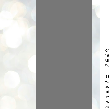
K
16
Mi
Sv
Is
Va
as
mi
re
er
va