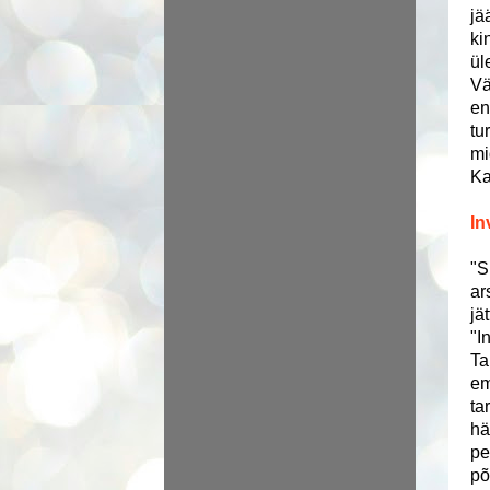
jä
ki
ül
Vä
en
tu
mi
Ka
In
"S
ar
jä
"I
Ta
em
ta
hä
pe
põ