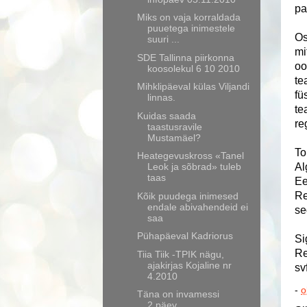
pa
Miks on vaja korraldada
puuetega inimestele
Os
suuri ...
mi
SDE Tallinna piirkonna
oo
koosolekul 6 10 2010
te
Mihklipäeval külas Viljandi
fü
linnas.
te
Kuidas saada
re
taastusravile
Mustamäel?
To
Heategevuskross «Tanel
Leok ja sõbrad» tuleb
Al
taas
Ee
Re
Kõik puudega inimesed
endale abivahendeid ei
se
saa
Pühapäeval Kadriorus
Si
Re
Tiia Tiik -TPIK nägu,
ajakirjas Kojaline nr
sv
4.2010
-
o
Täna on invamessi
2.päev