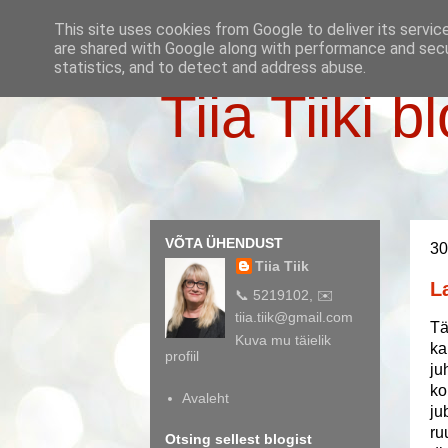
This site uses cookies from Google to deliver its servic
are shared with Google along with performance and secur
statistics, and to detect and address abuse.
Tiia Tiiki b
VÕTA ÜHENDUST
30
Tiia Tiik
L
📞 5219102, ✉️
tiia.tiik@gmail.com
Tä
Kuva mu täielik
ka
profiil
ju
ko
Avaleht
ju
ru
Otsing sellest blogist