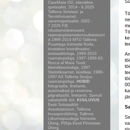
Su
CareMate OÜ, klienditoe
spetsialist; 2014 - 6.2025
Tallinna Sotsiaal- ja
Tö
Tervishoiuamet,
ne
vanemspetsialist; 2002 -
7.2025 FIE
me
nõustamisteenused,
Tö
raamatupidamiskonsultatsiooni
ke
d.1999-2014 MTÜ Tallinna
te
Puuetega Inimeste Koda,
invatakso koordinaator,
sotsiaaltöötaja, 1999-2010
Ar
raamatupidaja; 1997-1999 AS
tö
Rocca al Mare Tivoli,
tö
klienditeenindaja; 1997
Statistikaamet, küsitleja; 1988-
te
1997 AS Tallinna Soojus,
tö
raamatupidaja.
HOBID
00
fotograafia, linetants,
automatkad ja reisimine,
ka
jalgrattasõit, linetants. Samuti
jä
vabatahtlik töö.
KUULUVUS
Eesti Sotsiaaltöö
Sa
Assotsiatsioon, Tallinna
Invaspordiühing, Tallinna
Se
Liikumispuudega Inimeste
Ühing, Põhja-Eesti Pimedate
va
Ühing.
ri