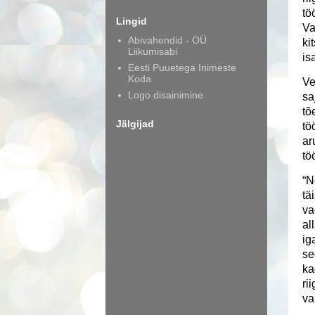
tö
Lingid
Va
Abivahendid - OÜ
ki
Liikumisabi
is
Eesti Puuetega Inimeste
Koda
Ve
Logo disainimine
sa
tõ
Jälgijad
tö
ar
tö
“N
tä
va
al
ig
se
ka
ri
va