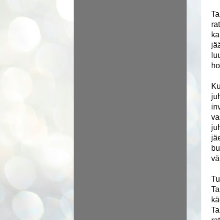
Ta
ra
ka
jä
lu
ho
Ku
ju
in
va
ju
jä
bu
vä
Tu
Ta
kä
Ta