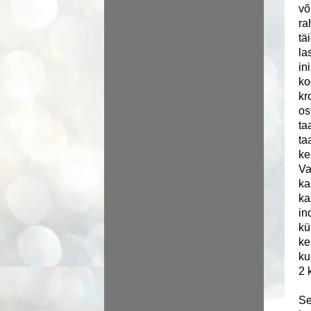
võ
ra
tä
la
in
ko
kr
os
ta
ta
ke
Va
ka
ka
in
kü
ke
ku
2 
Se