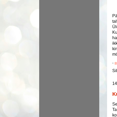
Pä
ta
Ül
Ku
ha
ik
ki
mö
-
o
Si
14
K
Se
Ta
ko