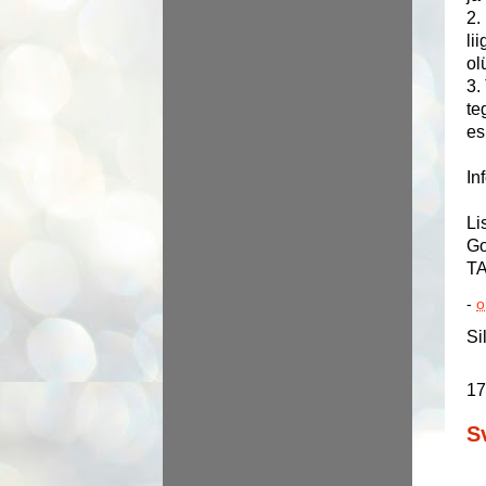
2.
li
ol
3.
te
es
In
Li
Go
T
-
o
Si
17
S