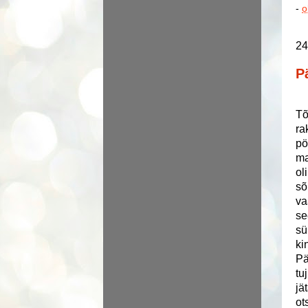
-
o
24
P
Tõ
ra
pö
ma
ol
sõ
va
se
sü
ki
Pä
tu
jä
ot