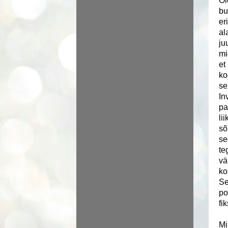
Ol
bu
er
al
ju
mi
et
ko
se
In
pa
li
sõ
se
te
vä
ko
Se
po
fi
Mi