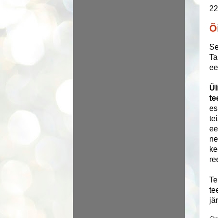
22
Õ
Se
Ta
ee
Ül
te
es
te
ee
ne
ke
re
Te
te
jä