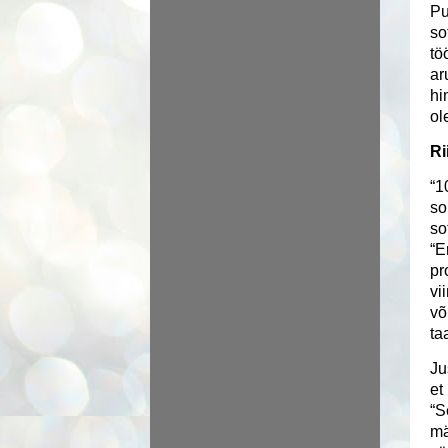
Pu
so
tö
ar
hi
ol
Ri
“1
so
so
“E
pr
vi
võ
ta
Ju
et
“S
mä