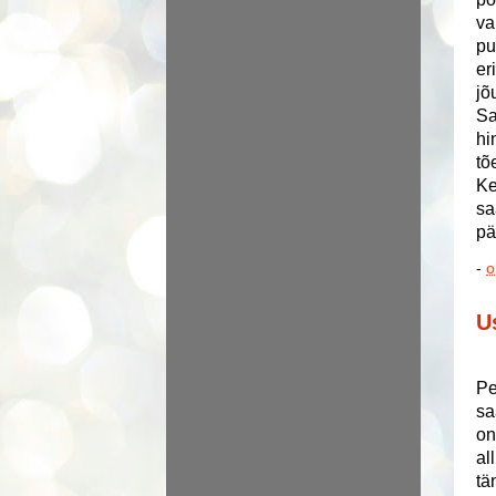
va
pu
er
jõ
Sa
hi
tõ
Ke
sa
pä
-
o
U
Pe
sa
on
al
tä