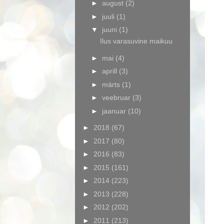
►
august
(2)
►
juuli
(1)
▼
juuni
(1)
Ilus varasuvine maikuu
►
mai
(4)
►
aprill
(3)
►
märts
(1)
►
veebruar
(3)
►
jaanuar
(10)
►
2018
(67)
►
2017
(80)
►
2016
(83)
►
2015
(161)
►
2014
(223)
►
2013
(228)
►
2012
(202)
►
2011
(213)