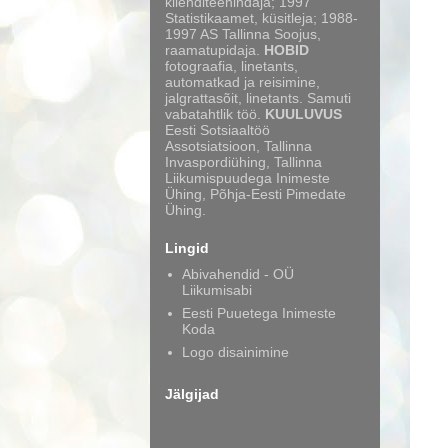
klienditeenindaja; 1997
Statistikaamet, küsitleja; 1988-
1997 AS Tallinna Soojus,
raamatupidaja.
HOBID
fotograafia, linetants,
automatkad ja reisimine,
jalgrattasõit, linetants. Samuti
vabatahtlik töö.
KUULUVUS
Eesti Sotsiaaltöö
Assotsiatsioon, Tallinna
Invaspordiühing, Tallinna
Liikumispuudega Inimeste
Ühing, Põhja-Eesti Pimedate
Ühing.
Lingid
Abivahendid - OÜ
Liikumisabi
Eesti Puuetega Inimeste
Koda
Logo disainimine
Jälgijad