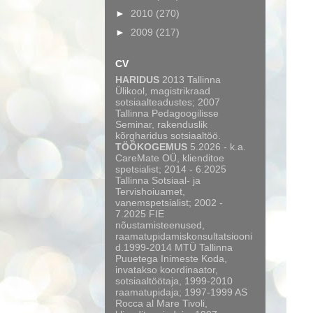
►
2010
(270)
►
2009
(217)
CV
HARIDUS
2013 Tallinna
Ülikool, magistrikraad
sotsiaalteadustes; 2007
Tallinna Pedagoogilisse
Seminar, rakenduslik
kõrgharidus sotsiaaltöö.
TÖÖKOGEMUS
5.2026 - k.a.
CareMate OÜ, klienditoe
spetsialist; 2014 - 6.2025
Tallinna Sotsiaal- ja
Tervishoiuamet,
vanemspetsialist; 2002 -
7.2025 FIE
nõustamisteenused,
raamatupidamiskonsultatsiooni
d.1999-2014 MTÜ Tallinna
Puuetega Inimeste Koda,
invatakso koordinaator,
sotsiaaltöötaja, 1999-2010
raamatupidaja; 1997-1999 AS
Rocca al Mare Tivoli,