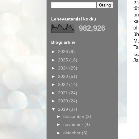
5.
tü
pr
Lehevaatamisi kokku
ka
982,926
ol
üh
Mu
Blogi arhiiv
Ta
►
2026
(9)
ka
►
2025
(18)
Ja
►
2024
(29)
►
2023
(51)
►
2022
(14)
►
2021
(24)
►
2020
(24)
▼
2019
(37)
►
detsember
(2)
►
november
(4)
►
oktoober
(6)