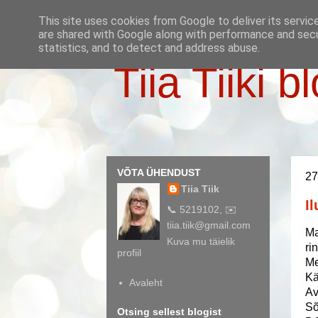
This site uses cookies from Google to deliver its servic
are shared with Google along with performance and secur
statistics, and to detect and address abuse.
Tiia Tiiki b
VÕTA ÜHENDUST
27
Tiia Tiik
I
📞 5219102, ✉️
tiia.tiik@gmail.com
Ma
Kuva mu täielik
ri
profiil
Me
Kä
Avaleht
Av
Sõ
Otsing sellest blogist