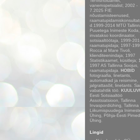
Tervishoiuamet,
vanemspetsialist; 2002 -
7.2025 FIE
nõustamisteenused,
raamatupidamiskonsultat
d.1999-2014 MTÜ Tallinn
Puuetega Inimeste Koda,
invatakso koordinaator,
sotsiaaltöötaja, 1999-20
raamatupidaja; 1997-199
Rocca al Mare Tivoli,
klienditeenindaja; 1997
Statistikaamet, küsitleja;
1997 AS Tallinna Soojus,
raamatupidaja.
HOBID
fotograafia, linetants,
automatkad ja reisimine,
jalgrattasõit, linetants. S
vabatahtlik töö.
KUULUV
Eesti Sotsiaaltöö
Assotsiatsioon, Tallinna
Invaspordiühing, Tallinna
Liikumispuudega Inimest
Ühing, Põhja-Eesti Pimed
Ühing.
Lingid