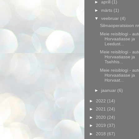
►
aprill
(1)
►
märts
(1)
▼
veebruar
(4)
Silmaoperatsioon nr
Meie reisiblogi - aut
Horvaatiasse ja
Leedust...
Meie reisiblogi - aut
Horvaatiasse ja
Tsehhis...
Meie reisiblogi - aut
Horvaatiasse ja
Horvaat...
►
jaanuar
(6)
►
2022
(14)
►
2021
(24)
►
2020
(24)
►
2019
(37)
►
2018
(67)