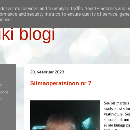
eliver its services and to analyze traffic. Your IP address and 
ormance and security metrics to ensure quality of service, gen
abuse.
iki blogi
20. veebruar 2023
Silmaoperatsioon nr 7
✉️
l.com
k
See oli märtisis
saatis edasi silm
vastuvõtule. Sea
silmatehnik mu s
ei ole kunagi p