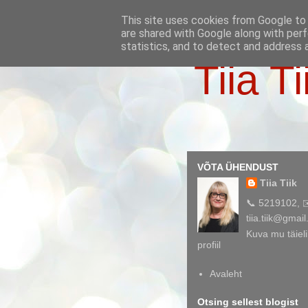
This site uses cookies from Google to d
are shared with Google along with perf
statistics, and to detect and address 
Tiia Ti
VÕTA ÜHENDUST
Tiia Tiik
📞 5219102, 
tiia.tiik@gmai
Kuva mu täieli
profiil
Avaleht
Otsing sellest blogist