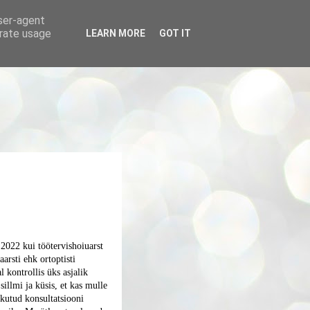
user-agent
erate usage
LEARN MORE
GOT IT
 2022 kui töötervishoiuarst
aarsti ehk ortoptisti
l kontrollis üks asjalik
illmi ja küsis, et kas mulle
akutud konsultatsiooni