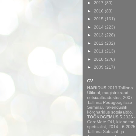
►
2017
(80)
►
2016
(83)
►
2015
(161)
►
2014
(223)
►
2013
(228)
►
2012
(202)
►
2011
(213)
►
2010
(270)
►
2009
(217)
CV
HARIDUS
2013 Tallinna
Ülikool, magistrikraad
sotsiaalteadustes; 2007
Tallinna Pedagoogilisse
Seminar, rakenduslik
kõrgharidus sotsiaaltöö.
TÖÖKOGEMUS
5.2026 -
CareMate OÜ, klienditoe
spetsialist; 2014 - 6.2025
Tallinna Sotsiaal- ja