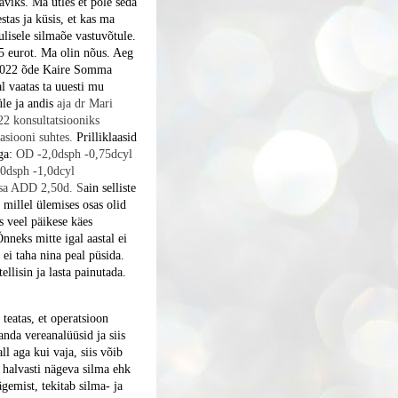
aviks. Ma ütles et pole seda
tas ja küsis, et kas ma
ulisele silmaõe vastuvõtule.
25 eurot. Ma olin nõus. Aeg
2022 õde Kaire Somma
l vaatas ta uuesti mu
le ja andis
aja dr Mari
22 konsultatsiooniks
tasiooni suhtes.
Prilliklaasid
ega:
OD -2,0dsph -0,75dcyl
0dsph -1,0dcyl
osa ADD 2,50d. S
ain selliste
, millel ülemises osas olid
s veel päikese käes
neks mitte igal aastal ei
 ei taha nina peal püsida.
llisin ja lasta painutada.
 teatas, et operatsioon
nda vereanalüüsid ja siis
l aga kui vaja, siis võib
 halvasti nägeva silma ehk
gemist, tekitab silma- ja