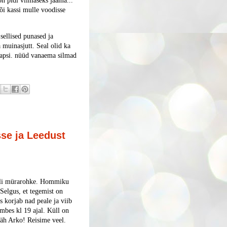
on pidi viimaseks jääma...
Tõi kassi mulle voodisse
sellised punased ja
muinasjutt. Seal olid ka
lapsi. nüüd vanaema silmad
sse ja Leedust
 oli mürarohke. Hommiku
Selgus, et tegemist on
s korjab nad peale ja viib
mbes kl 19 ajal. Küll on
itäh Arko! Reisime veel.