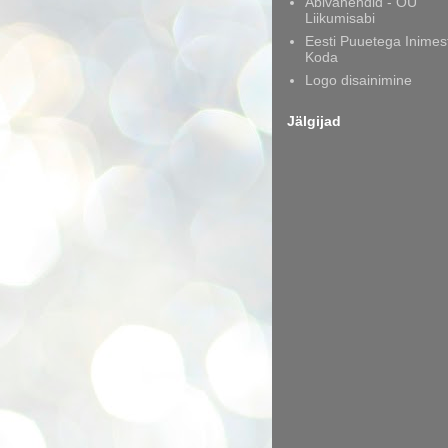
Abivahendid - OÜ
Liikumisabi
Eesti Puuetega Inimes
Koda
Logo disainimine
Jälgijad