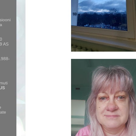
siooni
a
10
9 AS
 1988-
amuti
US
e
ate