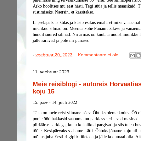
paremasse ning tervislikumasse 50+ ellu. See silmaoperatsio
Arko hoolitses mu eest hästi. Tegi süüa ja tellis maasikaid. 
süstimiseks. Naersin, et kassitakso.
Lapselaps käis külas ja küsib esikus emalt, et miks vanaemal 
imelikud silmad on. Meenus kohe Punamütsikese ja vanaema 
hundil suured silmad. Nii armas on kuulata uudishimulikke 
jälle säravad ja pole nii punased.
-
veebruar 20, 2023
Kommentaare ei ole:
11. veebruar 2023
Meie reisiblogi - autoreis Horvaatia
koju 15
15. päev - 14. juuli 2022
Täna on meie reisi viimane päev. Õhtuks oleme kodus. Öö
poole ööd hakkasid saabuma nn parklasse erinevad masinad. 
piiriäärse parklaga, kuhu kohalikud pargivad ja siis tuleb bus
tööle. Keskpäevaks saabume Lätti. Õhtuks jõuame koju nii u
mõnus juba Eesti riigipiiri ületada ja jälle kodumaal olla. A