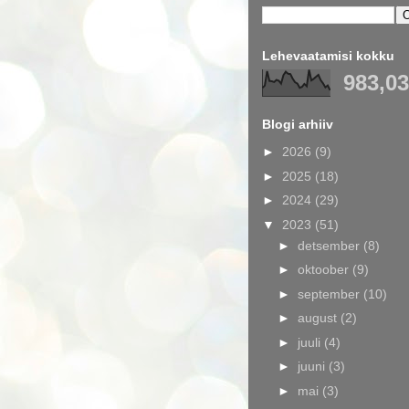
Lehevaatamisi kokku
983,0
Blogi arhiiv
►
2026
(9)
►
2025
(18)
►
2024
(29)
▼
2023
(51)
►
detsember
(8)
►
oktoober
(9)
►
september
(10)
►
august
(2)
►
juuli
(4)
►
juuni
(3)
►
mai
(3)