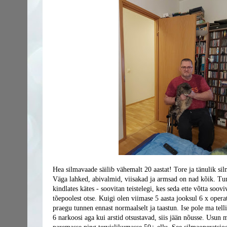
Hea silmavaade säilib vähemalt 20 aastat! Tore ja tänulik sil
Väga lahked, abivalmid, viisakad ja armsad on nad kõik. Tun
kindlates kätes - soovitan teistelegi, kes seda ette võtta soo
tõepoolest otse.
Kuigi olen viimase 5 aasta jooksul 6 x operat
praegu tunnen ennast normaalselt ja taastun. Ise pole ma tell
6 narkoosi aga kui arstid otsustavad, siis jään nõusse. Usun m