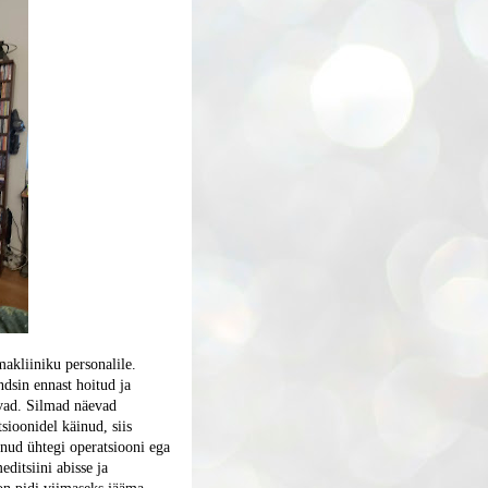
makliiniku personalile.
dsin ennast hoitud ja
vivad. Silmad näevad
sioonidel käinud, siis
inud ühtegi operatsiooni ega
editsiini abisse ja