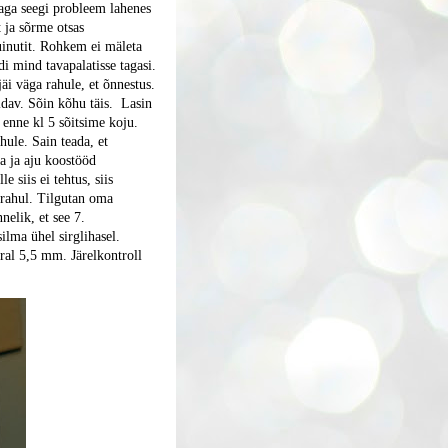
 aga seegi probleem lahenes
 ja sõrme otsas
uinutit. Rohkem ei mäleta
idi mind tavapalatisse tagasi.
äi väga rahule, et õnnestus.
ldav. Sõin kõhu täis. Lasin
 enne kl 5 sõitsime koju.
hule. Sain teada, et
ma ja aju koostööd
 siis ei tehtus, siis
 rahul. Tilgutan oma
nelik, et see 7.
ilma ühel sirglihasel.
ral 5,5 mm. Järelkontroll