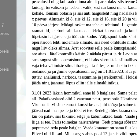
peavalusid ning kui saab minna ainult paremiaks, siis teeme 
kuidagi turvalisem ja leebem valik, sest narkoosi ma ei kar
kohale, lõunani ootasin ja siis anti haigusleht ning nädalaks
x päevas. Alustasin kl 8, siis kl 12, siis kl 16, siis kl 20 ja v
 7
10 päeva järjest. Midagi rasket ma teha ei tohtinud. Lugemin
raamatuid, telefoni sain kasutada. Telekat ka vaatasin ja kuul
oreis
lõpetasin haiguslehe ja töötasin kodus. Väljaspool kodu käis
operatsioon tehti mõlemale silmale, siis need õmbluste niidid
nagu liiv oleks silmas. Arst soovitas selle peale kunstpisaraid
oreis
see aitas. Järelkontrollis käisin 2 nädala pärast ja dr Levin a
samasugust silmaoperatsiooni, et lisaks sisemistele silmaliha
vaja teha välimiste silmalihastega. Ja ütles, et mida siin ikka 
oreis
oodanud ja järgmine operatsiooni aeg on 31.01.2023. Kui jub
tuttav, analüüsid, narkoos, taastumine ja järelkontroll. Hoids
jääda ning jaanuari lõpus ollin jälle silmakliinikus.
31.01.2023 läksin hommikul enne kl 8 haiglasse. Sama palat
all. Palatikaaslased olid 2 vanemat naist, pensionär Ukrainast
Virumaalt. Viisime ennast kurssi kraanajuhi tööga ja saime te
jäävad nad maa peale ja tööd ei tee. Redeliga üles kraana otsa
kui on palav, siis bikiinid selga ja kabiiniuksed laiali. Vaade
liiga ei tee. Päris toimekas naisterahvas. Teeb praegu sõbran
poputavad teda peale haiglat. Vaade kraanast on sama ilus ku
Pilved olid ilusad. Minu aeg saabus pool 12 ja siis viidi opera