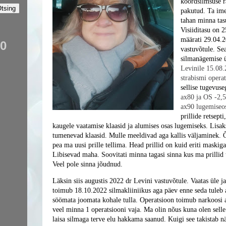
kõõrdsilmsuse r
pakutud. Ta imes
tahan minna tas
Visiiditasu on 
määrati 29.04.
30
vastuvõtule. Sea
silmanägemise ü
Levinile 15.08.
strabismi opera
sellise tugevus
ax80 ja
OS -2,5
ax90
lugem
ise
prillide retsepti
kaugele vaatamise klaasid ja alumises osas lugemiseks. Lisak
tumenevad klaasid. Mulle meeldivad aga kallis väljaminek. Õn
pea ma uusi prille tellima. Head prillid on kuid eriti maskiga
Libisevad maha. Soovitati minna tagasi sinna kus ma prillid te
Veel pole sinna jõudnud.
Läksin siis augustis 2022 dr Levini vastuvõtule. Vaatas üle ja
toimub 18.10.2022 silmakliiniikus aga päev enne seda tuleb a
söömata joomata kohale tulla. Operatsioon toimub narkoosi al
veel minna 1 operatsiooni vaja. Ma olin nõus kuna olen selle
laisa silmaga terve elu hakkama saanud. Kuigi see takistab nä