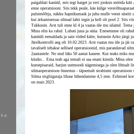
paigaldati kanüül, mis tegi haiget ja veri jooksis mööda kätt
enne operatsiooni. Siis tekk peale, käe külge vererõhuaparaat
pulsimõõtja, näkku hapnikumask ja juba mulle veeni süstiti 
kui ärkamisetoas silmad lahti tegin ja kell oli pool 2. Siis vi
Tukkusin. Arst tuli enne kl 4 ja vaatas üle mu silamd. Tema j
Mina olin ka rahul. Lubati juua ja süüa. Enesetunne oli rahu
kanüüli eemaldada ja sain riided kätte, kutsusin Arko järgi ja
Järelkontrolli aeg oli 10.02.2023. Arst vaatas mu üle ja jäi ra
tavaliselt tehakse sellised operatsioonid, mis parandavad sil
2aastastele. No mul läks 50 aastat kauem. Kui teaks miks mulle
küsiks... Ema teab aga temalt ei saa enam küsida. Mina olen
kunstpisaraid, harjun uutmoodi nägemisega ja olen lihtsalt õn
silmaoperatsioon õnnestus - täpsemalt strabismi operatsioon s
Silma sirgliigutaja lihase lühendamine 4,5 mm. Eelmisel kor
on mais 2023.
 k.a.