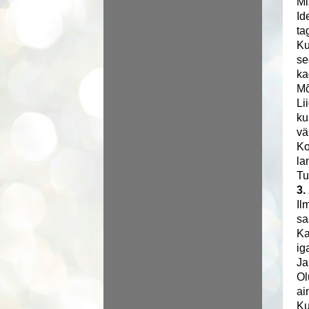
Mi
Id
ta
Ku
se
ka
Mõ
Li
ku
vä
Ko
la
Tu
3.
Il
sa
Ka
ig
Ja
Ol
ai
Ku