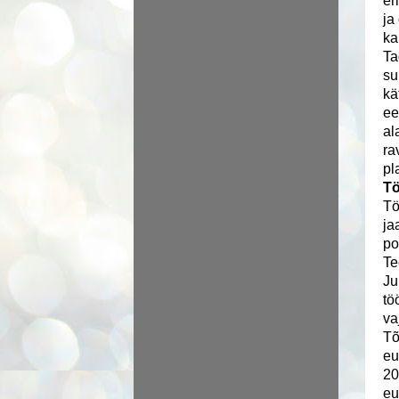
er
ja
ka
Ta
su
kä
ee
al
ra
pl
Tö
Tö
ja
po
Te
Ju
tö
va
Tõ
eu
20
eu