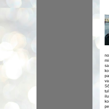
no
mi
sa
ko
pa
va
Sõ
tu
il
ko
pe