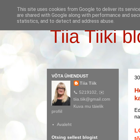
This site uses cookies from Google to deliver its servic
are shared with Google along with performance and secur
statistics, and to detect and address abuse.
Tiia Tiiki b
VÕTA ÜHENDUST
30
Tiia Tiik
H
📞 5219102, ✉️
k
tiia.tiik@gmail.com
Kuva mu täielik
Ed
profiil
na
Avaleht
L
Otsing sellest blogist
t