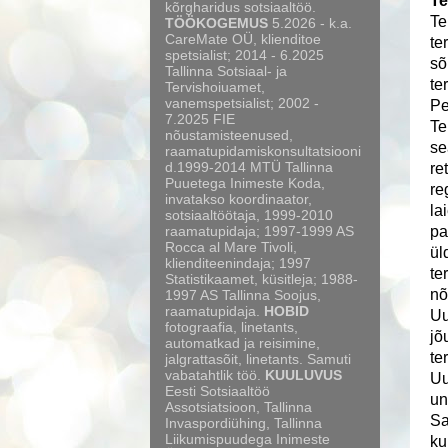
Te
kõrgharidus sotsiaaltöö.
Te
TÖÖKOGEMUS
5.2026 - k.a.
CareMate OÜ, klienditoe
te
spetsialist; 2014 - 6.2025
sõ
Tallinna Sotsiaal- ja
te
Tervishoiuamet,
vanemspetsialist; 2002 -
Pe
7.2025 FIE
Te
nõustamisteenused,
se
raamatupidamiskonsultatsiooni
d.1999-2014 MTÜ Tallinna
re
Puuetega Inimeste Koda,
re
invatakso koordinaator,
la
sotsiaaltöötaja, 1999-2010
raamatupidaja; 1997-1999 AS
pa
Rocca al Mare Tivoli,
ül
klienditeenindaja; 1997
te
Statistikaamet, küsitleja; 1988-
nõ
1997 AS Tallinna Soojus,
raamatupidaja.
HOBID
Uu
fotograafia, linetants,
jõ
automatkad ja reisimine,
te
jalgrattasõit, linetants. Samuti
vabatahtlik töö.
KUULUVUS
Uu
Eesti Sotsiaaltöö
un
Assotsiatsioon, Tallinna
Sa
Invaspordiühing, Tallinna
Liikumispuudega Inimeste
ku