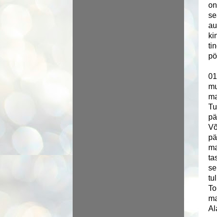
on
se
au
ki
ti
pö
01
mu
ma
Tu
pä
Võ
pä
ma
ta
se
tu
To
ma
Al