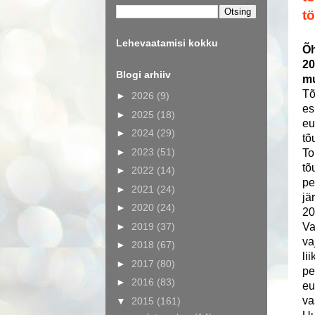
t
Lehevaatamisi kokku
Õh
20
Blogi arhiiv
mu
Tõ
►
2026
(9)
es
►
2025
(18)
eu
►
2024
(29)
tõ
►
2023
(51)
To
tõ
►
2022
(14)
pe
►
2021
(24)
jä
►
2020
(24)
20
►
2019
(37)
Va
va
►
2018
(67)
li
►
2017
(80)
pe
►
2016
(83)
eu
va
▼
2015
(161)