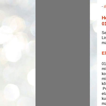
-
d
H
0
Se
Li
ma
E
01
mi
ko
mi
kõ
Pe
el
ku
ma