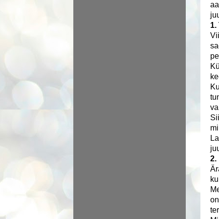
aa
ju
1.
Vi
sa
pe
Kü
ke
Ku
tu
va
Si
mi
La
ju
2.
Är
ku
Me
on
te