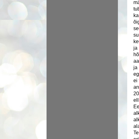
mä
tu
ka
õi
se
su
ke
ja
hõ
aa
ja
eg
ei
an
20
el
Ee
al
al
al
Te