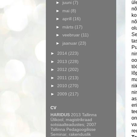
ül
►
juuni
(7)
nõ
►
mai
(8)
ko
►
aprill
(16)
nõ
►
märts
(17)
ol
Se
►
veebruar
(11)
ta
►
jaanuar
(23)
Pu
►
2014
(223)
ni
oo
►
2013
(228)
tö
►
2012
(202)
lõ
►
2011
(213)
ma
►
2010
(270)
ri
ni
►
2009
(217)
as
er
CV
te
HARIDUS
2013 Tallinna
on
Ülikool, magistrikraad
va
sotsiaalteadustes; 2007
Tallinna Pedagoogilisse
re
Seminar, rakenduslik