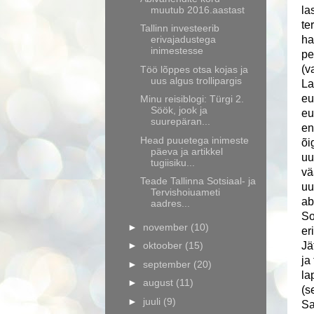
muutub 2016.aastast
la
te
Tallinn investeerib
erivajadustega
ha
inimestesse
pe
(v
Töö lõppes otsa kojas ja
uus algus trollipargis
La
eu
Minu reisiblogi: Türgi 2.
Söök, jook ja
eu
suurepäran...
en
Head puuetega inimeste
õi
päeva ja artikkel
uu
tugiisiku...
vä
Teade Tallinna Sotsiaal- ja
uu
Tervishoiuameti
ab
aadres...
So
►
november
(10)
er
►
oktoober
(15)
Jä
ja
►
september
(20)
la
►
august
(11)
(s
►
juuli
(9)
Sa