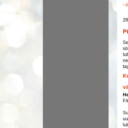
-
d
28
P
Se
sö
lu
ne
ta
K
v
He
Fi
Su
uu
lu