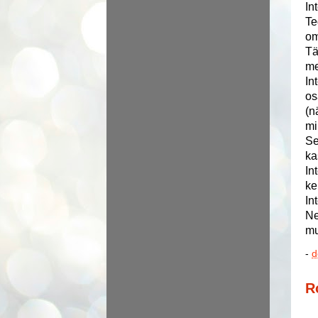
In
Te
om
Tä
me
In
os
(n
mi
Se
ka
In
ke
In
Ne
mu
-
d
R