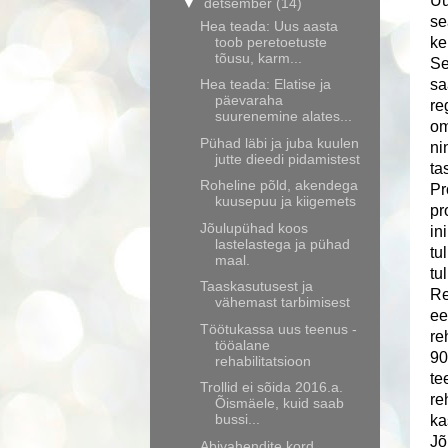
Uu
▼
detsember
(14)
se
Hea teada: Uus aasta
toob peretoetuste
ke
tõusu, karm...
Se
Hea teada: Elatise ja
sa
päevaraha
re
suurenemine alates...
om
Pühad läbi ja juba kuulen
ni
jutte dieedi pidamistest
ta
Roheline põld, akendega
Pr
kuusepuu ja kiigemets
pr
Jõulupühad koos
in
lastelastega ja pühad
tu
maal.
tul
Taaskasutusest ja
Re
vähemast tarbimisest
ee
Töötukassa uus teenus -
re
tööalane
90
rehabilitatsioon
te
Trollid ei sõida 2016.a.
re
Õismäele, kuid saab
bussi...
ka
Jõ
Abivahendite kord