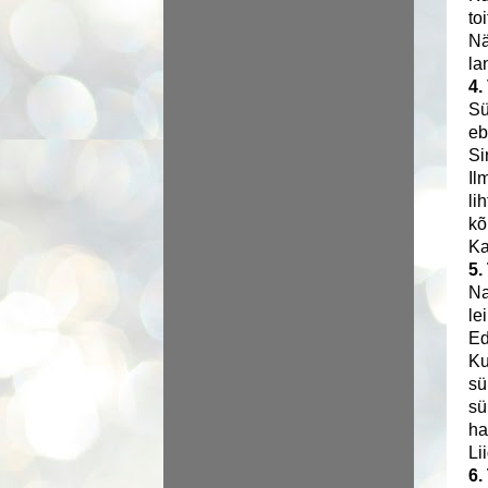
to
Nä
la
4.
Sü
eb
Si
Il
li
kõ
Ka
5.
Na
le
Ed
Ku
sü
sü
ha
Li
6.