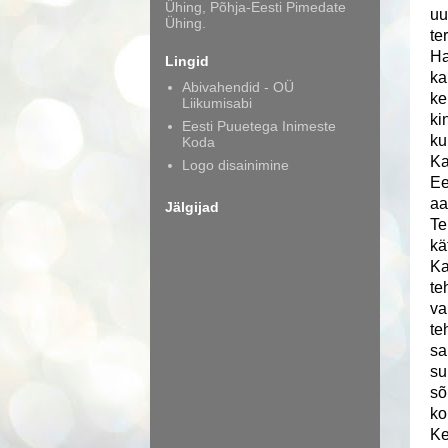
Ühing, Põhja-Eesti Pimedate
uu
Ühing.
te
Ha
Lingid
ka
Abivahendid - OÜ
ke
Liikumisabi
ki
Eesti Puuetega Inimeste
ku
Koda
Ka
Logo disainimine
Ee
aa
Jälgijad
Te
kä
Ka
te
va
te
sa
su
sõ
ko
Ke