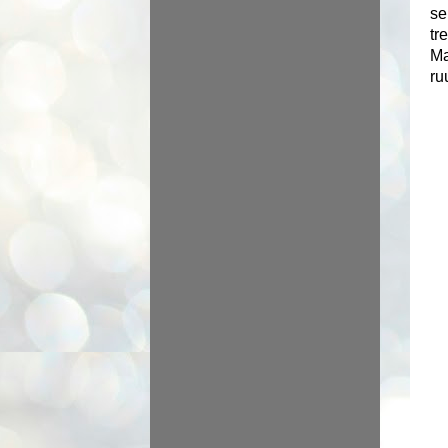
se
tr
Ma
ru