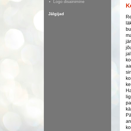
Logo disainimine
K
Jälgijad
Re
lä
bu
ma
jä
jõ
ja
ko
aa
si
ko
ke
Ha
li
pa
kä
Pä
an
ko