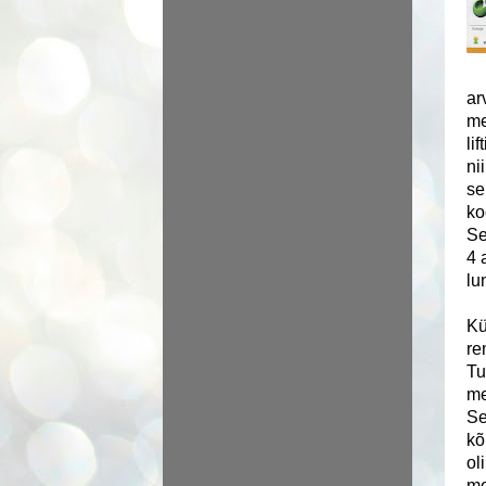
ar
me
li
ni
se
ko
Se
4 
lu
Kü
re
Tu
me
Se
kõ
ol
me