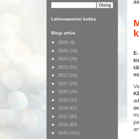
aa
Lehevaatamisi kokku
M
k
Blogi arhiiv
►
2026
(9)
►
2025
(18)
E-
►
2024
(29)
ki
►
2023
(51)
tä
mi
►
2022
(14)
►
2021
(24)
Va
►
2020
(24)
K
►
2019
(37)
ad
oo
►
2018
(67)
mä
►
2017
(80)
pa
►
2016
(83)
ar
►
2015
(161)