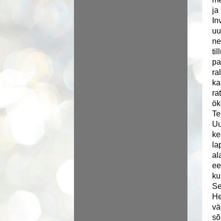
ja
In
uu
ne
ti
pa
ra
ka
ra
ök
Te
Uu
ke
la
al
ee
ku
Se
He
vä
sõ