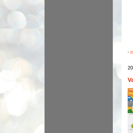
-
n
20
V