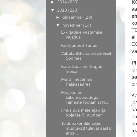
K
►
2014
(223)
aa
▼
2013
(228)
eh
►
detsember
(19)
ko
▼
november
(14)
TO
E-kirjadele vastamise
ei
vajadus
CC
Koolijuubelil Tartus
va
Vabatahtlikuna invamessil
Soomes
P
Kaardistasime Sagadi
ki
mõisa
sa
Merd imetlemas
pi
Paljassaares
Magistritöö:
Ka
Liikumispuudega
inimeste töötamist to...
ja
aa
Ilmus uus meie ajakirja
Kojalise 9. number
on
Toidupakendite sildid
ko
muutuvad tuleval aastal
te
arus...