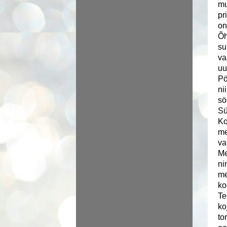
mu
pr
on
Õh
su
va
uu
Pö
ni
sö
Sü
Ko
me
va
Me
ni
me
ko
Te
ko
to