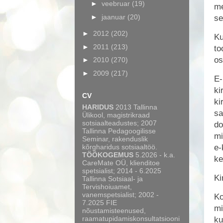
►
veebruar
(19)
me
►
jaanuar
(20)
se
►
2012
(202)
Ku
►
2011
(213)
to
os
►
2010
(270)
►
2009
(217)
E-
ki
CV
ki
HARIDUS
2013 Tallinna
sa
Ülikool, magistrikraad
sotsiaalteadustes; 2007
do
Tallinna Pedagoogilisse
mi
Seminar, rakenduslik
kõrgharidus sotsiaaltöö.
e-
TÖÖKOGEMUS
5.2026 - k.a.
ke
CareMate OÜ, klienditoe
spetsialist; 2014 - 6.2025
Ki
Tallinna Sotsiaal- ja
Tervishoiuamet,
vanemspetsialist; 2002 -
Ko
7.2025 FIE
mi
nõustamisteenused,
raamatupidamiskonsultatsiooni
ku