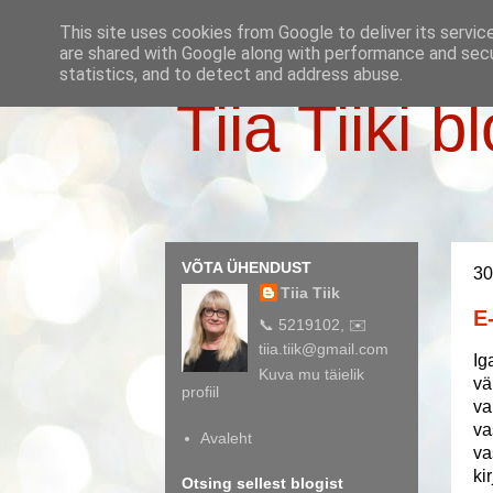
This site uses cookies from Google to deliver its servic
are shared with Google along with performance and secur
statistics, and to detect and address abuse.
Tiia Tiiki b
VÕTA ÜHENDUST
30
Tiia Tiik
E
📞 5219102, ✉️
tiia.tiik@gmail.com
Ig
Kuva mu täielik
vä
profiil
va
va
Avaleht
va
ki
Otsing sellest blogist