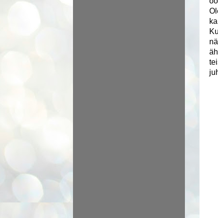
oo
Ol
ka
Ku
nä
äh
te
ju