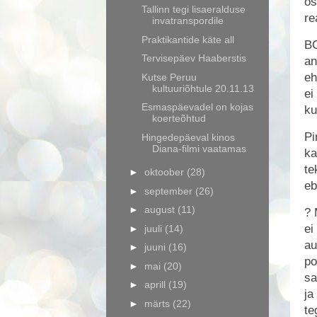
os
Tallinn tegi lisaeralduse
re
invatranspordile
Praktikantide käte all
BC
Tervisepäev Haaberstis
an
eh
Kutse Peruu
kultuuriõhtule 20.11.13
ei
Esmaspäevadel on kojas
ku
koerteõhtud
Pi
Hingedepäeval kinos
Diana-filmi vaatamas
ka
te
►
oktoober
(28)
eb
►
september
(26)
►
august
(11)
? 
ei
►
juuli
(14)
au
►
juuni
(16)
po
►
mai
(20)
sa
►
aprill
(19)
ja
►
märts
(22)
te