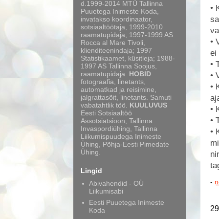
d.1999-2014 MTÜ Tallinna
• 
Puuetega Inimeste Koda,
sa
invatakso koordinaator,
sotsiaaltöötaja, 1999-2010
va
raamatupidaja; 1997-1999 AS
• 
Rocca al Mare Tivoli,
klienditeenindaja; 1997
ei
Statistikaamet, küsitleja; 1988-
• 
1997 AS Tallinna Soojus,
raamatupidaja.
HOBID
• 
fotograafia, linetants,
• 
automatkad ja reisimine,
jalgrattasõit, linetants. Samuti
aj
vabatahtlik töö.
KUULUVUS
• 
Eesti Sotsiaaltöö
• 
Assotsiatsioon, Tallinna
Invaspordiühing, Tallinna
• 
Liikumispuudega Inimeste
mi
Ühing, Põhja-Eesti Pimedate
Ühing.
ni
ta
Lingid
-
n
Abivahendid - OÜ
Liikumisabi
Eesti Puuetega Inimeste
29
Koda