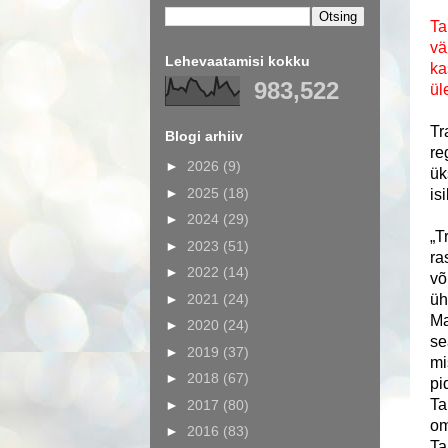
Ta
vä
Lehevaatamisi kokku
ka
983,522
ül
Tr
Blogi arhiiv
re
►
2026
(9)
ük
►
2025
(18)
is
►
2024
(29)
„T
►
2023
(51)
ra
►
2022
(14)
võ
►
2021
(24)
üh
Ma
►
2020
(24)
se
►
2019
(37)
mi
►
2018
(67)
pi
Ta
►
2017
(80)
om
►
2016
(83)
Ta