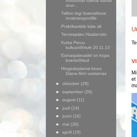
muutuvad tuleval aastal
arus...
Tallinn tegi lisaeralduse
invatranspordile
Praktikantide käte all
U
Tervisepäev Haaberstis
Kutse Peruu
Te
kultuuriõhtule 20.11.13
Esmaspäevadel on kojas
koerteõhtud
Vi
Hingedepäeval kinos
Mi
Diana-filmi vaatamas
et
►
oktoober
(28)
ma
►
september
(26)
►
august
(11)
►
juuli
(14)
►
juuni
(16)
►
mai
(20)
►
aprill
(19)