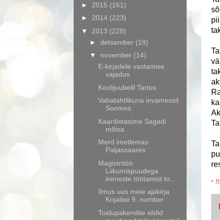
►
2015
(161)
sõ
►
2014
(223)
pi
ta
▼
2013
(228)
►
detsember
(19)
Ta
▼
november
(14)
vä
E-kirjadele vastamise
ta
vajadus
ak
Koolijuubelil Tartus
Ra
Vabatahtlikuna invamessil
ka
Soomes
Ak
Kaardistasime Sagadi
Ta
mõisa
Merd imetlemas
Ta
Paljassaares
pu
Magistritöö:
re
Liikumispuudega
inimeste töötamist to...
-
n
Ilmus uus meie ajakirja
Kojalise 9. number
Toidupakendite sildid