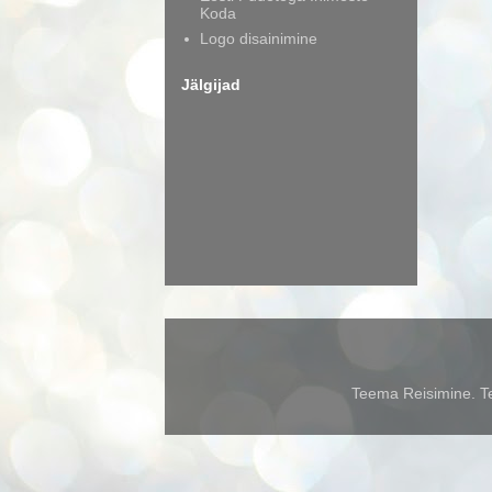
Koda
Logo disainimine
Jälgijad
Teema Reisimine. Te