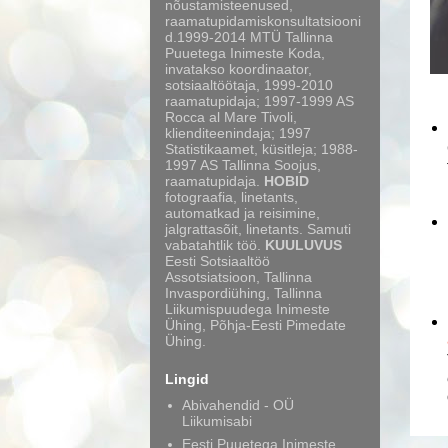
nõustamisteenused,
raamatupidamiskonsultatsiooni
d.1999-2014 MTÜ Tallinna
Puuetega Inimeste Koda,
invatakso koordinaator,
sotsiaaltöötaja, 1999-2010
raamatupidaja; 1997-1999 AS
Rocca al Mare Tivoli,
klienditeenindaja; 1997
Statistikaamet, küsitleja; 1988-
1997 AS Tallinna Soojus,
raamatupidaja.
HOBID
fotograafia, linetants,
automatkad ja reisimine,
jalgrattasõit, linetants. Samuti
vabatahtlik töö.
KUULUVUS
Eesti Sotsiaaltöö
Assotsiatsioon, Tallinna
Invaspordiühing, Tallinna
Liikumispuudega Inimeste
Ühing, Põhja-Eesti Pimedate
Ühing.
Lingid
Abivahendid - OÜ
Liikumisabi
Eesti Puuetega Inimeste