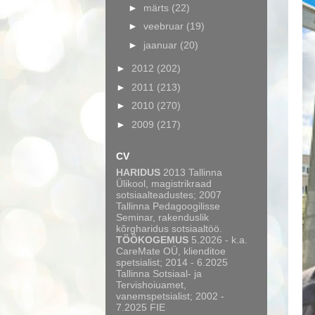
►
märts
(22)
►
veebruar
(19)
►
jaanuar
(20)
►
2012
(202)
►
2011
(213)
►
2010
(270)
►
2009
(217)
CV
HARIDUS
2013 Tallinna
Ülikool, magistrikraad
sotsiaalteadustes; 2007
Tallinna Pedagoogilisse
Seminar, rakenduslik
kõrgharidus sotsiaaltöö.
TÖÖKOGEMUS
5.2026 - k.a.
CareMate OÜ, klienditoe
spetsialist; 2014 - 6.2025
Tallinna Sotsiaal- ja
Tervishoiuamet,
vanemspetsialist; 2002 -
7.2025 FIE