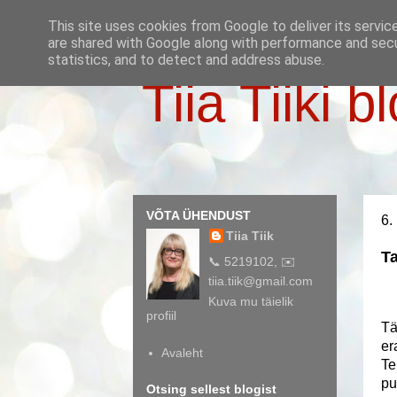
This site uses cookies from Google to deliver its servic
are shared with Google along with performance and secur
statistics, and to detect and address abuse.
Tiia Tiiki b
VÕTA ÜHENDUST
6.
Tiia Tiik
Ta
📞 5219102, ✉️
tiia.tiik@gmail.com
Kuva mu täielik
profiil
Tä
er
Avaleht
Te
pu
Otsing sellest blogist