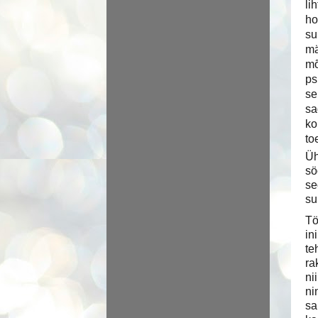
li
ho
su
mä
mõ
ps
se
sa
ko
to
Üh
sö
se
su
Tö
in
te
ra
ni
ni
sa