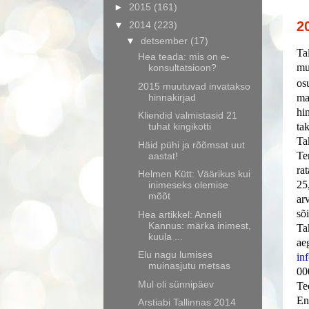
►
2015
(161)
2
▼
2014
(223)
▼
detsember
(17)
Ta
Hea teada: mis on e-
mu
konsultatsioon?
os
2015 muutuvad invatakso
hinnakirjad
ma
hi
Kliendid valmistasid 21
tuhat kingikotti
ta
Ta
Häid pühi ja rõõmsat uut
Te
aastat!
ra
Helmen Kütt: Väärikus kui
25
inimeseks olemise
mõõt
ar
sõ
Hea artikkel: Anneli
Kannus: märka inimest,
Ta
kuula ...
ae
Elu nagu lumises
in
muinasjutu metsas
00
Mul oli sünnipäev
Te
En
Arstiabi Tallinnas 2014