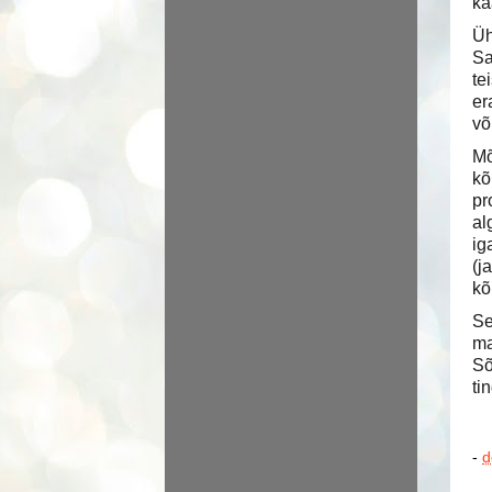
ka
Üh
Sa
te
er
võ
Mõ
kõ
pr
al
ig
(j
kõ
Se
ma
Sõ
ti
-
d