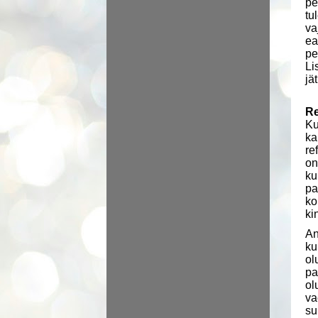
pe
tu
va
ea
pe
Li
jä
Re
Ku
ka
re
on
ku
pa
ko
ki
An
ku
ol
pa
ol
va
su