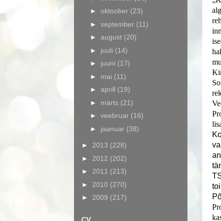
al
►
oktoober
(23)
re
►
september
(11)
in
►
august
(20)
is
►
juuli
(14)
ha
mu
►
juuni
(17)
Ki
►
mai
(11)
So
►
aprill
(19)
re
►
märts
(21)
Ve
Pr
►
veebruar
(16)
li
►
jaanuar
(38)
Ko
va
►
2013
(228)
an
►
2012
(202)
tä
►
2011
(213)
TS
►
2010
(270)
to
Põ
►
2009
(217)
Pr
ka
CV