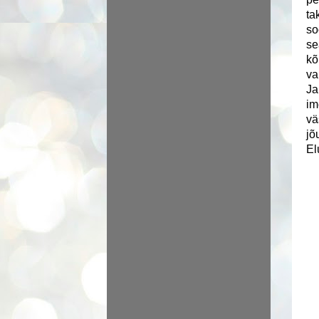
ta
so
se
kõ
va
Ja
im
vä
jõ
El