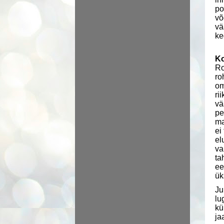
po
võ
vä
ke
Ko
Ro
ro
om
ri
vä
pe
ma
ei
el
va
ta
ee
ük
Ju
lu
kü
ja