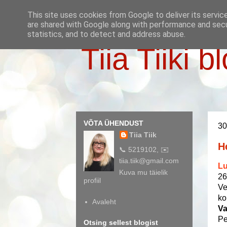
This site uses cookies from Google to deliver its servic
are shared with Google along with performance and secur
statistics, and to detect and address abuse.
Tiia Tiiki b
VÕTA ÜHENDUST
30
Tiia Tiik
H
📞 5219102, ✉️
tiia.tiik@gmail.com
Lu
Kuva mu täielik
26
profiil
Ve
ko
Avaleht
Va
Pe
Otsing sellest blogist