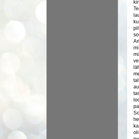
ki
Te
la
ku
pi
so
Ar
mi
mü
ve
lä
me
ta
au
ta
lo
pa
So
he
ka
ol
pe