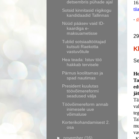
detsembris pühade ajal
16
tii
Sotsid kinnitasid riigikogu
kandidaadid Tallinnas
-
d
Nüüd pääsev vaid ID-
kaardiga e-
maksuametisse
29
Tublid sotsiaaltöötajad
kutsuti Raekotta
K
vastuvõtule
Hea teada: Istuv töö
Se
hakkab tervisele
Pärnus koolitamas ja
Ho
spad nautimas
Ta
President kuulutas
ed
töövõimereformi
jä
seadused välja
Tä
Töövõimereform annab
va
inimesele uue
te
võimaluse
Ta
Korterikohandamisest 2.
mu
osa
va
►
november
(16)
„K