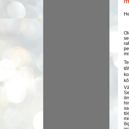
m
He
Ol
se
ra
pe
mi
Te
tõ
ko
kõ
Vä
Se
il
hi
sa
tö
mi
õi
in