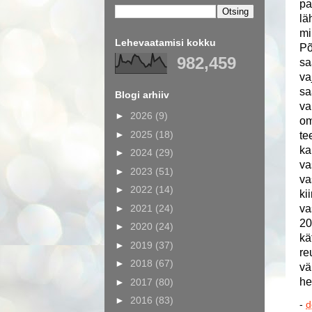
pa
lä
mi
Lehevaatamisi kokku
Põ
982,459
sa
va
sa
Blogi arhiiv
va
►
2026
(9)
om
►
2025
(18)
te
ka
►
2024
(29)
va
►
2023
(51)
va
►
2022
(14)
ki
►
2021
(24)
va
20
►
2020
(24)
kä
►
2019
(37)
re
►
2018
(67)
vä
he
►
2017
(80)
►
2016
(83)
-
d