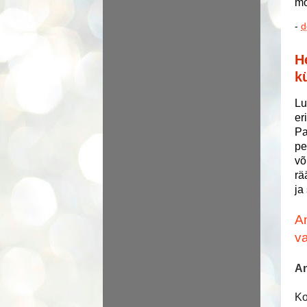
mõ
-
d
H
k
Lu
er
Pa
pe
võ
rä
ja
An
va
An
Ko