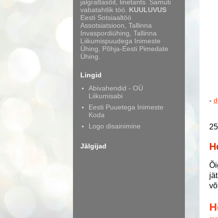
jalgrattasõit, linetants. Samuti
vabatahtlik töö.
KUULUVUS
Eesti Sotsiaaltöö
Assotsiatsioon, Tallinna
Invaspordiühing, Tallinna
Liikumispuudega Inimeste
Ühing, Põhja-Eesti Pimedate
Ühing.
Lingid
Abivahendid - OÜ
Liikumisabi
-
d
Eesti Puuetega Inimeste
Koda
Logo disainimine
25
H
Jälgijad
Õi
jä
võ
H