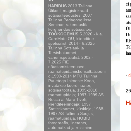
ei
HARIDUS
2013 Tallinna
an
Ülikool, magistrikraad
sotsiaalteadustes; 2007
sä
Tallinna Pedagoogilisse
ot
Seminar, rakenduslik
Üh
kõrgharidus sotsiaaltöö.
TÖÖKOGEMUS
5.2026 - k.a.
Uu
CareMate OÜ, klienditoe
Ri
spetsialist; 2014 - 6.2025
Ta
Tallinna Sotsiaal- ja
Tervishoiuamet,
laa
vanemspetsialist; 2002 -
7.2025 FIE
nõustamisteenused,
raamatupidamiskonsultatsiooni
-
d
d.1999-2014 MTÜ Tallinna
Puuetega Inimeste Koda,
invatakso koordinaator,
sotsiaaltöötaja, 1999-2010
26
raamatupidaja; 1997-1999 AS
Rocca al Mare Tivoli,
H
klienditeenindaja; 1997
Statistikaamet, küsitleja; 1988-
1997 AS Tallinna Soojus,
raamatupidaja.
HOBID
fotograafia, linetants,
automatkad ja reisimine,