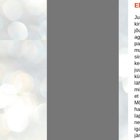
E
Ju
ki
jõ
ag
pa
mu
si
ke
ju
kü
lä
mi
et
Mõ
ha
la
ne
ig
jä