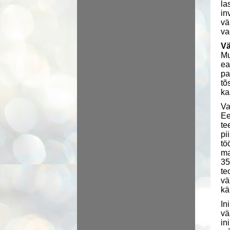
la
in
vä
va
Vä
Mu
ea
pa
tõ
ka
Va
Ee
te
pi
tö
ma
35
te
vä
k
In
vä
in