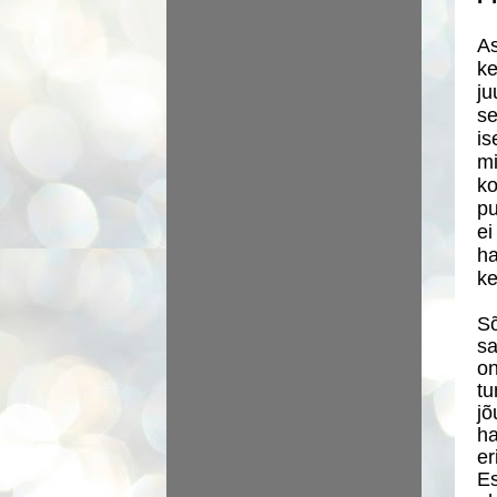
As
ke
ju
se
is
mi
ko
pu
ei
ha
ke
Sõ
sa
on
tu
jõ
ha
er
Es