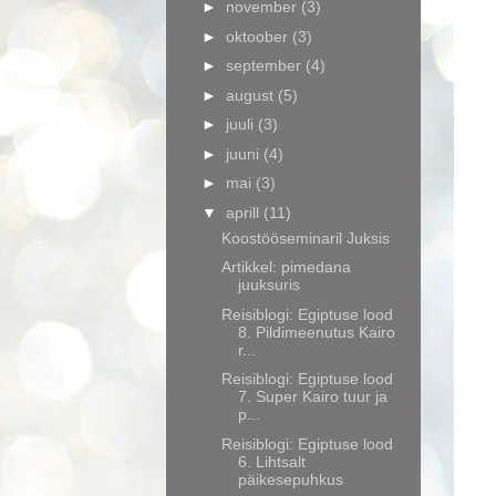
►
november
(3)
►
oktoober
(3)
►
september
(4)
►
august
(5)
►
juuli
(3)
►
juuni
(4)
►
mai
(3)
▼
aprill
(11)
Koostööseminaril Juksis
Artikkel: pimedana
juuksuris
Reisiblogi: Egiptuse lood
8. Pildimeenutus Kairo
r...
Reisiblogi: Egiptuse lood
7. Super Kairo tuur ja
p...
Reisiblogi: Egiptuse lood
6. Lihtsalt
päikesepuhkus