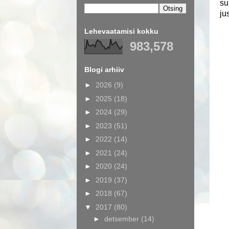
su
ju
Lehevaatamisi kokku
983,578
Blogi arhiiv
►
2026
(9)
►
2025
(18)
►
2024
(29)
►
2023
(51)
►
2022
(14)
►
2021
(24)
►
2020
(24)
►
2019
(37)
►
2018
(67)
▼
2017
(80)
►
detsember
(14)