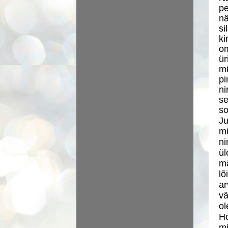
pe
nä
si
ki
om
ür
mi
pi
ni
se
so
Ju
mi
ni
ül
mä
lõ
ar
vä
ol
Ho
mi