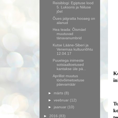
Reisiblogi: Egiptuse lood
5. Luksoris ja Niiluse
jõel
Õues jalgratta hooaeg on
alanud
Hea teada: Õismäel
muutuvad
tänavanumbrid
Kutse Lääne-Siberi ja
Venemaa kultuuriõhtu
12.04.17
Puuetega inimeste
sotsiaaltoetused
kantakse üle pä...
Ko
Aprillist muutus
in
töövõimetoetuse
päevamäär
►
märts
(8)
►
veebruar
(12)
Tu
►
jaanuar
(10)
ko
►
2016
(83)
te