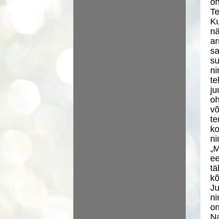
oh
Te
Ku
nä
ar
sa
su
ni
te
ju
oh
võ
te
ko
ni
„M
ee
tä
kõ
Ju
ni
on
Na