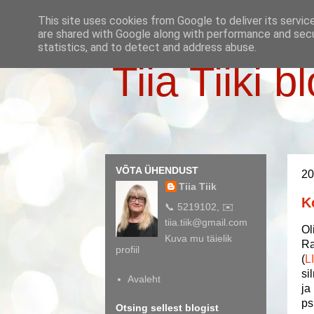
This site uses cookies from Google to deliver its servic
are shared with Google along with performance and secur
statistics, and to detect and address abuse.
Tiia Tiiki b
VÕTA ÜHENDUST
20
Tiia Tiik
K
📞 5219102, ✉️
tiia.tiik@gmail.com
Ol
Kuva mu täielik
Ra
profiil
(
L
si
Avaleht
ja
ps
Otsing sellest blogist