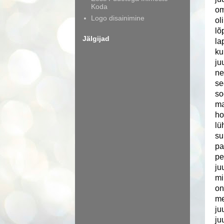
Koda
om
Logo disainimine
ol
lõ
Jälgijad
la
ku
ju
ne
se
so
ma
ho
lü
su
pa
pe
ju
mi
on
me
ju
ju