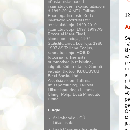
nõustamisteenused,
raamatupidamiskonsultatsiooni
d.1999-2014 MTÜ Tallinna
12
Puuetega Inimeste Koda,
invatakso koordinaator,
sotsiaaltöötaja, 1999-2010
A
raamatupidaja; 1997-1999 AS
Rocca al Mare Tivoli,
Se
klienditeenindaja; 1997
Statistikaamet, küsitleja; 1988-
"V
1997 AS Tallinna Soojus,
ki
raamatupidaja.
HOBID
vä
fotograafia, linetants,
automatkad ja reisimine,
pe
jalgrattasõit, linetants. Samuti
mi
vabatahtlik töö.
KUULUVUS
ju
Eesti Sotsiaaltöö
Assotsiatsioon, Tallinna
pr
Invaspordiühing, Tallinna
ka
Liikumispuudega Inimeste
võ
Ühing, Põhja-Eesti Pimedate
Ühing.
pe
ge
Lingid
On
ta
Abivahendid - OÜ
Liikumisabi
ju
Eesti Puuetega Inimeste
ju