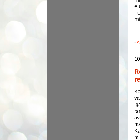
el
ho
mi
-
a
10
R
re
Ka
va
ig
ra
av
ma
Ka
mi