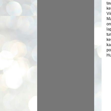
ta
ke
Vi
Ma
on
la
tu
ke
ka
p
o
Hu