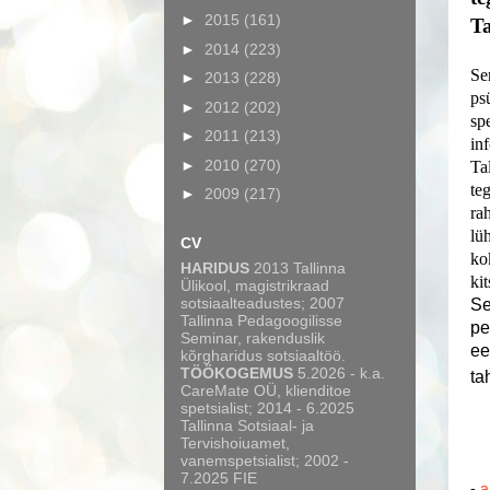
►
2015
(161)
Ta
►
2014
(223)
Se
►
2013
(228)
ps
►
2012
(202)
spe
►
2011
(213)
in
►
2010
(270)
Ta
te
►
2009
(217)
rah
lü
CV
ko
HARIDUS
2013 Tallinna
ki
Ülikool, magistrikraad
sotsiaalteadustes; 2007
Se
Tallinna Pedagoogilisse
pe
Seminar, rakenduslik
ee
kõrgharidus sotsiaaltöö.
TÖÖKOGEMUS
5.2026 - k.a.
ta
CareMate OÜ, klienditoe
spetsialist; 2014 - 6.2025
Tallinna Sotsiaal- ja
Tervishoiuamet,
vanemspetsialist; 2002 -
7.2025 FIE
-
a