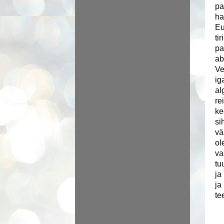
pa
ha
Eu
ti
pa
ab
Ve
ig
al
re
ke
si
vä
ol
va
tu
ja
ja
te