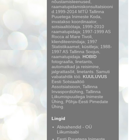
nõustamisteenused,
raamatupidamiskonsultatsiooni
d.1999-2014 MTÜ Tallinna
Puuetega Inimeste Koda,
invatakso koordinaator,
sotsiaaltöötaja, 1999-2010
raamatupidaja; 1997-1999 AS
Rocca al Mare Tivoli,
klienditeenindaja; 1997
Statistikaamet, küsitleja; 1988-
1997 AS Tallinna Soojus,
raamatupidaja.
HOBID
fotograafia, linetants,
automatkad ja reisimine,
jalgrattasõit, linetants. Samuti
vabatahtlik töö.
KUULUVUS
Eesti Sotsiaaltöö
Assotsiatsioon, Tallinna
Invaspordiühing, Tallinna
Liikumispuudega Inimeste
Ühing, Põhja-Eesti Pimedate
Ühing.
Lingid
Abivahendid - OÜ
Liikumisabi
Eesti Puuetega Inimeste