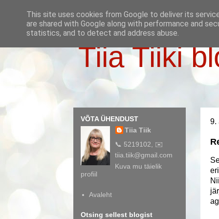
This site uses cookies from Google to deliver its servic
are shared with Google along with performance and secur
statistics, and to detect and address abuse.
Tiia Tiiki b
VÕTA ÜHENDUST
9.
Tiia Tiik
Re
📞 5219102, ✉️
tiia.tiik@gmail.com
Se
Kuva mu täielik
er
profiil
Ni
jä
Avaleht
ag
Otsing sellest blogist