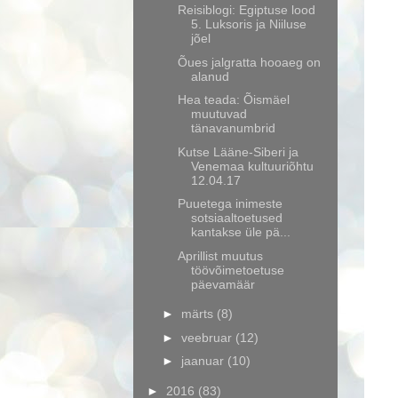
Reisiblogi: Egiptuse lood
5. Luksoris ja Niiluse
jõel
Õues jalgratta hooaeg on
alanud
Hea teada: Õismäel
muutuvad
tänavanumbrid
Kutse Lääne-Siberi ja
Venemaa kultuuriõhtu
12.04.17
Puuetega inimeste
sotsiaaltoetused
kantakse üle pä...
Aprillist muutus
töövõimetoetuse
päevamäär
►
märts
(8)
►
veebruar
(12)
►
jaanuar
(10)
►
2016
(83)