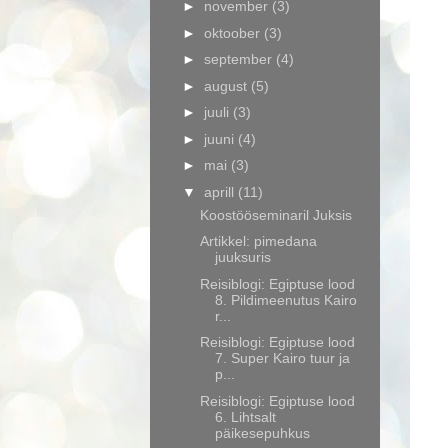
►
november
(3)
►
oktoober
(3)
►
september
(4)
►
august
(5)
►
juuli
(3)
►
juuni
(4)
►
mai
(3)
▼
aprill
(11)
Koostööseminaril Juksis
Artikkel: pimedana
juuksuris
Reisiblogi: Egiptuse lood
8. Pildimeenutus Kairo
r...
Reisiblogi: Egiptuse lood
7. Super Kairo tuur ja
p...
Reisiblogi: Egiptuse lood
6. Lihtsalt
päikesepuhkus