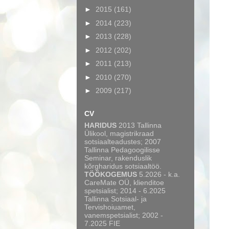
►
2015
(161)
►
2014
(223)
►
2013
(228)
►
2012
(202)
►
2011
(213)
►
2010
(270)
►
2009
(217)
CV
HARIDUS
2013 Tallinna
Ülikool, magistrikraad
sotsiaalteadustes; 2007
Tallinna Pedagoogilisse
Seminar, rakenduslik
kõrgharidus sotsiaaltöö.
TÖÖKOGEMUS
5.2026 - k.a.
CareMate OÜ, klienditoe
spetsialist; 2014 - 6.2025
Tallinna Sotsiaal- ja
Tervishoiuamet,
vanemspetsialist; 2002 -
7.2025 FIE