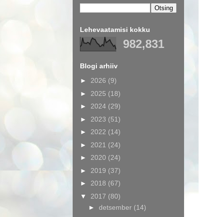
Lehevaatamisi kokku
982,831
Blogi arhiiv
►
2026
(9)
►
2025
(18)
►
2024
(29)
►
2023
(51)
►
2022
(14)
►
2021
(24)
►
2020
(24)
►
2019
(37)
►
2018
(67)
▼
2017
(80)
►
detsember
(14)