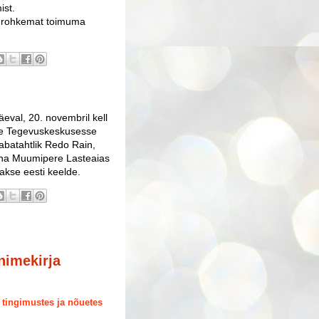
ist.
gi rohkemat toimuma
äeval, 20. novembril kell
ste Tegevuskeskusesse
vabatahtlik Redo Rain,
nna Muumipere Lasteaias
takse eesti keelde.
imekirja
tingimustes ja nõuetes