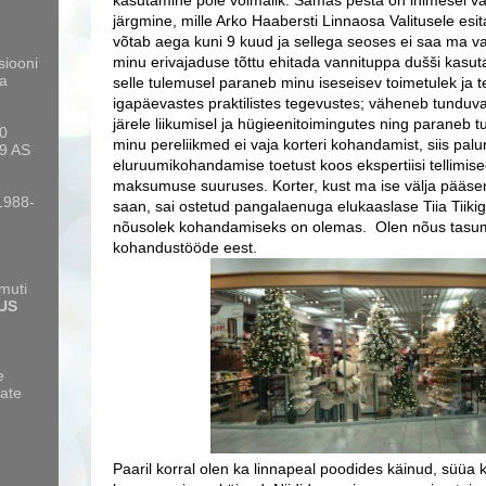
kasutamine pole võimalik. Samas pesta on inimesel vaj
järgmine, mille Arko Haabersti Linnaosa Valitusele esi
võtab aega kuni 9 kuud ja sellega seoses ei saa ma v
minu erivajaduse tõttu ehitada vannituppa dušši kasut
siooni
a
selle tulemusel paraneb minu iseseisev toimetulek ja
igapäevastes praktilistes tegevustes; väheneb tunduva
järele liikumisel ja hügieenitoimingutes ning paraneb t
10
minu pereliikmed ei vaja korteri kohandamist, siis pal
9 AS
eluruumikohandamise toetust koos ekspertiisi tellimis
maksumuse suuruses. Korter, kust ma ise välja pääsen j
 1988-
saan, sai ostetud pangalaenuga elukaaslase Tiia Tiiki
nõusolek kohandamiseks on olemas.
Olen nõus tasu
kohandustööde eest.
amuti
US
e
ate
Paaril korral olen ka linnapeal poodides käinud, süüa 