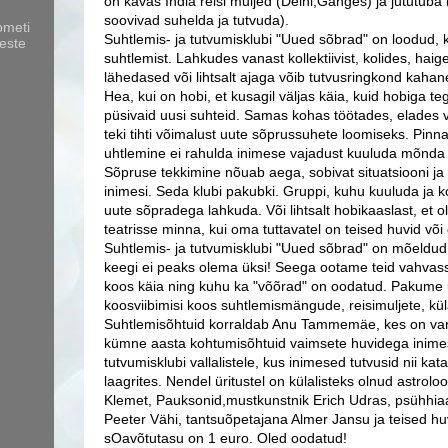
on kavas India reisi muljed (Delhi,Ganges) ja jututuba 
soovivad suhelda ja tutvuda).
ometi
Suhtlemis- ja tutvumisklubi "Uued sõbrad" on loodud,
este
suhtlemist. Lahkudes vanast kollektiivist, kolides, ha
lähedased või lihtsalt ajaga võib tutvusringkond kaha
Hea, kui on hobi, et kusagil väljas käia, kuid hobiga te
püsivaid uusi suhteid. Samas kohas töötades, elades või
teki tihti võimalust uute sõprussuhete loomiseks. Pinn
uhtlemine ei rahulda inimese vajadust kuuluda mõnda 
Sõpruse tekkimine nõuab aega, sobivat situatsiooni j
inimesi. Seda klubi pakubki. Gruppi, kuhu kuuluda ja 
uute sõpradega lahkuda. Või lihtsalt hobikaaslast, et o
teatrisse minna, kui oma tuttavatel on teised huvid või 
Suhtlemis- ja tutvumisklubi "Uued sõbrad" on mõeldud 
keegi ei peaks olema üksi! Seega ootame teid vahvass
koos käia ning kuhu ka "võõrad" on oodatud. Pakume 
koosviibimisi koos suhtlemismängude, reisimuljete, küla
Suhtlemisõhtuid korraldab Anu Tammemäe, kes on va
kümne aasta kohtumisõhtuid vaimsete huvidega inimest
tutvumisklubi vallalistele, kus inimesed tutvusid nii ka
laagrites. Nendel üritustel on külalisteks olnud astrol
Klemet, Pauksonid,mustkunstnik Erich Udras, psühhiaa
Peeter Vähi, tantsuõpetajana Almer Jansu ja teised h
sOavõtutasu on 1 euro. Oled oodatud!