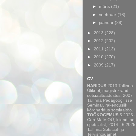
►
märts
(21)
►
veebruar
(16)
►
jaanuar
(38)
►
2013
(228)
►
2012
(202)
►
2011
(213)
►
2010
(270)
►
2009
(217)
CV
HARIDUS
2013 Tallinna
Ülikool, magistrikraad
sotsiaalteadustes; 2007
Tallinna Pedagoogilisse
Seminar, rakenduslik
kõrgharidus sotsiaaltöö.
TÖÖKOGEMUS
5.2026 -
CareMate OÜ, klienditoe
spetsialist; 2014 - 6.2025
Tallinna Sotsiaal- ja
Tervishoiuamet,