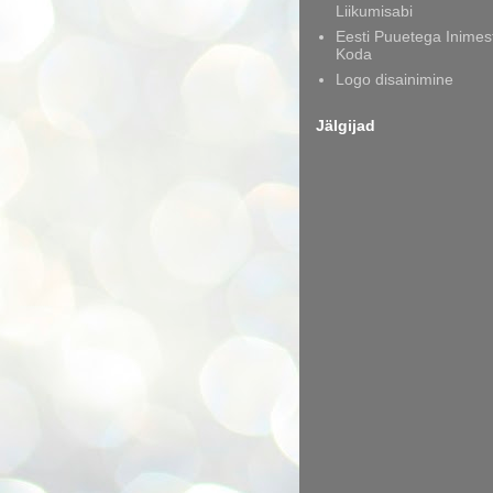
Liikumisabi
Eesti Puuetega Inimes
Koda
Logo disainimine
Jälgijad