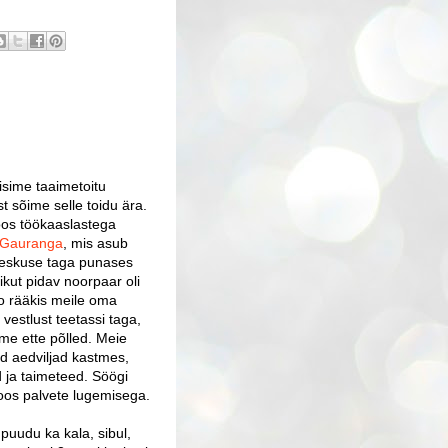
äisime taaimetoitu
t sõime selle toidu ära.
koos töökaaslastega
Gauranga
, mis asub
keskuse taga punases
vikut pidav noorpaar oli
go rääkis meile oma
vestlust teetassi taga,
me ette põlled. Meie
ed aedviljad kastmes,
 ja taimeteed. Söögi
 koos palvete lugemisega.
puudu ka kala, sibul,