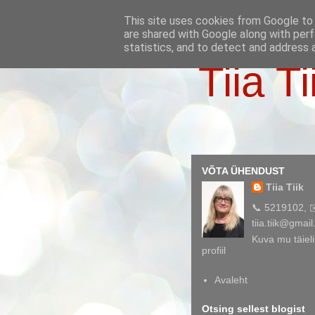
This site uses cookies from Google to d
are shared with Google along with perf
statistics, and to detect and address 
Tiia Ti
VÕTA ÜHENDUST
Tiia Tiik
📞 5219102, 
tiia.tiik@gmai
Kuva mu täieli
profiil
Avaleht
Otsing sellest blogist