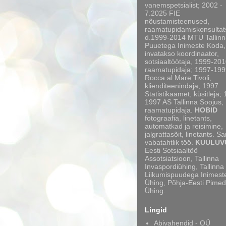
vanemspetsialist; 2002 -
7.2025 FIE
nõustamisteenused,
raamatupidamiskonsultat
d.1999-2014 MTÜ Tallinn
Puuetega Inimeste Koda,
invatakso koordinaator,
sotsiaaltöötaja, 1999-20
raamatupidaja; 1997-199
Rocca al Mare Tivoli,
klienditeenindaja; 1997
Statistikaamet, küsitleja;
1997 AS Tallinna Soojus,
raamatupidaja.
HOBID
fotograafia, linetants,
automatkad ja reisimine,
jalgrattasõit, linetants. S
vabatahtlik töö.
KUULUV
Eesti Sotsiaaltöö
Assotsiatsioon, Tallinna
Invaspordiühing, Tallinna
Liikumispuudega Inimest
Ühing, Põhja-Eesti Pimed
Ühing.
Lingid
Abivahendid - OÜ