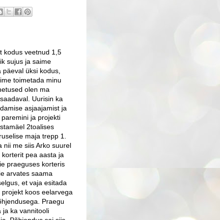
at kodus
veetnud 1,5
õik sujus ja saime
 päeval üksi kodus,
aime toimetada minu
ahetused olen ma
 saadaval. Uurisin ka
damise asjaajamist ja
 paremini ja projekti
tamäel 2toalises
ruselise maja trepp 1.
a nii me siis Arko suurel
korterit pea aasta ja
ie praeguses korteris
eie arvates saama
elgus, et vaja esitada
, projekt koos eelarvega
 põhjendusega. Praegu
ja ka vannitooli