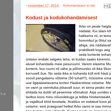
-
november 17, 2014
Kommentaare ei ole:
Kodust ja kodukohandamisest
Arko on peale haigl
nädalat. Kui siiani k
hakkama nii, et tema
hommikul ja õhtul s
abiga, siis nädalav
praktiliselt kogu aeg
seda korterite kohan
üritaisn endale selgeks teha, et kuidas saaks kiiremini,
alusel kohandada meie pesuruumi. Varem elasime Mus
korteris, kus ruumi oli vähe ja põhimureks oli ikka 5kor
korruselt õue. No seda ikka ei kohanda küll eriti hästi j
soovil pangalaenu võtsime (50 tuhat!!!), müüsime oma 
uue ligipääsetavama korteri Haaberstisse ostsime. Me
on vann ja vannituba piisavalt suur, et sinna peaks m
ehitada ka dušši all pesemise võimalust. Asja uurides s
 k.a.
taoltus koos minu nõusolekuga ja tellida hindamiseakt
ja vajalikud tööd teostada. Avaldus on esitatud koos
ootame, sest praegusel hetkel Arko vanni ei saa minna 