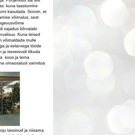
a. Põhjendus sai siis
tas: kuna
taastumine
anni kasutada.
Soovin, et
amise võimalus, sest
 tegevusvõime
lt vajadus kõrvalabi
urvalisus.
Kuna teised
un võimaldada mulle
ega ja eelarvega tööde
a iseseisvalt liikuda
ga
koos ja tema
ma omaosalust vannitoa
koju tassinud ja niisama