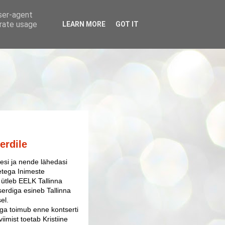
user-agent
erate usage
LEARN MORE
GOT IT
erdile
esi ja nende lähedasi
uetega Inimeste
ütleb EELK Tallinna
rdiga esineb Tallinna
el.
ga toimub enne kontserti
iimist toetab Kristiine