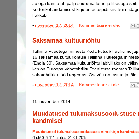
autoga kannatab palju suurema lume ja libedaga sõitm
Korterikohandamisest kirjutan edaspidi siis, kui mida
hakkab.
-
november 17, 2014
Kommentaare ei ole:
Saksamaa kultuuriõhtu
Tallinna Puuetega Inimeste Koda kutsub huvilisi neljap
16 saksamaa kultuuriõhtule Tallinna Puuetega Inime
(Endla 59). Saksamaa kultuuriõhtu läbiviijaks on välis
kes on Euroopa Vabatahtliku Teenistuse raames Talli
vabatahtlikku tööd tegemas. Osavõtt on tasuta ja tõlgi
-
november 17, 2014
Kommentaare ei ole:
11. november 2014
Muudatused tulumaksusoodustuse n
kandmisel
Muudatused tulumaksusoodustuse nimekirja kandmise 
(TuMS § 11) alates 01.01.2015