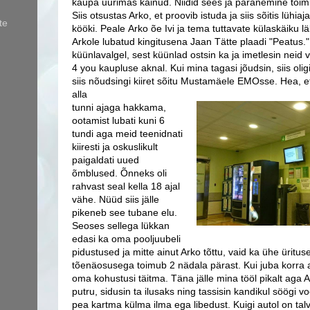
kaupa uurimas käinud. Niidid sees ja paranemine toimu
Siis otsustas Arko, et proovib istuda ja siis sõitis lühiaja
te
kööki.
Peale Arko õe Ivi ja tema tuttavate külaskäiku lä
Arkole lubatud kingitusena Jaan Tätte plaadi "Peatus.
küünlavalgel, sest küünlad ostsin ka ja imetlesin neid
4 you kaupluse aknal.
Kui mina tagasi jõudsin, siis oli
siis nõudsingi kiiret sõitu Mustamäele EMOsse. Hea, et
alla
tunni ajaga hakkama,
ootamist lubati kuni 6
tundi aga meid teenidnati
kiiresti ja oskuslikult
paigaldati uued
õmblused. Õnneks oli
rahvast seal kella 18 ajal
vähe. Nüüd siis jälle
pikeneb see tubane elu.
Seoses sellega lükkan
edasi ka oma pooljuubeli
pidustused ja mitte ainut Arko tõttu, vaid ka ühe üritus
tõenäosusega toimub 2 nädala pärast. Kui juba korra 
oma kohustusi täitma. Täna jälle mina tööl pikalt aga 
putru, sidusin ta ilusaks ning tassisin kandikul söögi 
pea kartma külma ilma ega libedust. Kuigi autol on talve