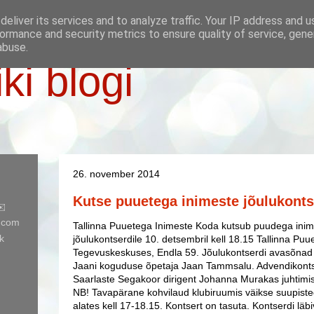
eliver its services and to analyze traffic. Your IP address and 
ormance and security metrics to ensure quality of service, gen
abuse.
iki blogi
26. november 2014
Kutse puuetega inimeste jõulukonts
✉️
l.com
Tallinna Puuetega Inimeste Koda kutsub puudega inim
k
jõulukontserdile 10. detsembril kell 18.15 Tallinna Pu
Tegevuskeskuses, Endla 59. Jõulukontserdi avasõnad 
Jaani koguduse õpetaja Jaan Tammsalu. Advendikontse
Saarlaste Segakoor dirigent Johanna Murakas juhtimis
NB! Tavapärane kohvilaud klubiruumis väikse suupiste
alates kell 17-18.15. Kontsert on tasuta. Kontserdi läbiv