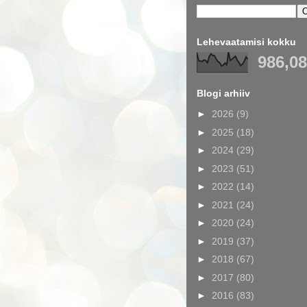
Lehevaatamisi kokku
986,0
Blogi arhiiv
►
2026
(9)
►
2025
(18)
►
2024
(29)
►
2023
(51)
►
2022
(14)
►
2021
(24)
►
2020
(24)
►
2019
(37)
►
2018
(67)
►
2017
(80)
►
2016
(83)