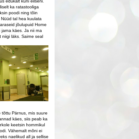
s edukalt kuni eilseni.
liselt ka ratastooliga
ksin poodi ning tõin
" Nüüd tal hea kuulata
 varaseid jõulupuid Home
gi jama käes. Ja nii ma
 niigi läks. Saime seal
e tõttu Pärnus, mis suure
annad käes, siis peab ka
Arkole keetsin hommikul
voodi. Vähemalt mõni ei
ks naelikud all ja sellise