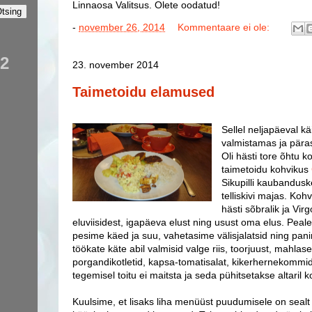
Linnaosa Valitsus. Olete oodatud!
-
november 26, 2014
Kommentaare ei ole:
82
23. november 2014
Taimetoidu elamused
Sellel neljapäeval k
valmistamas ja päras
Oli hästi tore õhtu 
taimetoidu kohvikus
Sikupilli kaubandus
telliskivi majas. Koh
hästi sõbralik ja Vir
eluviisidest, igapäeva elust ning usust oma elus. Peale 
pesime käed ja suu, vahetasime välisjalatsid ning pani
töökate käte abil valmisid valge riis, toorjuust, mahlas
porgandikotletid, kapsa-tomatisalat, kikerhernekommid
tegemisel toitu ei maitsta ja seda pühitsetakse altaril
Kuulsime, et lisaks liha menüüst puudumisele on sealt 