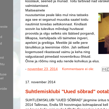
küüslauk, seened ja munad. Toitu tarbivad nad värskelt,
valmistamisest.
Maitseainete
nuusutamise peale läks mul nina tatiseks
aga see ei seganud muusika saatel toidu
nautimist toredas seltskonnast. Kindlasti
meste
soovin ka tulevikus mõndagi huvitavat
proovida ja olgu selleks siis läätsed porgandi,
ed
lillkapsa, kartulipada või taimetee ingveri,
apelsini ja greibiga. Meelde jäi selle pere
ed
tänulikkus ja teenimise rõõm. Jah sellised
kogemused rikastavad vaimu ja keha ning
valgustavad pimedaid novembrikuu õhtuid.
est
Õnne ja rõõmu ning edu nende kohvikus ja elus.
htu
-
november 23, 2014
Kommentaare ei ole:
tuse
sel
17. november 2014
onide
Suhtlemisklubi "Uued sõbrad" oota
SUHTLEMISKLUBI "UUED SÕBRAD" järgmine üritus to
2014 Tallinnas, Endla 59 hoovimajas kolmapäeval kell