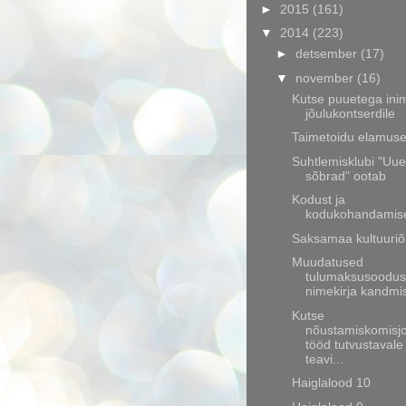
►
2015
(161)
▼
2014
(223)
►
detsember
(17)
▼
november
(16)
Kutse puuetega ini
jõulukontserdile
Taimetoidu elamus
Suhtlemisklubi "Uu
sõbrad" ootab
Kodust ja
kodukohandamis
Saksamaa kultuuriõ
Muudatused
tulumaksusoodus
nimekirja kandmi
Kutse
nõustamiskomisj
tööd tutvustavale
teavi...
Haiglalood 10