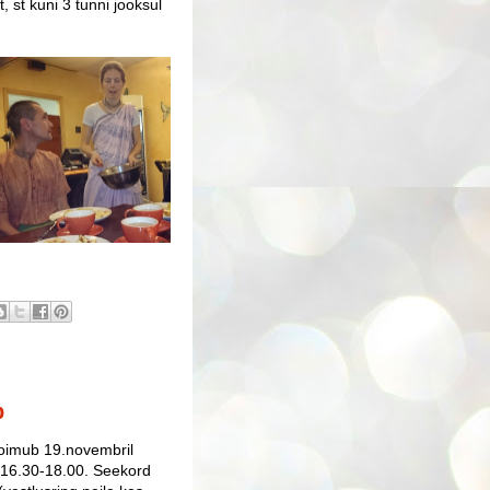
 st kuni 3 tunni jooksul
b
imub 19.novembril
 16.30-18.00. Seekord