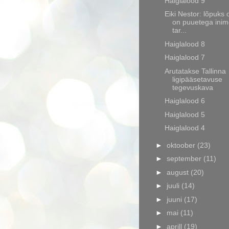
Haiglalood 9
Eiki Nestor: lõpuks 
on puuetega inim
tar...
Haiglalood 8
Haiglalood 7
Arutatakse Tallinna
ligipääsetavuse
tegevuskava
Haiglalood 6
Haiglalood 5
Haiglalood 4
►
oktoober
(23)
►
september
(11)
►
august
(20)
►
juuli
(14)
►
juuni
(17)
►
mai
(11)
►
aprill
(19)