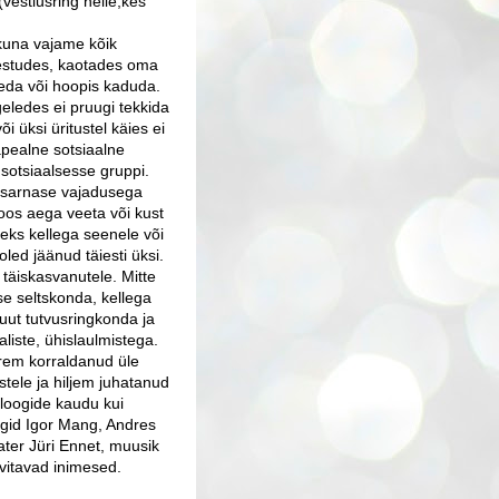
(vestlusring neile,kes
 kuna vajame kõik
igestudes, kaotades oma
neda või hoopis kaduda.
geledes ei pruugi tekkida
 üksi üritustel käies ei
apealne sotsiaalne
sotsiaalsesse gruppi.
a sarnase vajadusega
koos aega veeta või kust
leks kellega seenele või
oled jäänud täiesti üksi.
täiskasvanutele. Mitte
e seltskonda, kellega
uut tutvusringkonda ja
liste, ühislaulmistega.
rem korraldanud üle
ele ja hiljem juhatanud
taloogide kaudu kui
oogid Igor Mang, Andres
ter Jüri Ennet, muusik
uvitavad inimesed.