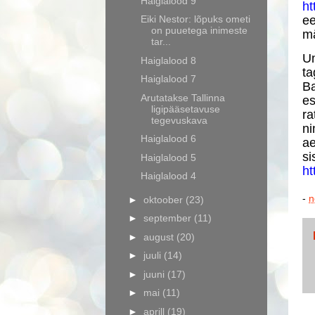
Haiglalood 9
ht
Eiki Nestor: lõpuks ometi
e
on puuetega inimeste
mä
tar...
Un
Haiglalood 8
ta
Haiglalood 7
Ba
Arutatakse Tallinna
es
ligipääsetavuse
ra
tegevuskava
ni
Haiglalood 6
a
s
Haiglalood 5
ht
Haiglalood 4
-
n
►
oktoober
(23)
►
september
(11)
►
august
(20)
►
juuli
(14)
►
juuni
(17)
►
mai
(11)
►
aprill
(19)