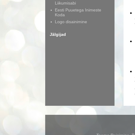
Liikumisabi
Eesti Puuetega Inimeste
Koda
Logo disainimine
Jälgijad