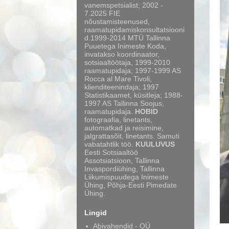
vanemspetsialist; 2002 -
7.2025 FIE
nõustamisteenused,
raamatupidamiskonsultatsiooni
d.1999-2014 MTÜ Tallinna
Puuetega Inimeste Koda,
invatakso koordinaator,
sotsiaaltöötaja, 1999-2010
raamatupidaja; 1997-1999 AS
Rocca al Mare Tivoli,
klienditeenindaja; 1997
Statistikaamet, küsitleja; 1988-
1997 AS Tallinna Soojus,
raamatupidaja.
HOBID
fotograafia, linetants,
automatkad ja reisimine,
jalgrattasõit, linetants. Samuti
vabatahtlik töö.
KUULUVUS
Eesti Sotsiaaltöö
Assotsiatsioon, Tallinna
Invaspordiühing, Tallinna
Liikumispuudega Inimeste
Ühing, Põhja-Eesti Pimedate
Ühing.
Lingid
Abivahendid - OÜ