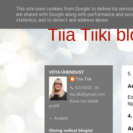
This site uses cookies from Google to deliver its servic
are shared with Google along with performance and secur
statistics, and to detect and address abuse.
Tiia Tiiki b
VÕTA ÜHENDUST
5.
Tiia Tiik
Ar
📞 5219102, ✉️
tiia.tiik@gmail.com
Ed
Kuva mu täielik
li
profiil
4
Avaleht
A
Otsing sellest blogist