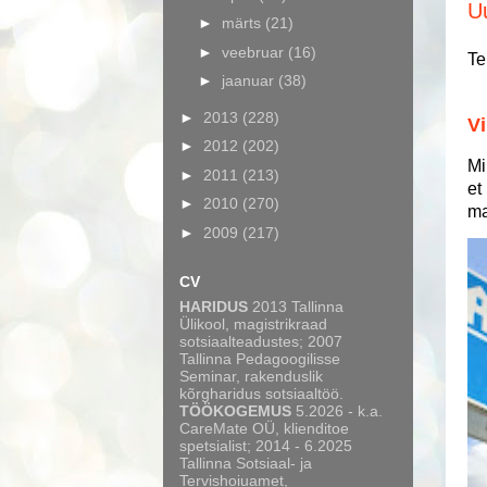
U
►
märts
(21)
►
veebruar
(16)
Te
►
jaanuar
(38)
►
2013
(228)
Vi
►
2012
(202)
Mi
►
2011
(213)
et
►
2010
(270)
ma
►
2009
(217)
CV
HARIDUS
2013 Tallinna
Ülikool, magistrikraad
sotsiaalteadustes; 2007
Tallinna Pedagoogilisse
Seminar, rakenduslik
kõrgharidus sotsiaaltöö.
TÖÖKOGEMUS
5.2026 - k.a.
CareMate OÜ, klienditoe
spetsialist; 2014 - 6.2025
Tallinna Sotsiaal- ja
Tervishoiuamet,