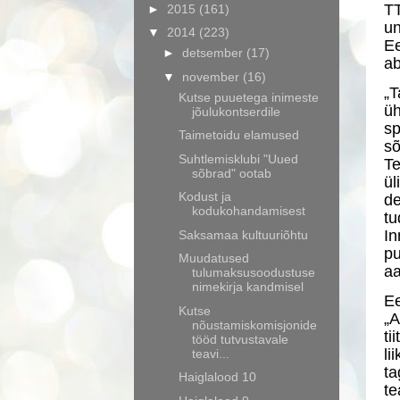
TT
►
2015
(161)
u
▼
2014
(223)
Ee
►
detsember
(17)
ab
▼
november
(16)
„T
Kutse puuetega inimeste
ü
jõulukontserdile
sp
Taimetoidu elamused
s
Suhtlemisklubi "Uued
Te
sõbrad" ootab
ül
Kodust ja
de
kodukohandamisest
tu
In
Saksamaa kultuuriõhtu
p
Muudatused
aa
tulumaksusoodustuse
nimekirja kandmisel
Ee
Kutse
„A
nõustamiskomisjonide
ti
tööd tutvustavale
li
teavi...
ta
Haiglalood 10
t