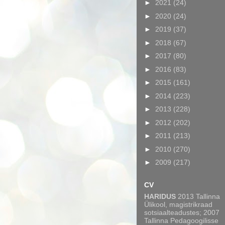
►
2021
(24)
►
2020
(24)
►
2019
(37)
►
2018
(67)
►
2017
(80)
►
2016
(83)
►
2015
(161)
►
2014
(223)
►
2013
(228)
►
2012
(202)
►
2011
(213)
►
2010
(270)
►
2009
(217)
CV
HARIDUS
2013 Tallinna
Ülikool, magistrikraad
sotsiaalteadustes; 2007
Tallinna Pedagoogilisse