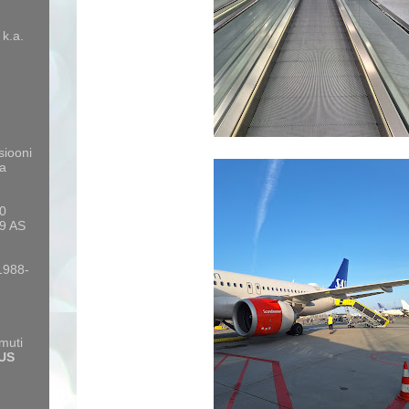
 k.a.
siooni
a
10
9 AS
 1988-
amuti
US