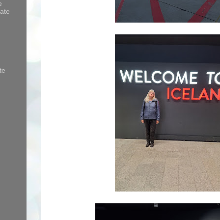
e
ate
te