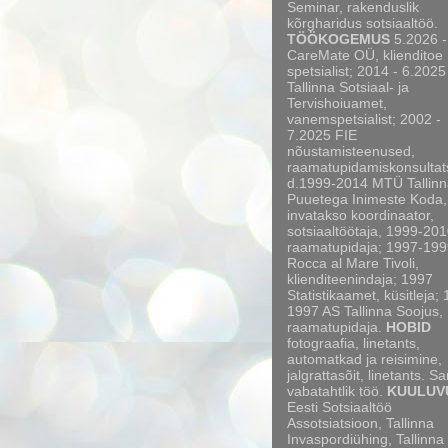
Seminar, rakenduslik
kõrgharidus sotsiaaltöö.
TÖÖKOGEMUS
5.2026 -
CareMate OÜ, klienditoe
spetsialist; 2014 - 6.2025
Tallinna Sotsiaal- ja
Tervishoiuamet,
vanemspetsialist; 2002 -
7.2025 FIE
nõustamisteenused,
raamatupidamiskonsultat
d.1999-2014 MTÜ Tallinn
Puuetega Inimeste Koda,
invatakso koordinaator,
sotsiaaltöötaja, 1999-20
raamatupidaja; 1997-199
Rocca al Mare Tivoli,
klienditeenindaja; 1997
Statistikaamet, küsitleja;
1997 AS Tallinna Soojus,
raamatupidaja.
HOBID
fotograafia, linetants,
automatkad ja reisimine,
jalgrattasõit, linetants. S
vabatahtlik töö.
KUULUV
Eesti Sotsiaaltöö
Assotsiatsioon, Tallinna
Invaspordiühing, Tallinna