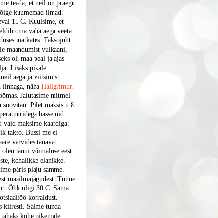
ime teada, et neil on praegu
 kõige kuumemad ilmad.
äeval 15 C. Kuulsime, et
eeldib oma vaba aega veeta
duses matkates. Taksojuht
ale maandumist vulkaani,
eks oli maa peal ja ajas
lja. Lisaks pikale
 meil aega ja viitsimist
ad linnaga, näha
Hallgrímuri
söömas. Jalutasime mitmel
 soovitan. Pilet maksis u 8
mperatuuridega basseinid
nd vaid maksime kaardiga.
lik takso. Bussi me ei
are värvides tänavat.
 olen tänui võimaluse eest
ste, kohalikke elanikke.
isime päris plaju samme.
vatest maailmajagudest. Tunne
n hot. Õhk oligi 30 C. Sama
otsiaaltöö korraldust,
 kiiresti. Saime tunda
e tahaks kohe pikemale