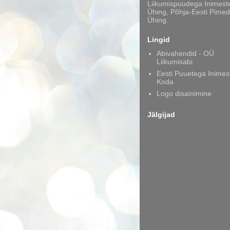
Liikumispuudega Inimest
Ühing, Põhja-Eesti Pimed
Ühing.
Lingid
Abivahendid - OÜ
Liikumisabi
Eesti Puuetega Inimes
Koda
Logo disainimine
Jälgijad