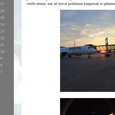
 17
reisile minna, sest sel korral pealinnast kaugemale ei pääsenu
 16
 15
 14
 13
 12
 11
 10
 9
 8
 7