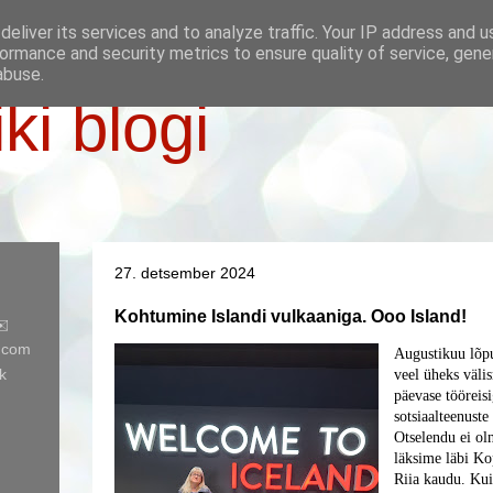
eliver its services and to analyze traffic. Your IP address and 
ormance and security metrics to ensure quality of service, gen
abuse.
iki blogi
27. detsember 2024
Kohtumine Islandi vulkaaniga. Ooo Island!
✉️
l.com
Augustikuu lõp
k
veel üheks välis
päevase tööreisi
sotsiaalteenust
Otselendu ei ol
läksime läbi Ko
Riia kaudu. Kui