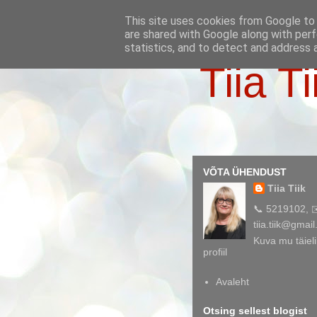
This site uses cookies from Google to d
are shared with Google along with perf
statistics, and to detect and address 
Tiia Ti
VÕTA ÜHENDUST
Tiia Tiik
📞 5219102, 
tiia.tiik@gmai
Kuva mu täieli
profiil
Avaleht
Otsing sellest blogist