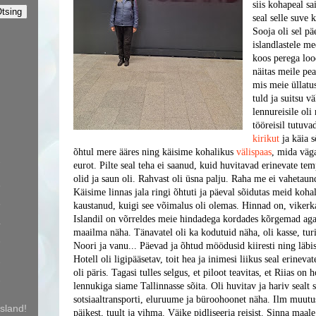
siis kohapeal sa
seal selle suve
Sooja oli sel p
islandlastele m
koos perega loo
näitas meile pe
mis meie üllatus
tuld ja suitsu vä
lennureisile oli
tööreisil tutuv
kirikut
ja käia 
õhtul mere ääres ning käisime kohalikus
välispaas
, mida väga
7
eurot. Pilte seal teha ei saanud, kuid huvitavad erinevate te
olid ja saun oli. Rahvast oli üsna palju. Raha me ei vahetau
6
Käisime linnas jala ringi õhtuti ja päeval sõidutas meid koha
5
kaustanud, kuigi see võimalus oli olemas. Hinnad on, vikerka
Islandil on võrreldes meie hindadega kordades kõrgemad aga
4
maailma näha. Tänavatel oli ka kodutuid näha, oli kasse, turi
3
Noori ja vanu... Päevad ja õhtud möödusid kiiresti ning läb
2
Hotell oli ligipääsetav, toit hea ja inimesi liikus seal erine
oli päris. Tagasi tulles selgus, et piloot teavitas, et Riias o
1
lennukiga siame Tallinnasse sõita. Oli huvitav ja hariv sealt s
sotsiaaltransporti, eluruume ja büroohoonet näha. Ilm muutus
sland!
päikest, tuult ja vihma.
Väike pidliseeria reisist. Sinna maal