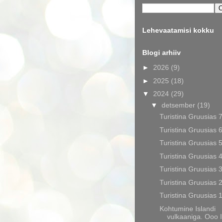
Lehevaatamisi kokku
Blogi arhiiv
►
2026
(9)
►
2025
(18)
▼
2024
(29)
▼
detsember
(19)
Turistina Gruusias 
Turistina Gruusias 
Turistina Gruusias 
Turistina Gruusias 
Turistina Gruusias 
Turistina Gruusias 
Turistina Gruusias 
Kohtumine Islandi
vulkaaniga. Ooo I