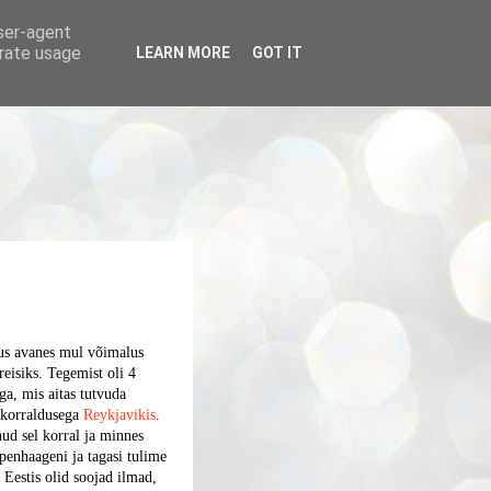
user-agent
erate usage
LEARN MORE
GOT IT
us avanes mul võimalus
reisiks. Tegemist oli 4
ga, mis aitas tutvuda
e korraldusega
Reykjavikis
.
nud sel korral ja minnes
penhaageni ja tagasi tulime
 Eestis olid soojad ilmad,