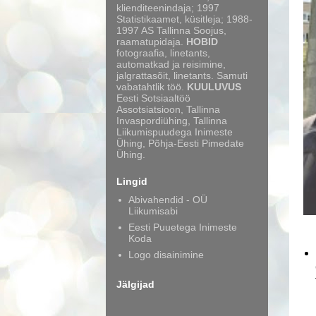
klienditeenindaja; 1997
Statistikaamet, küsitleja; 1988-
1997 AS Tallinna Soojus,
raamatupidaja.
HOBID
fotograafia, linetants,
automatkad ja reisimine,
jalgrattasõit, linetants. Samuti
vabatahtlik töö.
KUULUVUS
Eesti Sotsiaaltöö
Assotsiatsioon, Tallinna
Invaspordiühing, Tallinna
Liikumispuudega Inimeste
Ühing, Põhja-Eesti Pimedate
Ühing.
Lingid
Abivahendid - OÜ
Liikumisabi
Eesti Puuetega Inimeste
Koda
Logo disainimine
Jälgijad