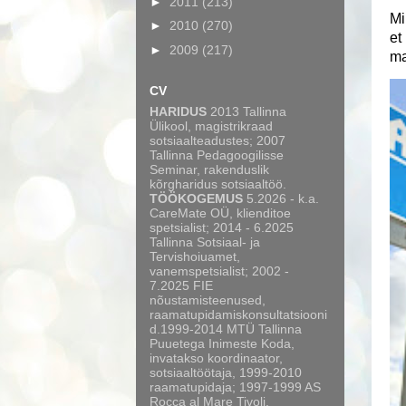
►
2011
(213)
Mi
►
2010
(270)
et
►
2009
(217)
ma
CV
HARIDUS
2013 Tallinna
Ülikool, magistrikraad
sotsiaalteadustes; 2007
Tallinna Pedagoogilisse
Seminar, rakenduslik
kõrgharidus sotsiaaltöö.
TÖÖKOGEMUS
5.2026 - k.a.
CareMate OÜ, klienditoe
spetsialist; 2014 - 6.2025
Tallinna Sotsiaal- ja
Tervishoiuamet,
vanemspetsialist; 2002 -
7.2025 FIE
nõustamisteenused,
raamatupidamiskonsultatsiooni
d.1999-2014 MTÜ Tallinna
Puuetega Inimeste Koda,
invatakso koordinaator,
sotsiaaltöötaja, 1999-2010
raamatupidaja; 1997-1999 AS
Rocca al Mare Tivoli,