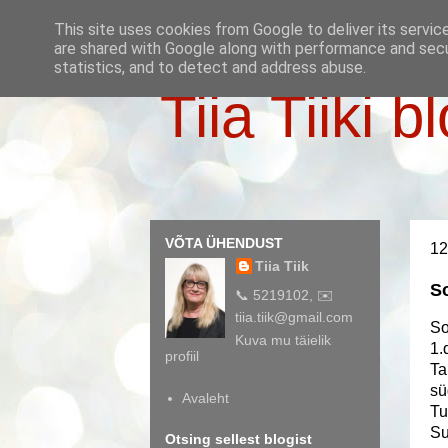
This site uses cookies from Google to deliver its servic
are shared with Google along with performance and secur
statistics, and to detect and address abuse.
Tiia Tiiki b
VÕTA ÜHENDUST
12
Tiia Tiik
So
📞 5219102, ✉️
tiia.tiik@gmail.com
So
Kuva mu täielik
1.
profiil
Ta
sü
Avaleht
Tu
Su
Otsing sellest blogist