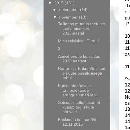
▼
2015
(161)
„T
►
detsember
(14)
el
▼
november
(10)
pa
Tallinnas muutub toetuste
„P
taotlemise kord
2016.aastal
10
Minu reisiblogi: Türgi 1
11
11
3
os
Abivahendite korraldus
2016.aastast
11
Raepress: Kakumäelased
on uute bussiliinidega
rahul
Sv
12
Kutse infopäevale:
Erihoolekande
12
arengusuunad lähi...
No
Sotsiaalkindlustusamet
os
kutsub tugiisikute
13
päevale ...
14
Baskimaa kultuuriõhtu
14
12.11.2015
15