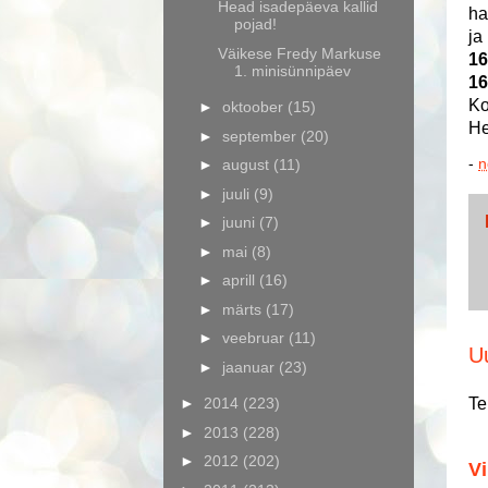
Head isadepäeva kallid
ha
pojad!
ja
Väikese Fredy Markuse
16
1. minisünnipäev
16
Ko
►
oktoober
(15)
He
►
september
(20)
-
n
►
august
(11)
►
juuli
(9)
►
juuni
(7)
►
mai
(8)
►
aprill
(16)
►
märts
(17)
►
veebruar
(11)
U
►
jaanuar
(23)
Te
►
2014
(223)
►
2013
(228)
►
2012
(202)
Vi