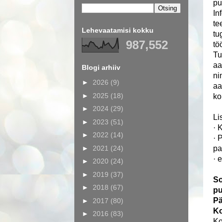
pu
In
te
Lehevaatamisi kokku
tu
987,552
tö
Tu
aa
Blogi arhiiv
ni
►
2026
(9)
aa
►
2025
(18)
ko
►
2024
(29)
Li
►
2023
(51)
· 
►
2022
(14)
· 
►
2021
(24)
pa
· 
►
2020
(24)
►
2019
(37)
So
►
2018
(67)
pu
P
►
2017
(80)
Ko
►
2016
(83)
Ko