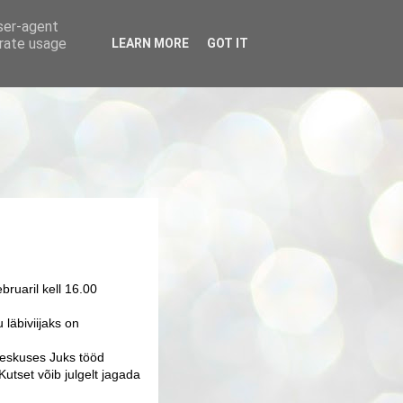
user-agent
erate usage
LEARN MORE
GOT IT
bruaril kell 16.00
läbiviijaks on
keskuses Juks tööd
Kutset võib julgelt jagada