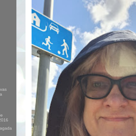
avas
ja
le
2016
tagada