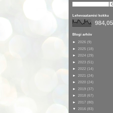
Lehevaatamisi kokku
984,0
Blogi arhiiv
►
2026
(9)
►
2025
(18)
►
2024
(29)
►
2023
(51)
►
2022
(14)
►
2021
(24)
►
2020
(24)
►
2019
(37)
►
2018
(67)
►
2017
(80)
▼
2016
(83)