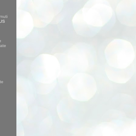
amuti
US
e
ate
te