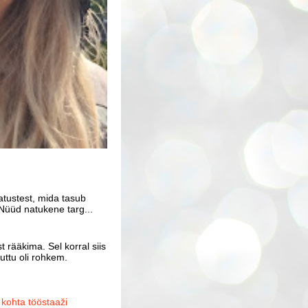
atustest, mida tasub
Nüüd natukene targ...
 rääkima. Sel korral siis
uttu oli rohkem.
ohta tööstaaži