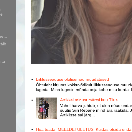
i
se
ee...
käib
e
htu
Liiklusseaduse olulisemad muudatused
Õhtuleht kirjutas kokkuvõtlikult liiklusseaduse muud
lugeda. Mina lugesin mõnda asja kohe mitu korda. 
Artikkel minust märtsi kuu Tiius
Vahel harva juhtub, et olen nõus endast
suutis Siiri Rebane mind ära rääkida. J
Artiklisse sai järg...
Hea teada: MEELDETULETUS: Kuidas otsida enda k