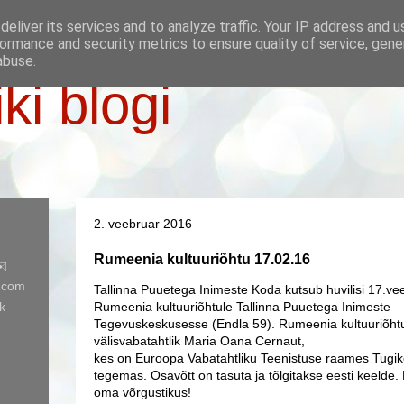
eliver its services and to analyze traffic. Your IP address and 
ormance and security metrics to ensure quality of service, gen
abuse.
iki blogi
2. veebruar 2016
Rumeenia kultuuriõhtu 17.02.16
✉️
l.com
Tallinna Puuetega Inimeste Koda kutsub huvilisi 17.vee
k
Rumeenia kultuuriõhtule Tallinna Puuetega Inimeste
Tegevuskeskusesse (Endla 59). Rumeenia kultuuriõhtu 
välisvabatahtlik Maria Oana Cernaut,
kes on Euroopa Vabatahtliku Teenistuse raames Tugi
tegemas. Osavõtt on tasuta ja tõlgitakse eesti keelde. 
oma võrgustikus!