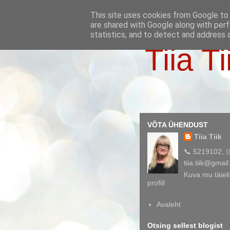
This site uses cookies from Google to d
are shared with Google along with perf
statistics, and to detect and address 
Tiia Ti
VÕTA ÜHENDUST
Tiia Tiik
📞 5219102, 
tiia.tiik@gmai
Kuva mu täieli
profiil
Avaleht
Otsing sellest blogist