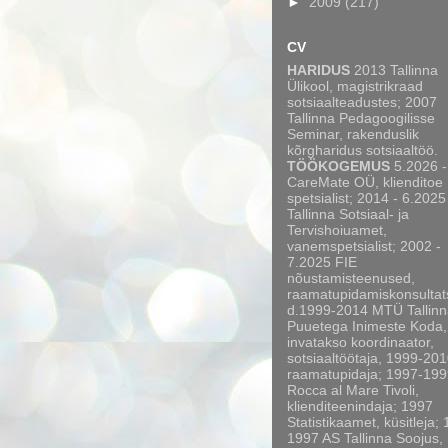
►
2009
(217)
CV
HARIDUS
2013 Tallinna
Ülikool, magistrikraad
sotsiaalteadustes; 2007
Tallinna Pedagoogilisse
Seminar, rakenduslik
kõrgharidus sotsiaaltöö.
TÖÖKOGEMUS
5.2026 -
CareMate OÜ, klienditoe
spetsialist; 2014 - 6.2025
Tallinna Sotsiaal- ja
Tervishoiuamet,
vanemspetsialist; 2002 -
7.2025 FIE
nõustamisteenused,
raamatupidamiskonsultat
d.1999-2014 MTÜ Tallinn
Puuetega Inimeste Koda,
invatakso koordinaator,
sotsiaaltöötaja, 1999-20
raamatupidaja; 1997-199
Rocca al Mare Tivoli,
klienditeenindaja; 1997
Statistikaamet, küsitleja;
1997 AS Tallinna Soojus,