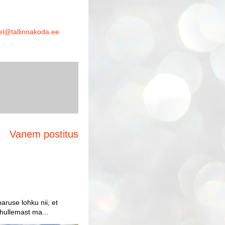
el@tallinnakoda.ee
Vanem postitus
aruse lohku nii, et
 hullemast ma...