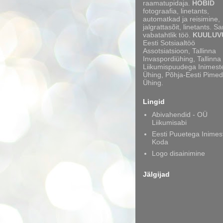
raamatupidaja.
HOBID
fotograafia, linetants,
automatkad ja reisimine,
jalgrattasõit, linetants. S
vabatahtlik töö.
KUULUV
Eesti Sotsiaaltöö
Assotsiatsioon, Tallinna
Invaspordiühing, Tallinna
Liikumispuudega Inimest
Ühing, Põhja-Eesti Pimed
Ühing.
Lingid
Abivahendid - OÜ
Liikumisabi
Eesti Puuetega Inimes
Koda
Logo disainimine
Jälgijad