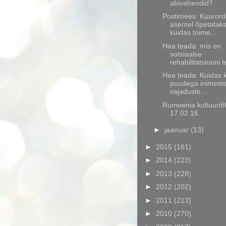
abivahendid?
Postimees: Kuurord
asemel õpetatak
kuidas toime...
Hea teada: mis on
sotsiaalse
rehabilitatsiooni t
Hea teada: Kuidas 
puudega inimest
vajaduste ...
Rumeenia kultuuriõ
17.02.16
►
jaanuar
(13)
►
2015
(161)
►
2014
(223)
►
2013
(228)
►
2012
(202)
►
2011
(213)
►
2010
(270)