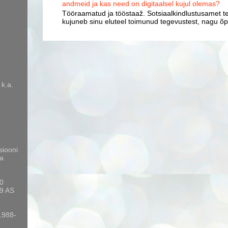
andmeid ja kas need on digitaalsel kujul olemas?
Tööraamatud ja tööstaaž. Sotsiaalkindlustusamet te
kujuneb sinu eluteel toimunud tegevustest, nagu õpp
 k.a.
siooni
a
10
9 AS
 1988-