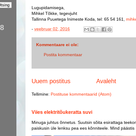
Lugupidamisega,
Mihkel Tõkke, tegevjuht
Tallinna Puuetega Inimeste Koda,
tel: 65 54 161,
mihk
58
-
veebruar 02, 2016
Kommentaare ei ole:
Postita kommentaar
Uuem postitus
Avaleht
Tellimine:
Postituse kommentaarid (Atom)
Viies elektritõukeratta suvi
Minuga juhtus õnnetus. Suutsin sõita esirattaga teekon
paiskusin üle lenksu pea ees kõnniteele. Mind päästis