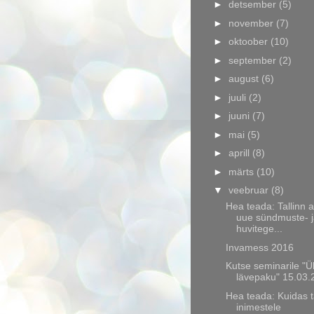
►
detsember
(5)
►
november
(7)
►
oktoober
(10)
►
september
(2)
►
august
(6)
►
juuli
(2)
►
juuni
(7)
►
mai
(5)
►
aprill
(8)
►
märts
(10)
▼
veebruar
(8)
Hea teada: Tallinn 
uue sündmuste- 
huvitege...
Invamess 2016
Kutse seminarile "Ü
lävepaku" 15.03.
Hea teada: Kuidas 
inimestele