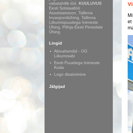
vabatahtlik töö.
KUULUVUS
Vi
Eesti Sotsiaaltöö
Assotsiatsioon, Tallinna
Mi
Invaspordiühing, Tallinna
et
Liikumispuudega Inimeste
Ühing, Põhja-Eesti Pimedate
ma
Ühing.
Lingid
Abivahendid - OÜ
Liikumisabi
Eesti Puuetega Inimeste
Koda
Logo disainimine
Jälgijad