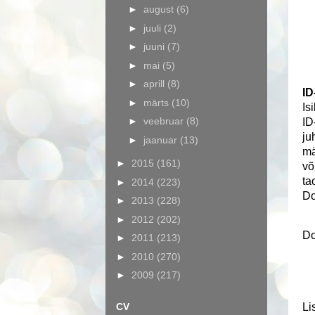
►
august
(6)
►
juuli
(2)
►
juuni
(7)
►
mai
(5)
►
aprill
(8)
ID
►
märts
(10)
Is
►
veebruar
(8)
ID
ju
►
jaanuar
(13)
mä
►
2015
(161)
võ
ta
►
2014
(223)
Do
►
2013
(228)
►
2012
(202)
Do
►
2011
(213)
►
2010
(270)
►
2009
(217)
Li
CV