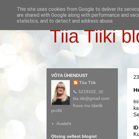
This site uses cookies from Google to deliver its servic
are shared with Google along with performance and secur
statistics, and to detect and address abuse.
Tiia Tiiki b
VÕTA ÜHENDUST
23
Tiia Tiik
He
📞 5219102, ✉️
tiia.tiik@gmail.com
In
Kuva mu täielik
ka
profiil
Se
Avaleht
ID
Ku
Otsing sellest blogist