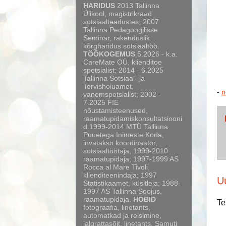
HARIDUS
2013 Tallinna
Ülikool, magistrikraad
sotsiaalteadustes; 2007
Tallinna Pedagoogilisse
Seminar, rakenduslik
kõrgharidus sotsiaaltöö.
TÖÖKOGEMUS
5.2026 - k.a.
CareMate OÜ, klienditoe
spetsialist; 2014 - 6.2025
Tallinna Sotsiaal- ja
Tervishoiuamet,
-
n
vanemspetsialist; 2002 -
7.2025 FIE
nõustamisteenused,
raamatupidamiskonsultatsiooni
d.1999-2014 MTÜ Tallinna
Puuetega Inimeste Koda,
invatakso koordinaator,
sotsiaaltöötaja, 1999-2010
raamatupidaja; 1997-1999 AS
Rocca al Mare Tivoli,
klienditeenindaja; 1997
U
Statistikaamet, küsitleja; 1988-
1997 AS Tallinna Soojus,
raamatupidaja.
HOBID
Te
fotograafia, linetants,
automatkad ja reisimine,
jalgrattasõit, linetants. Samuti