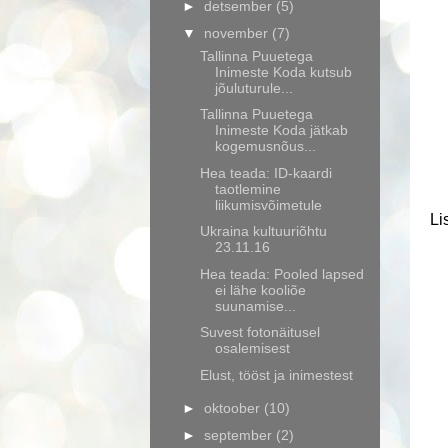
►
detsember
(5)
▼
november
(7)
Tallinna Puuetega
Inimeste Koda kutsub
jõuluturule...
Tallinna Puuetega
Inimeste Koda jätkab
kogemusnõus...
Hea teada: ID-kaardi
taotlemine
liikumisvõimetule
Li
Ukraina kultuuriõhtu
23.11.16
Hea teada: Pooled lapsed
ei lähe kooliõe
suunamise...
Suvest fotonäitusel
osalemisest
Elust, tööst ja inimestest
►
oktoober
(10)
►
september
(2)