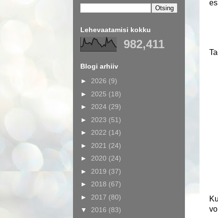
es
Lehevaatamisi kokku
982,411
Ta
Blogi arhiiv
►
2026
(9)
►
2025
(18)
►
2024
(29)
►
2023
(51)
►
2022
(14)
►
2021
(24)
►
2020
(24)
►
2019
(37)
►
2018
(67)
►
2017
(80)
Ku
vo
▼
2016
(83)