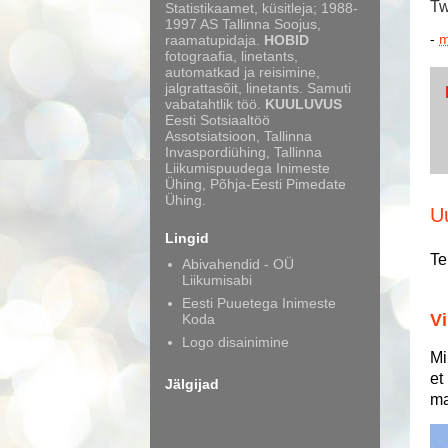
Tw
Statistikaamet, küsitleja; 1988-
1997 AS Tallinna Soojus,
-
m
raamatupidaja.
HOBID
fotograafia, linetants,
automatkad ja reisimine,
jalgrattasõit, linetants. Samuti
vabatahtlik töö.
KUULUVUS
Eesti Sotsiaaltöö
Assotsiatsioon, Tallinna
Invaspordiühing, Tallinna
Liikumispuudega Inimeste
Ühing, Põhja-Eesti Pimedate
Ühing.
U
Lingid
Te
Abivahendid - OÜ
Liikumisabi
Eesti Puuetega Inimeste
Vi
Koda
Logo disainimine
Mi
et
Jälgijad
ma