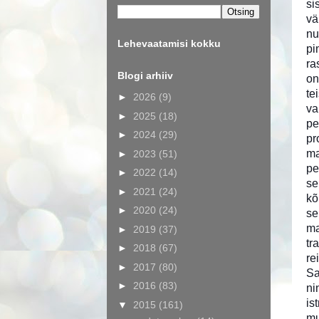
si
vä
nu
Lehevaatamisi kokku
pi
ra
Blogi arhiiv
on
te
►
2026
(9)
va
►
2025
(18)
pe
►
2024
(29)
pr
ma
►
2023
(51)
pe
►
2022
(14)
se
►
2021
(24)
kõ
►
2020
(24)
se
ma
►
2019
(37)
tr
►
2018
(67)
re
►
2017
(80)
Sa
►
2016
(83)
ni
is
▼
2015
(161)
mu