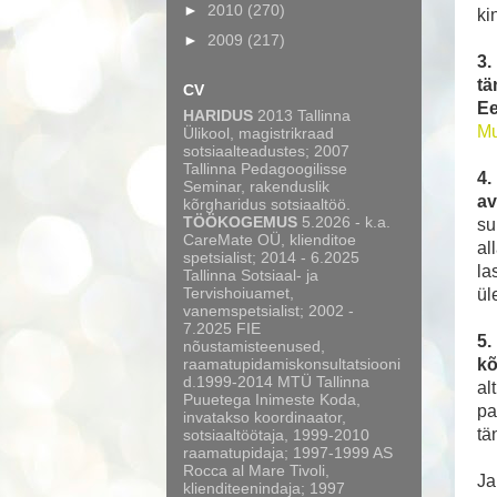
►
2010
(270)
ki
►
2009
(217)
3.
tä
CV
Ee
HARIDUS
2013 Tallinna
Mu
Ülikool, magistrikraad
sotsiaalteadustes; 2007
Tallinna Pedagoogilisse
4.
Seminar, rakenduslik
av
kõrgharidus sotsiaaltöö.
TÖÖKOGEMUS
5.2026 - k.a.
su
CareMate OÜ, klienditoe
al
spetsialist; 2014 - 6.2025
la
Tallinna Sotsiaal- ja
Tervishoiuamet,
ül
vanemspetsialist; 2002 -
7.2025 FIE
5.
nõustamisteenused,
raamatupidamiskonsultatsiooni
kõ
d.1999-2014 MTÜ Tallinna
al
Puuetega Inimeste Koda,
pa
invatakso koordinaator,
tä
sotsiaaltöötaja, 1999-2010
raamatupidaja; 1997-1999 AS
Rocca al Mare Tivoli,
Ja
klienditeenindaja; 1997