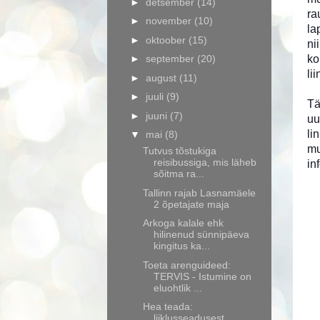
►
detsember
(14)
ra
►
november
(10)
la
►
oktoober
(15)
ni
►
september
(20)
ko
li
►
august
(11)
►
juuli
(9)
Tä
►
juuni
(7)
uu
li
▼
mai
(8)
mu
Tutvus tõstukiga
reisibussiga, mis läheb
inf
sõitma ra...
Tallinn rajab Lasnamäele
2 õpetajate maja
Arkoga kalale ehk
hilinenud sünnipäeva
kingitus ka...
Toeta arenguideed:
TERVIS - Istumine on
eluohtlik ...
Hea teada:
liiklusseadusest