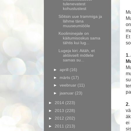
tulenevatest
5 
kohustustest
Mu
Sõitsin uue trammiga ja
Mu
lähme täna
on
muuseumiööle
ma
Kooliminejale on
Et
käitumisoskus sama
tähtis kui lug...
so
Lugeja kiri: Aitäh, et
1.
aktiivselt mötlete
samas su...
Mu
Mu
►
aprill
(16)
mu
►
märts
(17)
su
►
veebruar
(11)
te
pa
►
jaanuar
(23)
►
2014
(223)
2.
vä
►
2013
(228)
äk
►
2012
(202)
ei
►
2011
(213)
si