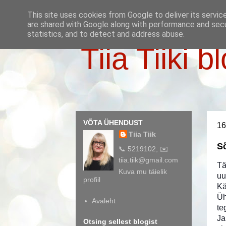
This site uses cookies from Google to deliver its servic
are shared with Google along with performance and secur
statistics, and to detect and address abuse.
Tiia Tiiki b
VÕTA ÜHENDUST
16
Tiia Tiik
S
📞 5219102, ✉️
tiia.tiik@gmail.com
Tä
Kuva mu täielik
uu
profiil
Kä
Üh
Avaleht
te
Ja
Otsing sellest blogist