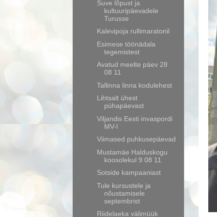
Suve lõpust ja
kultuuripäevadele
Turusse
Kalevipoja rullimaratonil
Esimese töönädala
tegemistest
Avatud meelte päev 28
08 11
Tallinna linna kodulehest
Lihtsalt ühest
pühapäevast
Viljandis Eesti invaspordi
MV-l
Viimased puhkusepäevad
Mustamäe Halduskogu
koosolekul 9 08 11
Sotside kampaaniast
Tule kursustele ja
nõustamisele
septembrist
Riidelaeka välimüük