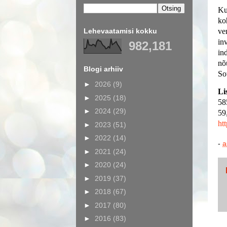
Ku
ko
Lehevaatamisi kokku
ve
in
982,181
in
nõ
Blogi arhiiv
So
►
2026
(9)
Li
►
2025
(18)
58
►
2024
(29)
59
ht
►
2023
(51)
►
2022
(14)
-
a
►
2021
(24)
►
2020
(24)
►
2019
(37)
►
2018
(67)
►
2017
(80)
►
2016
(83)