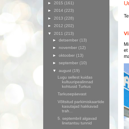
U
►
2015
(161)
►
2014
(223)
Te
►
2013
(228)
►
2012
(202)
Vi
▼
2011
(213)
►
detsember
(13)
Mi
►
november
(12)
et
►
oktoober
(13)
ma
►
september
(10)
▼
august
(19)
Lugu sellest kuidas
kultuuripealinnad
kohtusid Turkus
Tarkusepäevast
Võltsitud parkimiskaartide
kasutajad hakkavad
trah...
5. septembril algavad
linetantsu tunnid