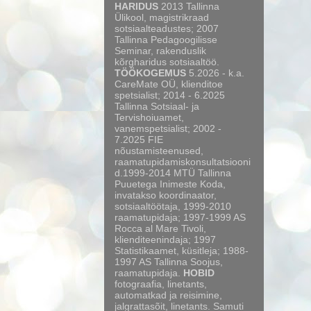
HARIDUS
2013 Tallinna
Ülikool, magistrikraad
sotsiaalteadustes; 2007
Tallinna Pedagoogilisse
Seminar, rakenduslik
kõrgharidus sotsiaaltöö.
TÖÖKOGEMUS
5.2026 - k.a.
CareMate OÜ, klienditoe
spetsialist; 2014 - 6.2025
Tallinna Sotsiaal- ja
Tervishoiuamet,
vanemspetsialist; 2002 -
7.2025 FIE
nõustamisteenused,
raamatupidamiskonsultatsiooni
d.1999-2014 MTÜ Tallinna
Puuetega Inimeste Koda,
invatakso koordinaator,
sotsiaaltöötaja, 1999-2010
raamatupidaja; 1997-1999 AS
Rocca al Mare Tivoli,
klienditeenindaja; 1997
Statistikaamet, küsitleja; 1988-
1997 AS Tallinna Soojus,
raamatupidaja.
HOBID
fotograafia, linetants,
automatkad ja reisimine,
jalgrattasõit, linetants. Samuti