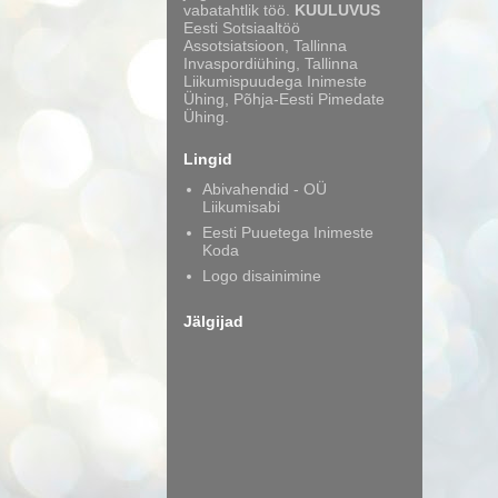
vabatahtlik töö.
KUULUVUS
Eesti Sotsiaaltöö
Assotsiatsioon, Tallinna
Invaspordiühing, Tallinna
Liikumispuudega Inimeste
Ühing, Põhja-Eesti Pimedate
Ühing.
Lingid
Abivahendid - OÜ
Liikumisabi
Eesti Puuetega Inimeste
Koda
Logo disainimine
Jälgijad