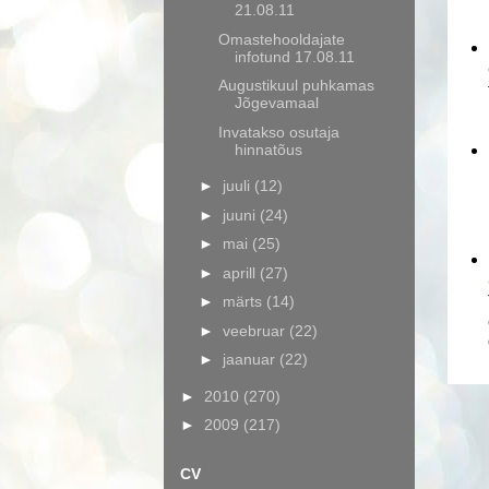
21.08.11
Omastehooldajate
infotund 17.08.11
Augustikuul puhkamas
Jõgevamaal
Invatakso osutaja
hinnatõus
►
juuli
(12)
►
juuni
(24)
►
mai
(25)
►
aprill
(27)
►
märts
(14)
►
veebruar
(22)
►
jaanuar
(22)
►
2010
(270)
►
2009
(217)
CV