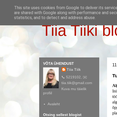
This site uses cookies from Google to deliver its servic
are shared with Google along with performance and secur
statistics, and to detect and address abuse.
Tiia Tiiki b
VÕTA ÜHENDUST
11
Tiia Tiik
Tu
📞 5219102, ✉️
tiia.tiik@gmail.com
Al
Kuva mu täielik
In
profiil
tö
al
Avaleht
õp
pl
Otsing sellest blogist