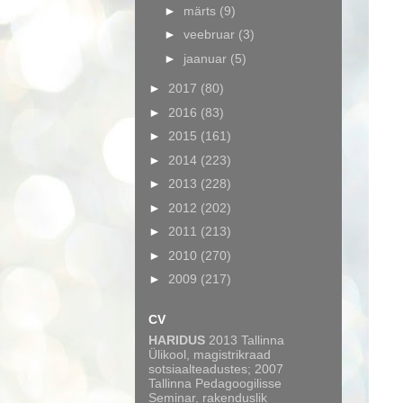
►
märts
(9)
►
veebruar
(3)
►
jaanuar
(5)
►
2017
(80)
►
2016
(83)
►
2015
(161)
►
2014
(223)
►
2013
(228)
►
2012
(202)
►
2011
(213)
►
2010
(270)
►
2009
(217)
CV
HARIDUS
2013 Tallinna
Ülikool, magistrikraad
sotsiaalteadustes; 2007
Tallinna Pedagoogilisse
Seminar, rakenduslik