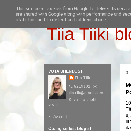
This site uses cookies from Google to deliver its servic
are shared with Google along with performance and secur
statistics, and to detect and address abuse.
Tiia Tiiki b
VÕTA ÜHENDUST
31
Tiia Tiik
Me
📞 5219102, ✉️
P
tiia.tiik@gmail.com
Kuva mu täielik
10
profiil
Tä
uj
Avaleht
li
ik
Otsing sellest blogist