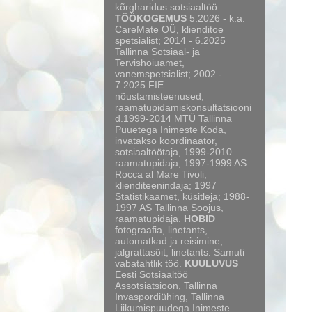
kõrgharidus sotsiaaltöö.
TÖÖKOGEMUS
5.2026 - k.a.
CareMate OÜ, klienditoe
spetsialist; 2014 - 6.2025
Tallinna Sotsiaal- ja
Tervishoiuamet,
vanemspetsialist; 2002 -
7.2025 FIE
nõustamisteenused,
raamatupidamiskonsultatsiooni
d.1999-2014 MTÜ Tallinna
Puuetega Inimeste Koda,
invatakso koordinaator,
sotsiaaltöötaja, 1999-2010
raamatupidaja; 1997-1999 AS
Rocca al Mare Tivoli,
klienditeenindaja; 1997
Statistikaamet, küsitleja; 1988-
1997 AS Tallinna Soojus,
raamatupidaja.
HOBID
fotograafia, linetants,
automatkad ja reisimine,
jalgrattasõit, linetants. Samuti
vabatahtlik töö.
KUULUVUS
Eesti Sotsiaaltöö
Assotsiatsioon, Tallinna
Invaspordiühing, Tallinna
Liikumispuudega Inimeste