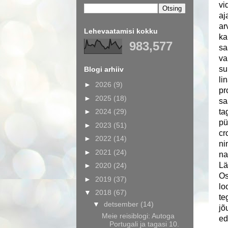
vi
aj
ar
Lehevaatamisi kokku
ka
983,577
sa
va
su
Blogi arhiiv
li
►
2026
(9)
pr
►
2025
(18)
sa
►
2024
(29)
ta
pü
►
2023
(51)
cr
►
2022
(14)
ni
►
2021
(24)
na
Lä
►
2020
(24)
Os
►
2019
(37)
lo
▼
2018
(67)
te
▼
detsember
(14)
jõ
Meie reisiblogi: Autoga
ed
Portugali ja tagasi 10.