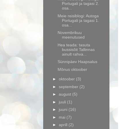
Portugali ja tagasi 2.
osa...
Meie reisiblogi: Autoga
Portugali ja tagasi 1.
osa...
Novembrikuu
meenutused
Hea teada: tasuta
bussisõit Tallinnas
ainult rahva...
Sünnipäev Haapsalus
Mõnus oktoober
►
oktoober
(3)
►
september
(2)
►
august
(5)
►
juuli
(1)
►
juuni
(16)
►
mai
(7)
►
aprill
(2)