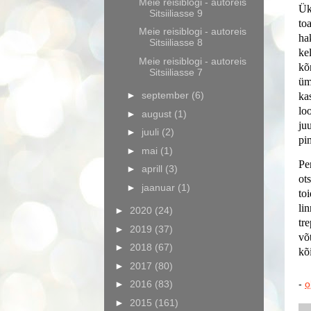
Meie reisiblogi - autoreis
Ük
Sitsiiliasse 9
to
Meie reisiblogi - autoreis
ha
Sitsiiliasse 8
kel
Meie reisiblogi - autoreis
kõ
Sitsiiliasse 7
üm
►
september
(6)
ka
lo
►
august
(1)
ju
►
juuli
(2)
pi
►
mai
(1)
Pe
►
aprill
(3)
ot
►
jaanuar
(1)
to
li
►
2020
(24)
tre
►
2019
(37)
võt
►
2018
(67)
kõ
►
2017
(80)
►
2016
(83)
-
o
►
2015
(161)