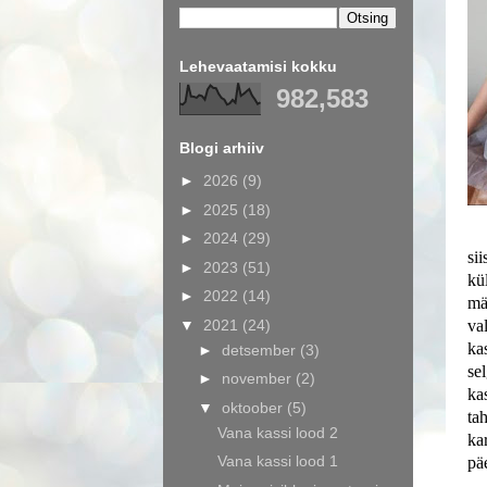
Lehevaatamisi kokku
982,583
Blogi arhiiv
►
2026
(9)
►
2025
(18)
►
2024
(29)
si
►
2023
(51)
kü
►
2022
(14)
mä
▼
2021
(24)
va
ka
►
detsember
(3)
se
►
november
(2)
ka
▼
oktoober
(5)
ta
Vana kassi lood 2
ka
Vana kassi lood 1
pä