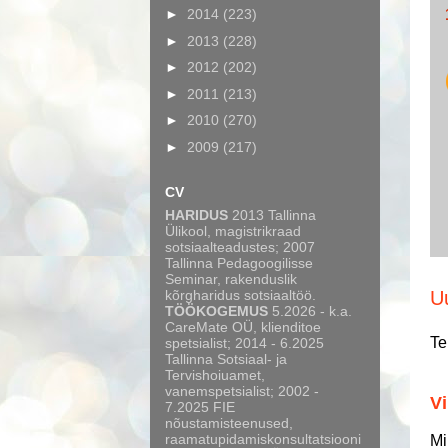
►
2014
(223)
►
2013
(228)
►
2012
(202)
►
2011
(213)
►
2010
(270)
►
2009
(217)
CV
HARIDUS
2013 Tallinna
Ülikool, magistrikraad
sotsiaalteadustes; 2007
Tallinna Pedagoogilisse
Seminar, rakenduslik
kõrgharidus sotsiaaltöö.
U
TÖÖKOGEMUS
5.2026 - k.a.
CareMate OÜ, klienditoe
Te
spetsialist; 2014 - 6.2025
Tallinna Sotsiaal- ja
Tervishoiuamet,
vanemspetsialist; 2002 -
Vi
7.2025 FIE
nõustamisteenused,
raamatupidamiskonsultatsiooni
Mi