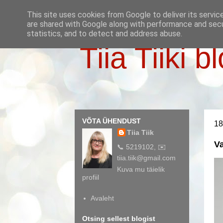
This site uses cookies from Google to deliver its servic
are shared with Google along with performance and secur
statistics, and to detect and address abuse.
Tiia Tiiki b
VÕTA ÜHENDUST
18
Tiia Tiik
Va
📞 5219102, ✉️
tiia.tiik@gmail.com
Kuva mu täielik
profiil
Avaleht
Otsing sellest blogist