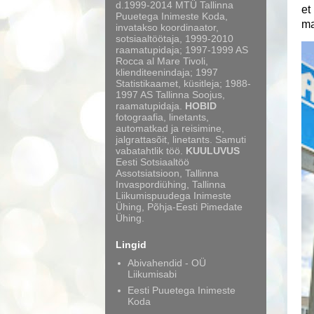
d.1999-2014 MTÜ Tallinna
et
Puuetega Inimeste Koda,
ma
invatakso koordinaator,
sotsiaaltöötaja, 1999-2010
raamatupidaja; 1997-1999 AS
Rocca al Mare Tivoli,
klienditeenindaja; 1997
Statistikaamet, küsitleja; 1988-
1997 AS Tallinna Soojus,
raamatupidaja.
HOBID
fotograafia, linetants,
automatkad ja reisimine,
jalgrattasõit, linetants. Samuti
vabatahtlik töö.
KUULUVUS
Eesti Sotsiaaltöö
Assotsiatsioon, Tallinna
Invaspordiühing, Tallinna
Liikumispuudega Inimeste
Ühing, Põhja-Eesti Pimedate
Ühing.
Lingid
Abivahendid - OÜ
Liikumisabi
Eesti Puuetega Inimeste
Koda