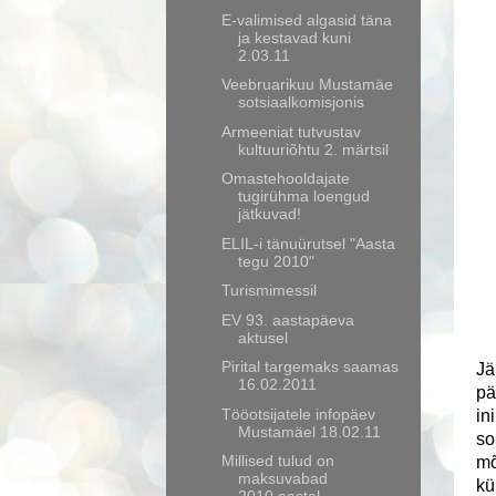
E-valimised algasid täna
ja kestavad kuni
2.03.11
Veebruarikuu Mustamäe
sotsiaalkomisjonis
Armeeniat tutvustav
kultuuriõhtu 2. märtsil
Omastehooldajate
tugirühma loengud
jätkuvad!
ELIL-i tänuürutsel "Aasta
tegu 2010"
Turismimessil
EV 93. aastapäeva
aktusel
Pirital targemaks saamas
Jä
16.02.2011
pä
Tööotsijatele infopäev
in
Mustamäel 18.02.11
so
Millised tulud on
mõ
maksuvabad
kü