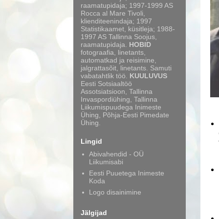
raamatupidaja; 1997-1999 AS
Rocca al Mare Tivoli,
klienditeenindaja; 1997
Statistikaamet, küsitleja; 1988-
1997 AS Tallinna Soojus,
raamatupidaja.
HOBID
fotograafia, linetants,
automatkad ja reisimine,
jalgrattasõit, linetants. Samuti
vabatahtlik töö.
KUULUVUS
Eesti Sotsiaaltöö
Assotsiatsioon, Tallinna
Invaspordiühing, Tallinna
Liikumispuudega Inimeste
Ühing, Põhja-Eesti Pimedate
Ühing.
Lingid
Abivahendid - OÜ
Liikumisabi
Eesti Puuetega Inimeste
Koda
Logo disainimine
Jälgijad