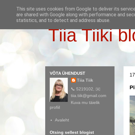
This site uses cookies from Google to deliver its servic
are shared with Google along with performance and secur
statistics, and to detect and address abuse.
Tiia Tiiki b
VÕTA ÜHENDUST
17
Tiia Tiik
Pi
📞 5219102, ✉️
tiia.tiik@gmail.com
Kuva mu täielik
profiil
Avaleht
Otsing sellest blogist