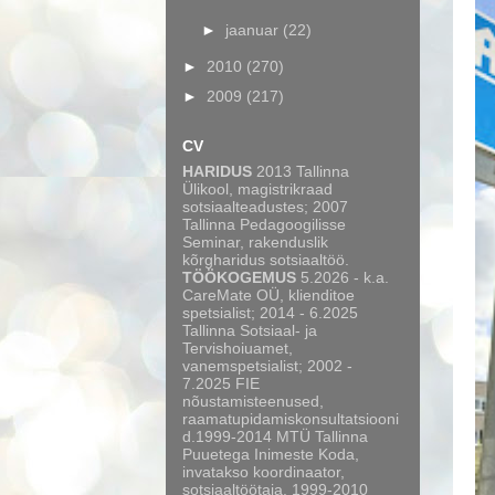
►
jaanuar
(22)
►
2010
(270)
►
2009
(217)
CV
HARIDUS
2013 Tallinna
Ülikool, magistrikraad
sotsiaalteadustes; 2007
Tallinna Pedagoogilisse
Seminar, rakenduslik
kõrgharidus sotsiaaltöö.
TÖÖKOGEMUS
5.2026 - k.a.
CareMate OÜ, klienditoe
spetsialist; 2014 - 6.2025
Tallinna Sotsiaal- ja
Tervishoiuamet,
vanemspetsialist; 2002 -
7.2025 FIE
nõustamisteenused,
raamatupidamiskonsultatsiooni
d.1999-2014 MTÜ Tallinna
Puuetega Inimeste Koda,
invatakso koordinaator,
sotsiaaltöötaja, 1999-2010