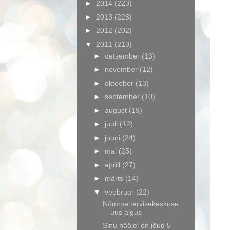
►
2014
(223)
►
2013
(228)
►
2012
(202)
▼
2011
(213)
►
detsember
(13)
►
november
(12)
►
oktoober
(13)
►
september
(10)
►
august
(19)
►
juuli
(12)
►
juuni
(24)
►
mai
(25)
►
aprill
(27)
►
märts
(14)
▼
veebruar
(22)
Nõmme tervisekeskuse
uus algus
Sinu häälel on jõud 5