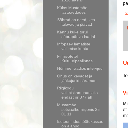
2010.aastal
pa
Külas Mustamäe
lasteaedades
-
v
Sõbrad on need, kes
tulevad ja jäävad
Kännu kuke turul
sõbrapäeva laadal
Infopäev lamatiste
vältimise kohta
Filmivõtetel
Kultuuripealinnas
U
Nõmme raadios intervjuul
Te
Õhus on kevadet ja
jääkujusid säramas
Riigikogu
Vi
valimiskampaaniaks
endast nr 377 all
Mi
Mustamäe
sotsiaalkomisjonis 25
et
01 11
ma
Iseteenindus töötukassas
on alanud