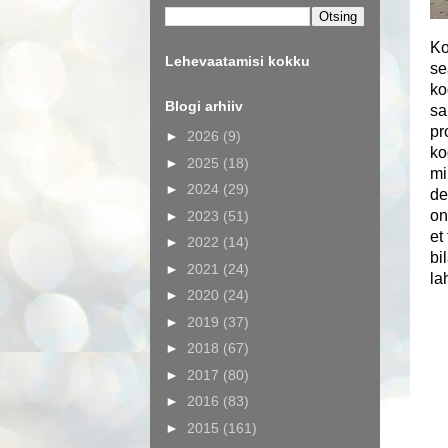
Ko
Lehevaatamisi kokku
se
ko
Blogi arhiiv
sa
pr
►
2026
(9)
ko
►
2025
(18)
mi
►
2024
(29)
de
on
►
2023
(51)
et
►
2022
(14)
bi
►
2021
(24)
la
►
2020
(24)
►
2019
(37)
►
2018
(67)
►
2017
(80)
►
2016
(83)
►
2015
(161)