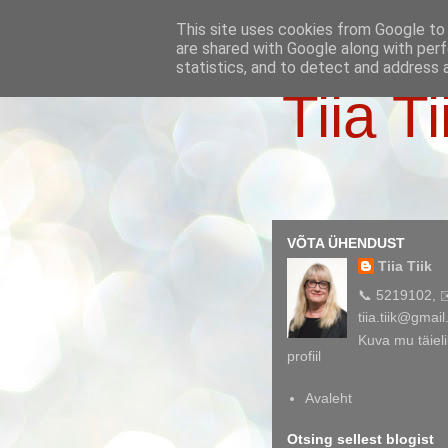
This site uses cookies from Google to d
are shared with Google along with perf
statistics, and to detect and address 
Tiia Ti
VÕTA ÜHENDUST
Tiia Tiik
📞 5219102, 
tiia.tiik@gmai
Kuva mu täieli
profiil
Avaleht
Otsing sellest blogist