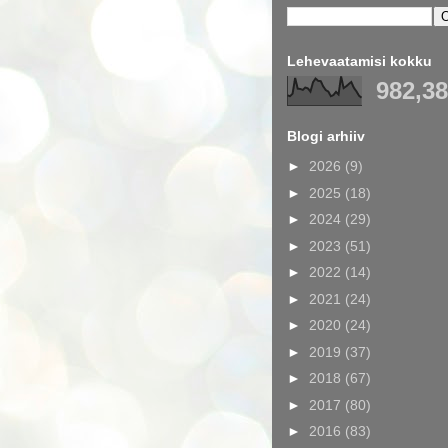
Lehevaatamisi kokku
982,3
Blogi arhiiv
►
2026
(9)
►
2025
(18)
►
2024
(29)
►
2023
(51)
►
2022
(14)
►
2021
(24)
►
2020
(24)
►
2019
(37)
►
2018
(67)
►
2017
(80)
►
2016
(83)