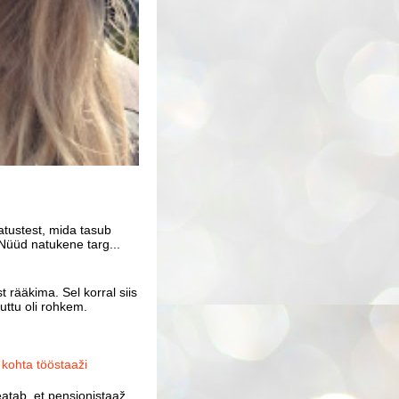
atustest, mida tasub
Nüüd natukene targ...
 rääkima. Sel korral siis
uttu oli rohkem.
ohta tööstaaži
atab, et pensionistaaž