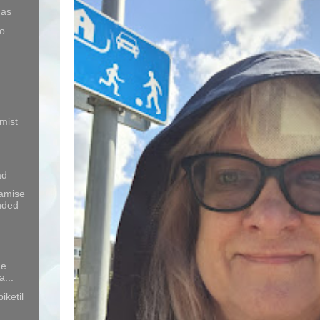
mas
io
mist
ad
amise
nded
ge
a...
iketil