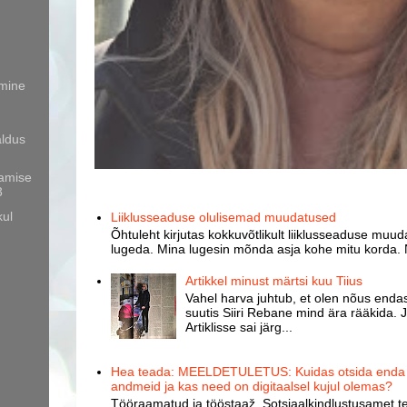
mine
aldus
amise
3
kul
Liiklusseaduse olulisemad muudatused
Õhtuleht kirjutas kokkuvõtlikult liiklusseaduse muud
lugeda. Mina lugesin mõnda asja kohe mitu korda. 
Artikkel minust märtsi kuu Tiius
Vahel harva juhtub, et olen nõus endast
suutis Siiri Rebane mind ära rääkida. J
Artiklisse sai järg...
Hea teada: MEELDETULETUS: Kuidas otsida enda k
andmeid ja kas need on digitaalsel kujul olemas?
Tööraamatud ja tööstaaž. Sotsiaalkindlustusamet te