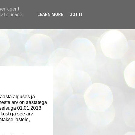
user-agent
erate usage
LEARN MORE
GOT IT
aasta alguses ja
este arv on aastatega
 seisuga 01.01.2013
kust) ja see arv
takse lastele,