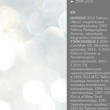
►
2009
(217)
CV
HARIDUS
2013 Tallinna
Ülikool, magistrikraad
sotsiaalteadustes; 2007
Tallinna Pedagoogilisse
Seminar, rakenduslik
kõrgharidus sotsiaaltöö.
TÖÖKOGEMUS
5.2026 -
CareMate OÜ, klienditoe
spetsialist; 2014 - 6.2025
Tallinna Sotsiaal- ja
Tervishoiuamet,
vanemspetsialist; 2002 -
7.2025 FIE
nõustamisteenused,
raamatupidamiskonsultat
d.1999-2014 MTÜ Tallinn
Puuetega Inimeste Koda,
invatakso koordinaator,
sotsiaaltöötaja, 1999-20
raamatupidaja; 1997-199
Rocca al Mare Tivoli,
klienditeenindaja; 1997
Statistikaamet, küsitleja;
1997 AS Tallinna Soojus,