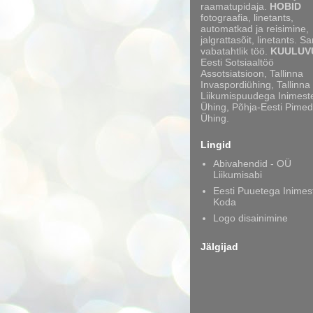
raamatupidaja.
HOBID
fotograafia, linetants,
automatkad ja reisimine,
jalgrattasõit, linetants. S
vabatahtlik töö.
KUULUV
Eesti Sotsiaaltöö
Assotsiatsioon, Tallinna
Invaspordiühing, Tallinna
Liikumispuudega Inimest
Ühing, Põhja-Eesti Pimed
Ühing.
Lingid
Abivahendid - OÜ
Liikumisabi
Eesti Puuetega Inimes
Koda
Logo disainimine
Jälgijad