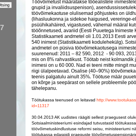
Töövõimetust määratakse tööealistele inimestel
grupid ja invaliidsuspenison), asendussissetule
töövõimekaotuse olulisemad põhjusteks on
üldh
(lihasluukonna ja sidekoe haigused, vereringe-
psüühikahäired, vigastused, vähemal määral ku
87
tööõnnetused, avariid (
Eesti Puuetega Inimeste 
Statistikaameti andmetel oli 1.01.2013
Eesti
arve
540 inimest (
Statistikaameti kodulehekülg
). S
ots
andmetel on püsiva töövõimekaotusega inimeste
suurenenud: 2011 – 82 590, 2012
- 90 093, 201
mis on 8% rahvastikust. Töötab neist kolmandik j
inimesi on u 60 000.
Nad ei teeni mitte mingit muu
riigi ülalpeetavad. Osalise (40–90%) töövõimek
teenis palgatulu ainult 35%.
Töötuse määr p
uuet
on kõrge ja seepärast on sellele probleemile pöö
tähelepanu.
Töötukassa teenused on leitavad
http://www.tootukas
id=11317
30.04.2013 AK uudistes räägiti sellest praegusest oluk
Sotsiaalministeeriumi esindajad tutvustasid töötukass
töövõimetuskindlustuse reformi seisu, ministeeriumi 
töötukassa edaspidi praeguste töövõimetuspensionärid