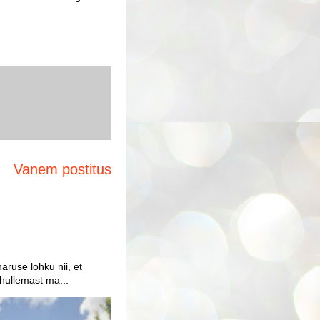
Vanem postitus
aruse lohku nii, et
 hullemast ma...