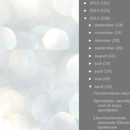
►
2015
(161)
►
2014
(223)
▼
2013
(228)
►
detsember
(19)
►
november
(14)
►
oktoober
(28)
►
september
(26)
►
august
(11)
►
juuli
(14)
►
juuni
(16)
►
mai
(20)
▼
aprill
(19)
Töövõimetuse refor
Spordipäev, spordip
meil oli kojas
spordipäev
Liikumisvõimetule
inimesele IDkaard
taotlemine