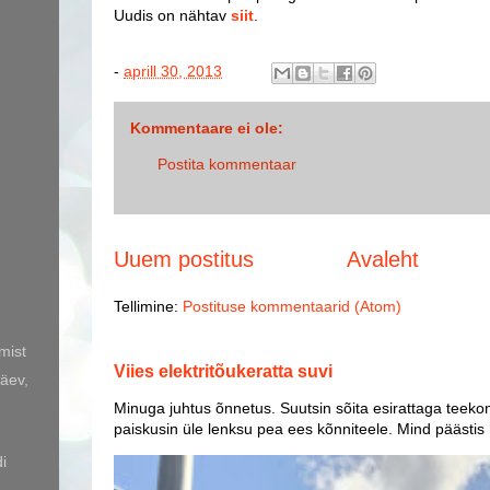
Uudis on nähtav
siit
.
-
aprill 30, 2013
Kommentaare ei ole:
Postita kommentaar
Uuem postitus
Avaleht
Tellimine:
Postituse kommentaarid (Atom)
mist
Viies elektritõukeratta suvi
äev,
Minuga juhtus õnnetus. Suutsin sõita esirattaga teekon
paiskusin üle lenksu pea ees kõnniteele. Mind päästis
i