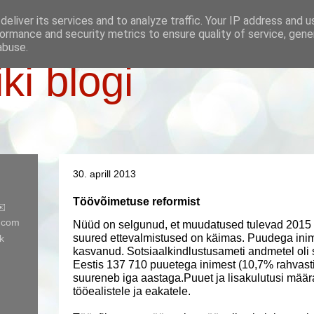
eliver its services and to analyze traffic. Your IP address and 
ormance and security metrics to ensure quality of service, gen
abuse.
iki blogi
30. aprill 2013
Töövõimetuse reformist
✉️
l.com
Nüüd on selgunud, et muudatused tulevad 2015 
suured ettevalmistused on käimas. Puudega inim
k
kasvanud.
Sotsiaalkindlustusameti andmetel oli
Eestis 137 710 puuetega inimest (10,7% rahvasti
suureneb iga aastaga.Puuet ja lisakulutusi määra
tööealistele ja eakatele.