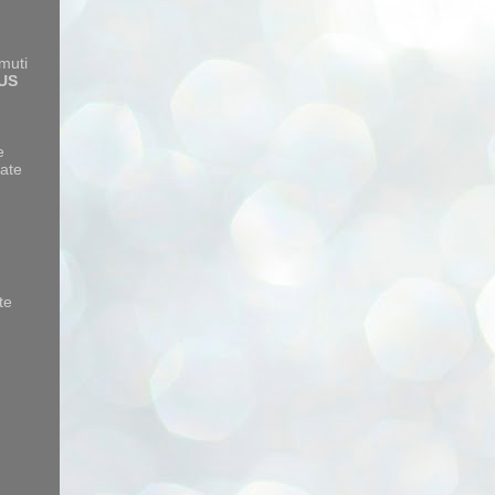
amuti
US
e
ate
te