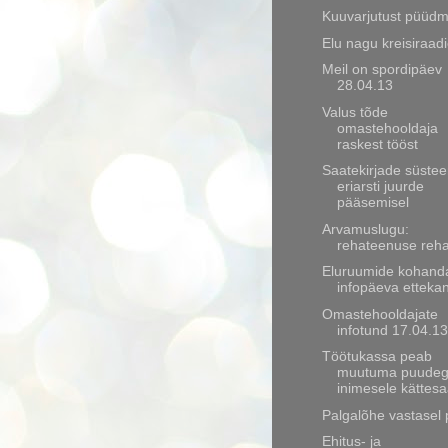
Kuuvarjutust püüd
Elu nagu kreisiraad
Meil on spordipäev
28.04.13
Valus tõde
omastehooldaja
raskest tööst
Saatekirjade süstee
eriarsti juurde
pääsemisel
Arvamuslugu:
rehateenuse reh
Eluruumide kohand
infopäeva etteka
Omastehooldajate
infotund 17.04.13
Töötukassa peab
muutuma puude
inimesele kättesa
Palgalõhe vastasel p
Ehitus- ja