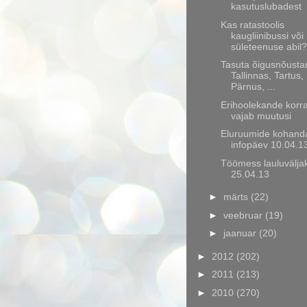
kasutuslubadest
Kas ratastoolis
kaugliinibussi või
sületeenuse abil?
Tasuta õigusnõusta
Tallinnas, Tartus,
Pärnus, ...
Erihoolekande korr
vajab muutusi
Eluruumide kohand
infopäev 10.04.1
Töömess lauluvälja
25.04.13
►
märts
(22)
►
veebruar
(19)
►
jaanuar
(20)
►
2012
(202)
►
2011
(213)
►
2010
(270)