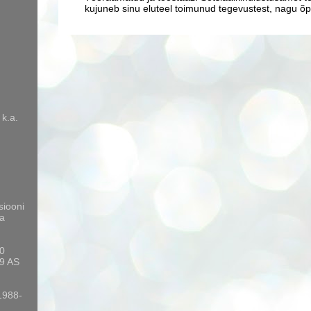
kujuneb sinu eluteel toimunud tegevustest, nagu õpp
 k.a.
siooni
a
10
9 AS
 1988-