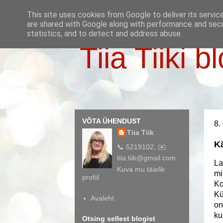
This site uses cookies from Google to deliver its servic
are shared with Google along with performance and secur
statistics, and to detect and address abuse.
Tiia Tiiki b
VÕTA ÜHENDUST
8.
Tiia Tiik
K
📞 5219102, ✉️
tiia.tiik@gmail.com
La
Kuva mu täielik
mi
profiil
Ko
Kü
Avaleht
on
ku
Otsing sellest blogist