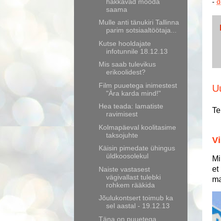
hakkavad mööda
-
d
saama
Mulle anti tänukiri Tallinna
parim sotsiaaltöötaja...
Kutse hooldajate
infotunnile 18.12.13
Mis saab tulevikus
erikoolidest?
Film puuetega inimestest
U
"Ära karda mind!"
Hea teada: lamatiste
Te
ravimisest
Kolmapäeval koolitasime
taksojuhte
Vi
Käisin pimedate ühingus
üldkoosolekul
Mi
et
Naiste vastasest
vägivallast tulebki
ma
rohkem rääkida
Jõulukontsert toimub ka
sel aastal - 19.12.13
Täna on puuetega