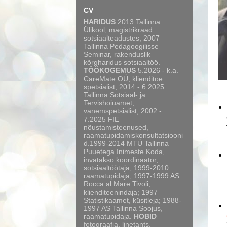
CV
HARIDUS
2013 Tallinna
Ülikool, magistrikraad
sotsiaalteadustes; 2007
Tallinna Pedagoogilisse
Seminar, rakenduslik
kõrgharidus sotsiaaltöö.
TÖÖKOGEMUS
5.2026 - k.a.
CareMate OÜ, klienditoe
spetsialist; 2014 - 6.2025
Tallinna Sotsiaal- ja
Tervishoiuamet,
vanemspetsialist; 2002 -
7.2025 FIE
nõustamisteenused,
raamatupidamiskonsultatsiooni
d.1999-2014 MTÜ Tallinna
Puuetega Inimeste Koda,
invatakso koordinaator,
sotsiaaltöötaja, 1999-2010
raamatupidaja; 1997-1999 AS
Rocca al Mare Tivoli,
klienditeenindaja; 1997
Statistikaamet, küsitleja; 1988-
1997 AS Tallinna Soojus,
raamatupidaja.
HOBID
fotograafia, linetants,