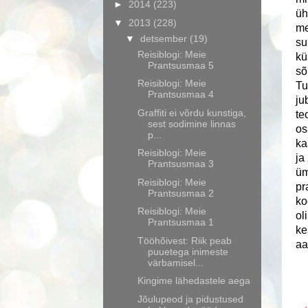
►
2014
(223)
üh
▼
2013
(228)
me
▼
detsember
(19)
su
Reisiblogi: Meie
kü
Prantsusmaa 5
sõ
Reisiblogi: Meie
Tu
Prantsusmaa 4
ju
Graffiti ei võrdu kunstiga,
te
sest sodimine linnas
os
p...
ka
Reisiblogi: Meie
ja
Prantsusmaa 3
üm
Reisiblogi: Meie
pr
Prantsusmaa 2
ko
Reisiblogi: Meie
ol
Prantsusmaa 1
ke
Tööhõivest: Riik peab
aa
puuetega inimeste
värbamisel...
Kingime lähedastele aega
Jõulupeod ja pidustused