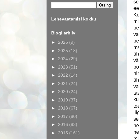
se
ee
Ko
Lehevaatamisi kokku
mi
pe
Blogi arhiiv
va
pe
►
2026
(9)
ma
►
2025
(18)
üh
►
2024
(29)
vä
po
►
2023
(51)
ni
►
2022
(14)
üh
►
2021
(24)
va
►
2020
(24)
ta
ku
►
2019
(37)
to
►
2018
(67)
li
►
2017
(80)
se
►
2016
(83)
ne
ne
►
2015
(161)
mi