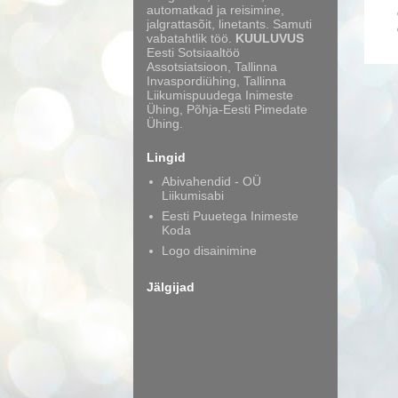
automatkad ja reisimine,
jalgrattasõit, linetants. Samuti
vabatahtlik töö.
KUULUVUS
Eesti Sotsiaaltöö
Assotsiatsioon, Tallinna
Invaspordiühing, Tallinna
Liikumispuudega Inimeste
Ühing, Põhja-Eesti Pimedate
Ühing.
Lingid
Abivahendid - OÜ
Liikumisabi
Eesti Puuetega Inimeste
Koda
Logo disainimine
Jälgijad