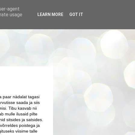
user-agent
erate usage
LEARN MORE
GOT IT
a paar nädalat tagasi
rvutisse saada ja siis
isi. Tibu kasvab nii
ab mulle ilusaid pilte
id sitsides ja satsides.
 võrreldes poistega ja
ituseks viisime talle