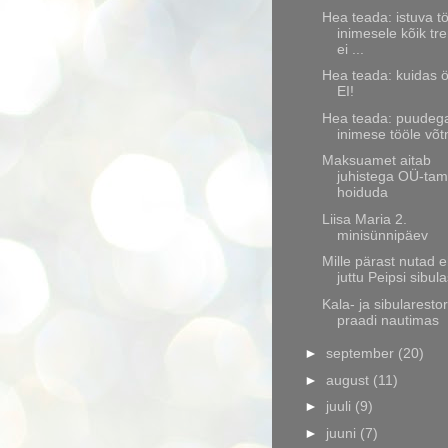
Hea teada: istuva t
inimesele kõik tr
ei ...
Hea teada: kuidas 
EI!
Hea teada: puudeg
inimese tööle võt
Maksuamet aitab
juhistega OÜ-tam
hoiduda
Liisa Maria 2.
minisünnipäev
Mille pärast nutad 
juttu Peipsi sibula
Kala- ja sibularesto
praadi nautimas
►
september
(20)
►
august
(11)
►
juuli
(9)
►
juuni
(7)