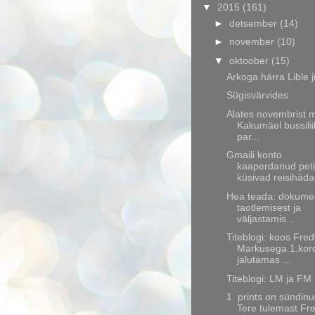
▼
2015
(161)
►
detsember
(14)
►
november
(10)
▼
oktoober
(15)
Arkoga härra Lible 
Sügisvärvides
Alates novembrist 
Kakumäel bussilii
par...
Gmaili konto
kaaperdanud pet
küsivad reisihäda.
Hea teada: dokume
taotlemisest ja
väljastamis...
Titeblogi: koos Fred
Markusega 1.kor
jalutamas ...
Titeblogi: LM ja FM
1. prints on sündinu
Tere tulemast Fr