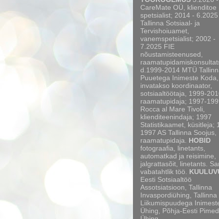
CareMate OÜ, klienditoe
spetsialist; 2014 - 6.2025
Tallinna Sotsiaal- ja
Tervishoiuamet,
vanemspetsialist; 2002 -
7.2025 FIE
nõustamisteenused,
raamatupidamiskonsultat
d.1999-2014 MTÜ Tallinn
Puuetega Inimeste Koda,
invatakso koordinaator,
sotsiaaltöötaja, 1999-20
raamatupidaja; 1997-199
Rocca al Mare Tivoli,
klienditeenindaja; 1997
Statistikaamet, küsitleja;
1997 AS Tallinna Soojus,
raamatupidaja.
HOBID
fotograafia, linetants,
automatkad ja reisimine,
jalgrattasõit, linetants. S
vabatahtlik töö.
KUULUV
Eesti Sotsiaaltöö
Assotsiatsioon, Tallinna
Invaspordiühing, Tallinna
Liikumispuudega Inimest
Ühing, Põhja-Eesti Pimed
Ühing.