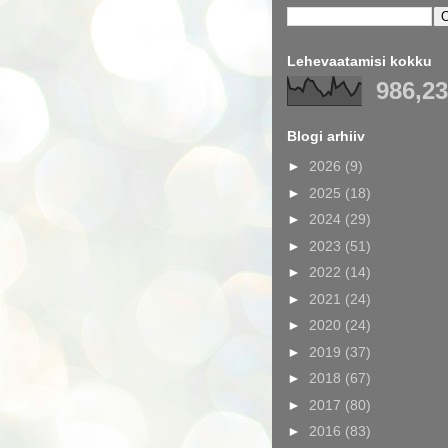
Lehevaatamisi kokku
986,2
Blogi arhiiv
►
2026
(9)
►
2025
(18)
►
2024
(29)
►
2023
(51)
►
2022
(14)
►
2021
(24)
►
2020
(24)
►
2019
(37)
►
2018
(67)
►
2017
(80)
►
2016
(83)