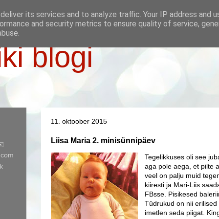
eliver its services and to analyze traffic. Your IP address and 
ormance and security metrics to ensure quality of service, gen
abuse.
iki blogi
11. oktoober 2015
Liisa Maria 2. minisünnipäev
✉️
l.com
Tegelikkuses oli see jub
k
aga pole aega, et pilte a
veel on palju muid tegem
kiiresti ja Mari-Liis saad
FBsse. Pisikesed baleriin
Tüdrukud on nii erilised
imetlen seda piigat. King