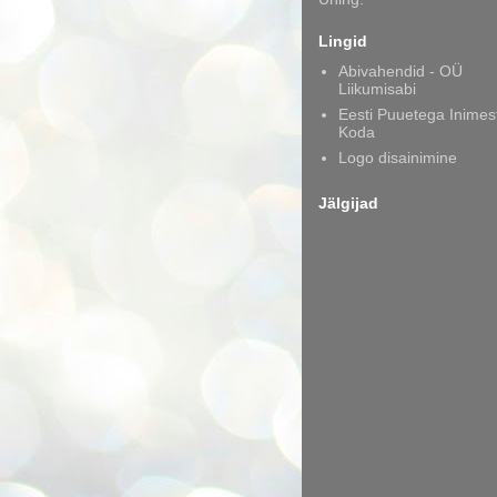
Lingid
Abivahendid - OÜ
Liikumisabi
Eesti Puuetega Inimes
Koda
Logo disainimine
Jälgijad