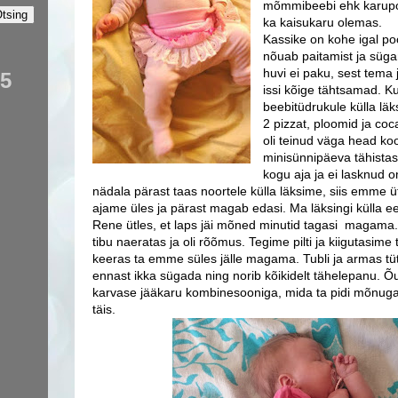
mõmmibeebi ehk karupoe
ka kaisukaru olemas.
Kassike on kohe igal poo
nõuab paitamist ja sügam
huvi ei paku, sest tem
35
issi kõige tähtsamad. K
beebitüdrukule külla läk
2 pizzat, ploomid ja coc
oli teinud väga head koo
minisünnipäeva tähistas
kogu aja ja ei lasknud 
nädala pärast taas noortele külla läksime, siis emme üt
ajame üles ja pärast magab edasi. Ma läksingi külla e
Rene ütles, et laps jäi mõned minutid tagasi magama.
tibu naeratas ja oli rõõmus. Tegime pilti ja kiigutasime
keeras ta emme süles jälle magama. Tubli ja armas tüt
ennast ikka sügada ning norib kõikidelt tähelepanu. Õu
karvase jääkaru kombinesooniga, mida ta pidi mõnug
täis.