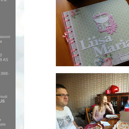
siooni
a
10
9 AS
 1988-
amuti
US
e
ate