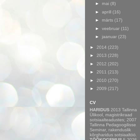
►
mai
(8)
►
aprill
(16)
►
märts
(17)
►
veebruar
(11)
►
jaanuar
(23)
►
2014
(223)
►
2013
(228)
►
2012
(202)
►
2011
(213)
►
2010
(270)
►
2009
(217)
CV
HARIDUS
2013 Tallinna
Ülikool, magistrikraad
sotsiaalteadustes; 2007
Tallinna Pedagoogilisse
Seminar, rakenduslik
kõrgharidus sotsiaaltöö.
TÖÖKOGEMUS
5.2026 -