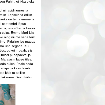
g Puhhi, et ikka oleks
l ninapidi juures ja
ist. Lapsele ta erilist
a jaoks on tema emme ja
ui septembri lõpus
sime, siis võtsime kaasa
a colat. Emme Mari-Liis
ki ning nii me seda teist
ime. Piduline ise magas
oma und segada. Kui
les, et kui magab, siis
elmisel pühapäeval ja
 Ma ajasin lapse üles,
 teda süles. Peale seda
arlaps ja kass laseb
es käib ta sellise
a lakkuma. Saab kõhu