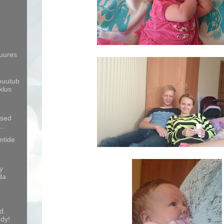
juures
muutub
klus
ised
..
ntide
y
da
d.
edy!