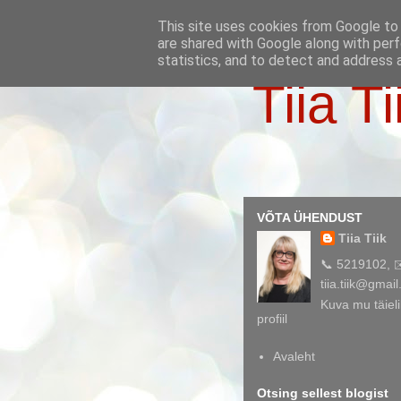
This site uses cookies from Google to d
are shared with Google along with perf
statistics, and to detect and address 
Tiia Ti
VÕTA ÜHENDUST
Tiia Tiik
📞 5219102, 
tiia.tiik@gmai
Kuva mu täieli
profiil
Avaleht
Otsing sellest blogist