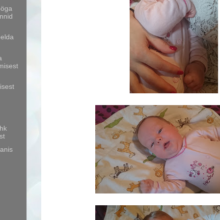
ööga
ennid
öelda
a
misest
isest
ehk
st
ranis