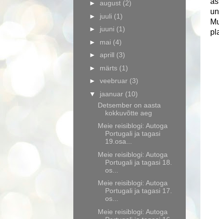
as
►
august
(2)
un
►
juuli
(1)
Mu
►
juuni
(1)
pl
►
mai
(4)
►
aprill
(3)
►
märts
(1)
►
veebruar
(3)
▼
jaanuar
(10)
Detsember on aasta
kokkuvõtte aeg
Meie reisiblogi: Autoga
Portugali ja tagasi
19.osa...
Meie reisiblogi: Autoga
Portugali ja tagasi 18.
os...
Meie reisiblogi: Autoga
Portugali ja tagasi 17.
os...
Meie reisiblogi: Autoga