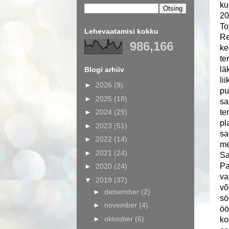
ku
20
To
Lehevaatamisi kokku
Re
986,166
ke
te
lä
Blogi arhiiv
li
►
2026
(9)
pu
►
2025
(18)
sa
►
2024
(29)
te
pl
►
2023
(51)
sa
►
2022
(14)
me
►
2021
(24)
Sa
Pa
►
2020
(24)
va
▼
2019
(37)
võ
►
detsember
(2)
sö
►
november
(4)
öö
►
oktoober
(6)
ko