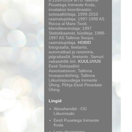
d.1999-2014 MTÜ Tallinna
Puuetega Inimeste Koda,
invatakso koordinaator,
sotsiaaltöötaja, 1999-2010
raamatupidaja; 1997-1999 AS
Rocca al Mare Tivoli,
klienditeenindaja; 1997
Statistikaamet, küsitleja; 1988-
1997 AS Tallinna Soojus,
raamatupidaja.
HOBID
fotograafia, linetants,
automatkad ja reisimine,
jalgrattasõit, linetants. Samuti
vabatahtlik töö.
KUULUVUS
Eesti Sotsiaaltöö
Assotsiatsioon, Tallinna
Invaspordiühing, Tallinna
Liikumispuudega Inimeste
Ühing, Põhja-Eesti Pimedate
Ühing.
Lingid
Abivahendid - OÜ
Liikumisabi
Eesti Puuetega Inimeste
Koda
Logo disainimine