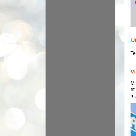
U
Te
Vi
Mi
et
ma