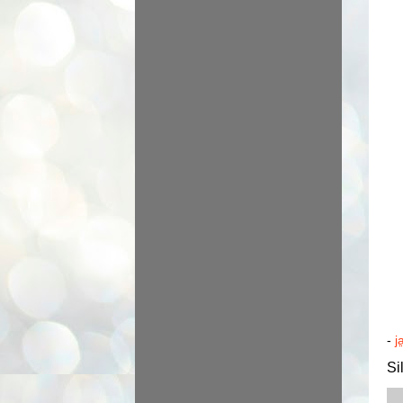
-
j
Si