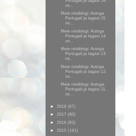
Portugali ja tagasi 16.
os...
Meie reisiblogi: Autoga
Portugali ja tagasi 15.
os...
Meie reisiblogi: Autoga
Portugali ja tagasi 14.
os...
Meie reisiblogi: Autoga
Portugali ja tagasi 13.
os...
Meie reisiblogi: Autoga
Portugali ja tagasi 12.
os...
Meie reisiblogi: Autoga
Portugali ja tagasi 11.
os...
►
2018
(67)
►
2017
(80)
►
2016
(83)
►
2015
(161)