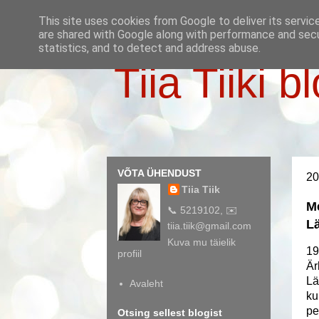
This site uses cookies from Google to deliver its servic
are shared with Google along with performance and secur
statistics, and to detect and address abuse.
Tiia Tiiki b
VÕTA ÜHENDUST
20
Tiia Tiik
Me
📞 5219102, ✉️
Lä
tiia.tiik@gmail.com
Kuva mu täielik
19
profiil
Är
Lä
Avaleht
ku
pe
Otsing sellest blogist