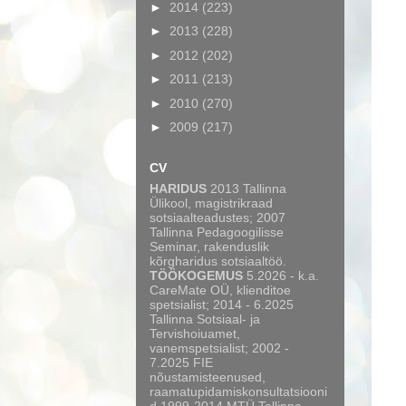
►
2014
(223)
►
2013
(228)
►
2012
(202)
►
2011
(213)
►
2010
(270)
►
2009
(217)
CV
HARIDUS
2013 Tallinna
Ülikool, magistrikraad
sotsiaalteadustes; 2007
Tallinna Pedagoogilisse
Seminar, rakenduslik
kõrgharidus sotsiaaltöö.
TÖÖKOGEMUS
5.2026 - k.a.
CareMate OÜ, klienditoe
spetsialist; 2014 - 6.2025
Tallinna Sotsiaal- ja
Tervishoiuamet,
vanemspetsialist; 2002 -
7.2025 FIE
nõustamisteenused,
raamatupidamiskonsultatsiooni