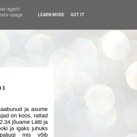
user-agent
erate usage
LEARN MORE
GOT IT
i 1
saabunud ja asume
sjad on koos, rattad
2.34 jõuame Lätti ja
oki ja igaks juhuks
paljugi mis võib