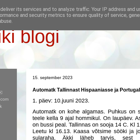
eliver its services and to analyze traffic. Your IP address and 
ormance and security metrics to ensure quality of service, gen
abuse.
iki blogi
15. september 2023
Automatk Tallinnast Hispaaniasse ja Portugal
✉️
l.com
1. päev: 10.juuni 2023.
k
Automatk on kohe algamas. Puhkus on 
teele kella 9 ajal hommikul. On laupäev. A
on bussi peal. Tallinnas on sooja 14 C. Kl 1
Leetu kl 16.13. Kaasa võtsime sööki ja jo
sularaha. Äkki läheb tarvis, sest 