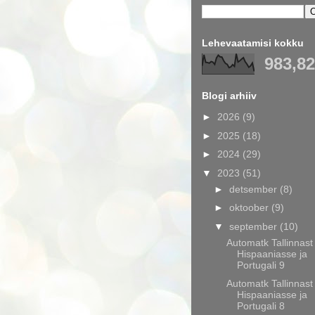
Lehevaatamisi kokku
983,8
Blogi arhiiv
►
2026
(9)
►
2025
(18)
►
2024
(29)
▼
2023
(51)
►
detsember
(8)
►
oktoober
(9)
▼
september
(10)
Automatk Tallinnast
Hispaaniasse ja
Portugali 9
Automatk Tallinnast
Hispaaniasse ja
Portugali 8