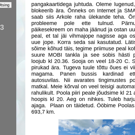
pangakaartidega juhtuda. Oleme lugenud,
blokeerib ära. Õnneks on Internet ja SM
saab siis Arkole raha ülekande teha. Õn
probleeme pole ette tulnud. Pärnu
23
päikesekreem on maha jäänud ja ostan uu
peal, et tal jäi vihmajope nagisse aga os
uue jope. Korra seda sai kasutatud. Läti
sõime kõhud täis, tegime priimuse peal ko
suure MOBI tankla ja see sobis hästi 
loojub kl 20.36. Sooja on veel 18-20 C.
pirukad ära. Tugeva tuule tõttu õues ei vii
magama. Panen bussis kardinad et
autosuvilas. Nii avarates tingimustes 
matkal. Meie kõrval on veel teisigi autom
rahulikult. Poola piiri peale jõudsime kl 21
hoopis kl 20. Aeg on nihkes. Tuleb harj
ajaga. Plaan on täidetud. Ööbime Poolas.
693,7 km.