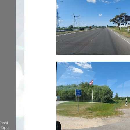
Kassi
 lõpp.