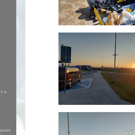
 k.a.
siooni