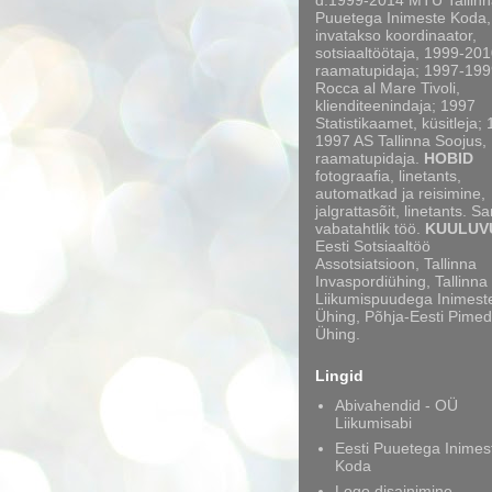
d.1999-2014 MTÜ Tallinn
Puuetega Inimeste Koda,
invatakso koordinaator,
sotsiaaltöötaja, 1999-20
raamatupidaja; 1997-199
Rocca al Mare Tivoli,
klienditeenindaja; 1997
Statistikaamet, küsitleja;
1997 AS Tallinna Soojus,
raamatupidaja.
HOBID
fotograafia, linetants,
automatkad ja reisimine,
jalgrattasõit, linetants. S
vabatahtlik töö.
KUULUV
Eesti Sotsiaaltöö
Assotsiatsioon, Tallinna
Invaspordiühing, Tallinna
Liikumispuudega Inimest
Ühing, Põhja-Eesti Pimed
Ühing.
Lingid
Abivahendid - OÜ
Liikumisabi
Eesti Puuetega Inimes
Koda
Logo disainimine