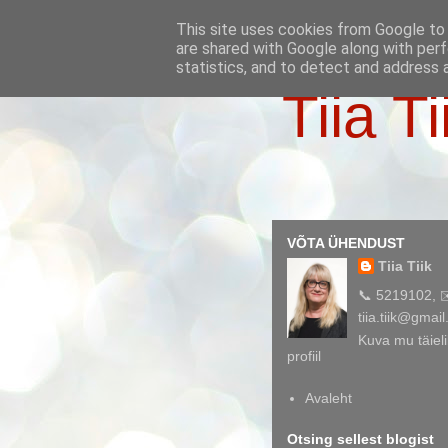
This site uses cookies from Google to d
are shared with Google along with perf
statistics, and to detect and address 
Tiia Ti
VÕTA ÜHENDUST
Tiia Tiik
📞 5219102, 
tiia.tiik@gmai
Kuva mu täieli
profiil
Avaleht
Otsing sellest blogist