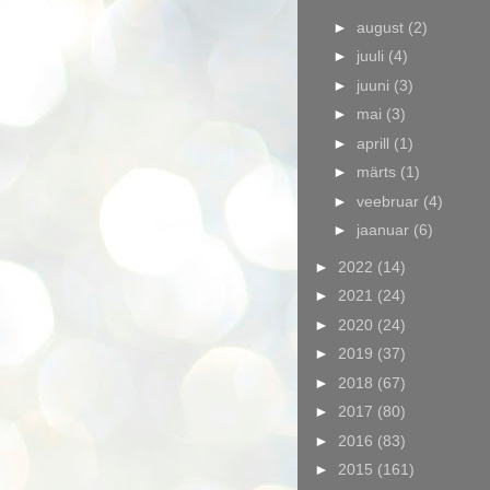
►
august
(2)
►
juuli
(4)
►
juuni
(3)
►
mai
(3)
►
aprill
(1)
►
märts
(1)
►
veebruar
(4)
►
jaanuar
(6)
►
2022
(14)
►
2021
(24)
►
2020
(24)
►
2019
(37)
►
2018
(67)
►
2017
(80)
►
2016
(83)
►
2015
(161)