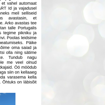
 et vahel automaat
ART Id ja vajadusel
neks meil selliseid
s avastasin, et
e. Arko avastas tee
tan talle Portugalis
s tegime pikniku ja
hvi. Poolas leidsime
peatumiseks. Päike
 Sõime oma saiad ja
tsi olla ning sätime
te. Tundub nagu
pole me veel olnud
atkajaid. Öö möödub
 aga siin on kellaaeg
uda varasema kella
 Õhtuks on läbisõit