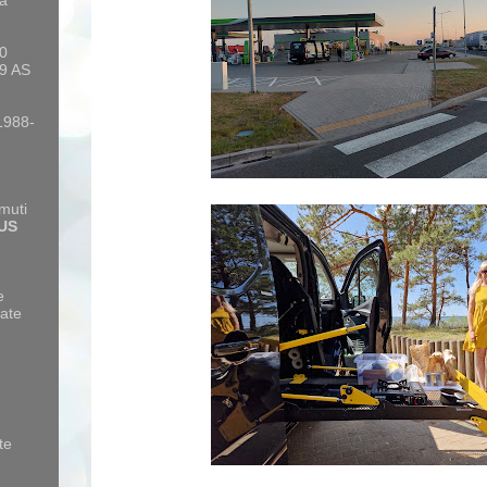
a
10
9 AS
 1988-
amuti
US
e
ate
te