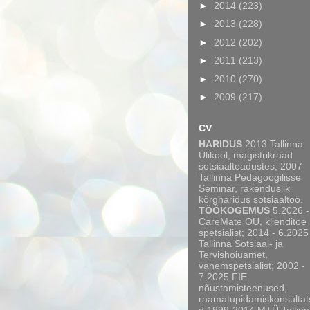
►
2014
(223)
►
2013
(228)
►
2012
(202)
►
2011
(213)
►
2010
(270)
►
2009
(217)
CV
HARIDUS
2013 Tallinna
Ülikool, magistrikraad
sotsiaalteadustes; 2007
Tallinna Pedagoogilisse
Seminar, rakenduslik
kõrgharidus sotsiaaltöö.
TÖÖKOGEMUS
5.2026 -
CareMate OÜ, klienditoe
spetsialist; 2014 - 6.2025
Tallinna Sotsiaal- ja
Tervishoiuamet,
vanemspetsialist; 2002 -
7.2025 FIE
nõustamisteenused,
raamatupidamiskonsultat