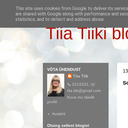
This site uses cookies from Google to deliver its servic
are shared with Google along with performance and secur
statistics, and to detect and address abuse.
Tiia Tiiki b
VÕTA ÜHENDUST
13
Tiia Tiik
S
📞 5219102, ✉️
tiia.tiik@gmail.com
Kuva mu täielik
profiil
Avaleht
Otsing sellest blogist