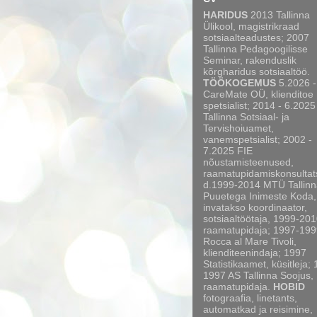
HARIDUS
2013 Tallinna
Ülikool, magistrikraad
sotsiaalteadustes; 2007
Tallinna Pedagoogilisse
Seminar, rakenduslik
kõrgharidus sotsiaaltöö.
TÖÖKOGEMUS
5.2026 -
CareMate OÜ, klienditoe
spetsialist; 2014 - 6.2025
Tallinna Sotsiaal- ja
Tervishoiuamet,
vanemspetsialist; 2002 -
7.2025 FIE
nõustamisteenused,
raamatupidamiskonsultat
d.1999-2014 MTÜ Tallinn
Puuetega Inimeste Koda,
invatakso koordinaator,
sotsiaaltöötaja, 1999-20
raamatupidaja; 1997-199
Rocca al Mare Tivoli,
klienditeenindaja; 1997
Statistikaamet, küsitleja;
1997 AS Tallinna Soojus,
raamatupidaja.
HOBID
fotograafia, linetants,
automatkad ja reisimine,