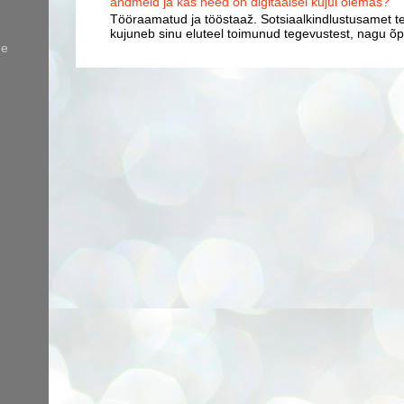
andmeid ja kas need on digitaalsel kujul olemas?
Tööraamatud ja tööstaaž. Sotsiaalkindlustusamet te
kujuneb sinu eluteel toimunud tegevustest, nagu õpp
de