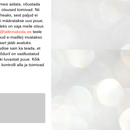
imesi aidata, nõustada
 otsused toimivad. Nii
eaks, sest paljud ei
kui määratakse uus puue,
leks on vaja meile otsus
ia@tallinnakoda.ee
teele
nud e-mailile) invatakso
art jääb avatuks.
dise sain ka teada, et
õduril on vaidlustatud
i tuvastati puue. Kõik
kontrolli alla ja toimivad