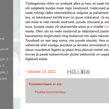
Töötegemise rõõm on endiselt alles ja hea, et saab in
või selgitada kuidas meie riigis seadused, määrused ja
saab mõnigi väike ebameeldivus selguse ja pahameel h
tea, et taksokaart kehtib kuni on puue määratud. Ja 
siis meie ei näe nende andmeid, puude otsuseid ja sel
tuua, koopia saata või skaneerida sisse ja e-mailile
ti
saata. Olen siis ka neile vastanud ja väljastanud (saat
kasutamise tingimused ning teatanud mis ajani taksoka
est
Tavaliselt on see aeg sama, mis puude otsuski. Hea uu
vähemalt ühel esialgu puudeta ja terveks tunnistatud s
aanud
otsus muudetud õigeks ja jalast ilma jäänud mehel siisk
korras ja peale kaitseministri jõulist sekkumist on asjad 
õiglaselt edasi.
jale 3
e 2
-
oktoober 19, 2012
jale 1
 tuleb
Kommentaare ei ole:
Postita kommentaar