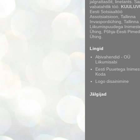
jalgrattasõit, linetants. S
vabatahtlik töö.
KUULUV
Eesti Sotsiaaltöö
Assotsiatsioon, Tallinna
Invaspordiühing, Tallinna
Liikumispuudega Inimest
Ühing, Põhja-Eesti Pimed
Ühing.
Lingid
Abivahendid - OÜ
Liikumisabi
Eesti Puuetega Inimes
Koda
Logo disainimine
Jälgijad