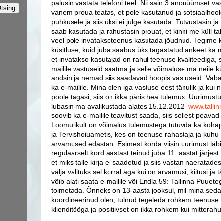
palusin vastata telefoni teel. Nii sain 3 anonüümset vast
vanem proua teatas, et pole kasutanud ja sotsiaalhool
puhkusele ja siis üksi ei julge kasutada. Tutvustasin ja s
saab kasutada ja rahustasin prouat, et kinni me küll tak
veel pole invataksoteenus kasutada jõudnud. Tegime
küsitluse, kuid juba saabus üks tagastatud ankeet ka 
et invatakso kasutajad on rahul teenuse kvaliteediga, 
mailile vastuseid saatma ja selle võimaluse ma neile 
andsin ja nemad siis saadavad hoopis vastuseid. Va
ka e-mailile. Mina olen iga vastuse eest tänulik ja kui 
poole tagasi, siis on ikka päris hea tulemus. Uurimus
lubasin ma avalikustada alates 15.12.2012
www.talli
soovib ka e-mailile teavitust saada, siis sellest peav
Loomulikult on võimalus tulemustega tutuvda ka kohape
ja Tervishoiuametis, kes on teenuse rahastaja ja kuhu
arvamused edastan. Esimest korda viisin uurimust läbi
regulaarselt kord aastast teinud juba 11. aastat järjest
et miks talle kirja ei saadetud ja siis vastan naeratade
välja valituks sel korral aga kui on arvamusi, kiitusi ja
võib alati saata e-mailile või Endla 59; Tallinna Puuet
toimetada. Õnneks on 13-aasta jooksul, mil mina seda
koordineerinud olen, tulnud tegeleda rohkem teenuse 
klienditööga ja positiivset on ikka rohkem kui mitterahu