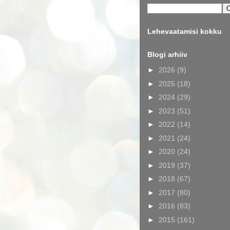
Lehevaatamisi kokku
Blogi arhiiv
►
2026
(9)
►
2025
(18)
►
2024
(29)
►
2023
(51)
►
2022
(14)
►
2021
(24)
►
2020
(24)
►
2019
(37)
►
2018
(67)
►
2017
(80)
►
2016
(83)
►
2015
(161)