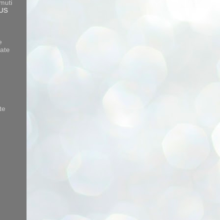
amuti
US
e
ate
te