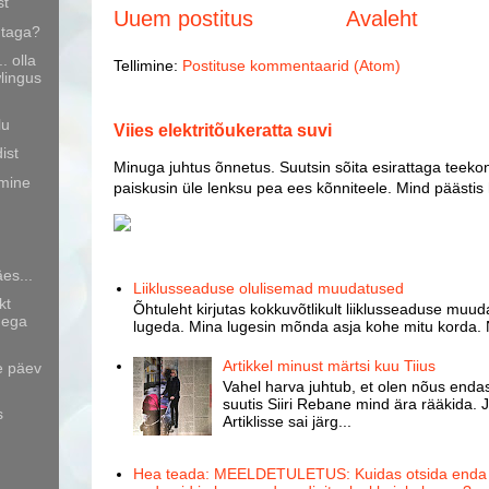
st
Uuem postitus
Avaleht
 taga?
 olla
Tellimine:
Postituse kommentaarid (Atom)
lingus
lu
Viies elektritõukeratta suvi
ist
Minuga juhtus õnnetus. Suutsin sõita esirattaga teekon
mine
paiskusin üle lenksu pea ees kõnniteele. Mind päästis
es...
Liiklusseaduse olulisemad muudatused
kt
Õhtuleht kirjutas kokkuvõtlikult liiklusseaduse muud
dega
lugeda. Mina lugesin mõnda asja kohe mitu korda. 
Artikkel minust märtsi kuu Tiius
e päev
Vahel harva juhtub, et olen nõus endast
suutis Siiri Rebane mind ära rääkida. J
s
Artiklisse sai järg...
Hea teada: MEELDETULETUS: Kuidas otsida enda k