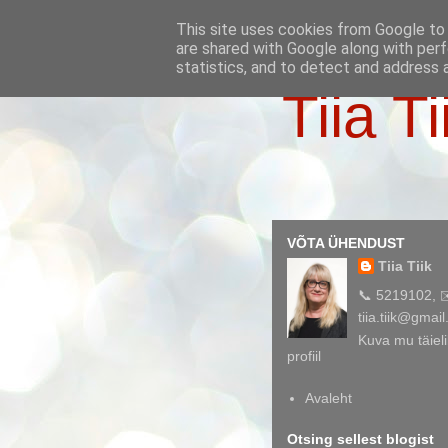
This site uses cookies from Google to d
are shared with Google along with perf
statistics, and to detect and address 
Tiia Ti
VÕTA ÜHENDUST
Tiia Tiik
📞 5219102, 
tiia.tiik@gmai
Kuva mu täieli
profiil
Avaleht
Otsing sellest blogist