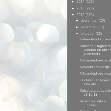
►
2014
(223)
►
2013
(228)
▼
2012
(202)
►
detsember
(20)
►
november
(17)
▼
oktoober
(23)
Kohandatud korterit
Kuuseheki tagused
kodutud on abi s
ja on kadu...
Nõuandeid eestkost
Nõudeid eestkostjal
Nõuandeid eestkost
Tali tuleb ja taevast
lund alla
Kutse teabepäevale
31.10.12
Vabaduse väljaku
tunnelist