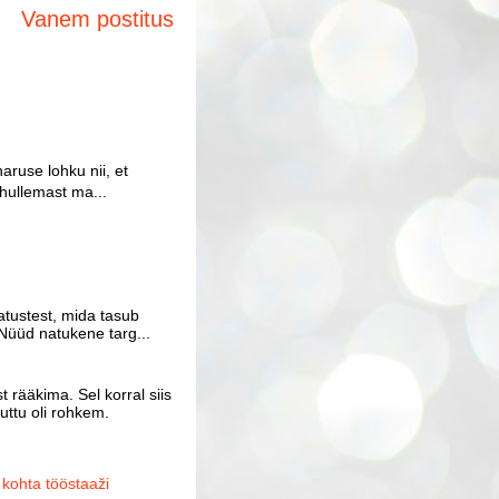
Vanem postitus
aruse lohku nii, et
 hullemast ma...
atustest, mida tasub
Nüüd natukene targ...
 rääkima. Sel korral siis
uttu oli rohkem.
ohta tööstaaži