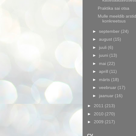
kättesaadavusest
Praktika sai otsa
Mulle meeldib arsti
konkreetsus
►
september
(24)
►
august
(15)
►
juuli
(6)
►
juuni
(13)
►
mai
(22)
►
aprill
(11)
►
märts
(18)
►
veebruar
(17)
►
jaanuar
(16)
►
2011
(213)
►
2010
(270)
►
2009
(217)
CV