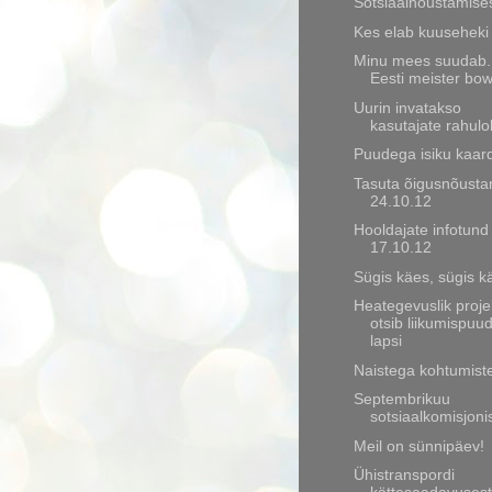
Sotsiaalnõustamise
Kes elab kuuseheki
Minu mees suudab...
Eesti meister bow
Uurin invatakso
kasutajate rahulo
Puudega isiku kaard
Tasuta õigusnõusta
24.10.12
Hooldajate infotund
17.10.12
Sügis käes, sügis kä
Heategevuslik proje
otsib liikumispuu
lapsi
Naistega kohtumist
Septembrikuu
sotsiaalkomisjoni
Meil on sünnipäev!
Ühistranspordi