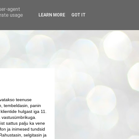
user-agent
erate usage
LEARN MORE
GOT IT
invatakso teenuse
n, tembeldasin, panin
 klientide hulgast iga 11.
os vastusümbrikuga.
st sattus palju ka vene
efon ja inimesed tundsid
Rahustasin, selgitasin ja