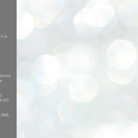
 k.a.
siooni
a
10
9 AS
 1988-