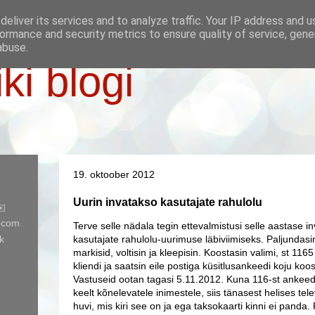
eliver its services and to analyze traffic. Your IP address and 
ormance and security metrics to ensure quality of service, gen
abuse.
iki blogi
19. oktoober 2012
Uurin invatakso kasutajate rahulolu
✉️
l.com
Terve selle nädala tegin ettevalmistusi selle aastase 
k
kasutajate rahulolu-uurimuse läbiviimiseks. Paljundasi
markisid, voltisin ja kleepisin. Koostasin valimi, st 1165
kliendi ja saatsin eile postiga küsitlusankeedi koju ko
Vastuseid ootan tagasi 5.11.2012. Kuna 116-st ankeedi
keelt kõnelevatele inimestele, siis tänasest helises tel
huvi, mis kiri see on ja ega taksokaarti kinni ei panda. 