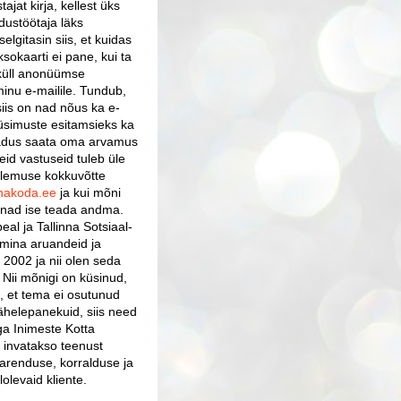
ajat kirja, kellest üks
dustöötaja läks
elgitasin siis, et kuidas
sokaarti ei pane, kui ta
 küll anonüümse
minu e-mailile. Tundub,
siis on nad nõus ka e-
küsimuste esitamsieks ka
badus saata oma arvamus
neid vastuseid tuleb üle
tulemuse kokkuvõtte
nnakoda.ee
ja kui mõni
ad nad ise teada andma.
al ja Tallinna Sotsiaal-
 mina aruandeid ja
 2002 ja nii olen seda
. Nii mõnigi on küsinud,
s, et tema ei osutunud
 tähelepanekuid, siis need
ega Inimeste Kotta
 invatakso teenust
arenduse, korralduse ja
lolevaid kliente.