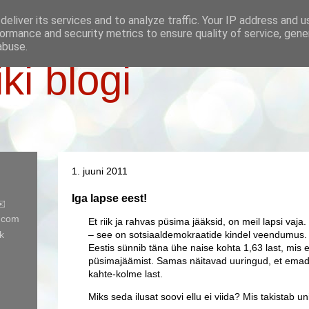
eliver its services and to analyze traffic. Your IP address and 
ormance and security metrics to ensure quality of service, gen
abuse.
iki blogi
1. juuni 2011
Iga lapse eest!
✉️
l.com
Et riik ja rahvas püsima jääksid, on meil lapsi vaja.
k
– see on sotsiaaldemokraatide kindel veendumus. Ku
Eestis sünnib täna ühe naise kohta 1,63 last, mis e
püsimajäämist. Samas näitavad uuringud, et emad
kahte-kolme last.
Miks seda ilusat soovi ellu ei viida? Mis takistab un