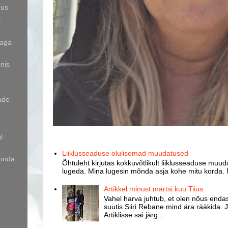
dus
l
aga
onis
ade
l
Liiklusseaduse olulisemad muudatused
onda
Õhtuleht kirjutas kokkuvõtlikult liiklusseaduse muud
lugeda. Mina lugesin mõnda asja kohe mitu korda. 
Artikkel minust märtsi kuu Tiius
Vahel harva juhtub, et olen nõus endast
suutis Siiri Rebane mind ära rääkida. J
Artiklisse sai järg...