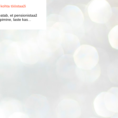
ohta tööstaaži
atab, et pensionistaaž
imine, laste kas...