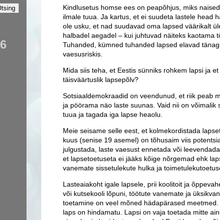
Kindlusetus homse ees on peapõhjus, miks naised 
ilmale tuua. Ja kartus, et ei suudeta lastele head 
ole usku, et nad suudavad oma lapsed väärikalt ü
halbadel aegadel – kui juhtuvad näiteks kaotama t
56
Tuhanded, kümned tuhanded lapsed elavad tänagi
vaesusriskis.
Mida siis teha, et Eestis sünniks rohkem lapsi ja et 
täisväärtuslik lapsepõlv?
Sotsiaaldemokraadid on veendunud, et riik peab 
ja pöörama näo laste suunas. Vaid nii on võimalik
tuua ja tagada iga lapse heaolu.
Meie seisame selle eest, et kolmekordistada lapseto
kuus (senise 19 asemel) on tõhusaim viis potents
julgustada, laste vaesust ennetada või leevendada
et lapsetoetuseta ei jääks kõige nõrgemad ehk lap
vanemate sissetulekute hulka ja toimetulekutoetu
Lasteaiakoht igale lapsele, prii koolitoit ja õppe
või kutsekooli lõpuni, töötute vanemate ja üksikva
toetamine on veel mõned hädapärased meetmed. Et 
laps on hindamatu. Lapsi on vaja toetada mitte ain