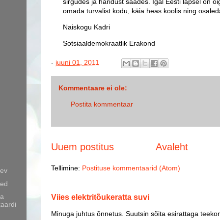
sirgudes ja haridust saades. Igal Eesti lapsel on õi
omada turvalist kodu, käia heas koolis ning osaleda
Naiskogu Kadri
Sotsiaaldemokraatlik Erakond
-
juuni 01, 2011
Kommentaare ei ole:
Postita kommentaar
Uuem postitus
Avaleht
Tellimine:
Postituse kommentaarid (Atom)
äev
sed
Viies elektritõukeratta suvi
ga
aardi
Minuga juhtus õnnetus. Suutsin sõita esirattaga teekon