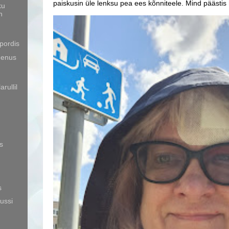
paiskusin üle lenksu pea ees kõnniteele. Mind päästis
ku
n
spordis
eenus
rullil
s
s
ussi