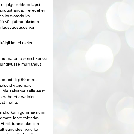
ei julge rohkem lapsi
haridust anda. Peredel ei
les kasvatada ka
öö või jääma üksinda.
 lausvaesuses või
kõigil lastel oleks
muutma oma senist kurssi
 sündivusse murrangut
etust: ligi 60 eurot
iaalseid vanemaid
. Me seisame selle eest,
seraha ei arvataks
sest maha.
vahendid kuni gümnaasiumi
nemate laste täiendav
riik tunnistaks: iga
ult sündides, vaid ka