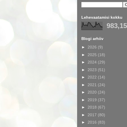
Lehevaatamisi kokku
983,1
Blogi arhiiv
►
2026
(9)
►
2025
(18)
►
2024
(29)
►
2023
(51)
►
2022
(14)
►
2021
(24)
►
2020
(24)
►
2019
(37)
►
2018
(67)
►
2017
(80)
►
2016
(83)