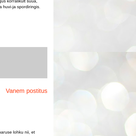
gus korralikult süüa,
 huvi-ja spordiringis.
Vanem postitus
aruse lohku nii, et