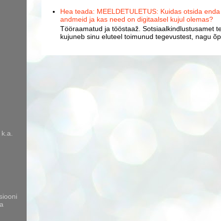
Hea teada: MEELDETULETUS: Kuidas otsida enda k
andmeid ja kas need on digitaalsel kujul olemas?
Tööraamatud ja tööstaaž. Sotsiaalkindlustusamet te
kujuneb sinu eluteel toimunud tegevustest, nagu õpp
 k.a.
siooni
a