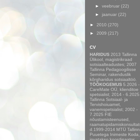
►
veebruar
(22)
►
jaanuar
(22)
►
2010
(270)
►
2009
(217)
CV
HARIDUS
2013 Tallinna
Ülikool, magistrikraad
sotsiaalteadustes; 2007
Tallinna Pedagoogilisse
Seminar, rakenduslik
kõrgharidus sotsiaaltöö.
TÖÖKOGEMUS
5.2026 -
CareMate OÜ, klienditoe
spetsialist; 2014 - 6.2025
Tallinna Sotsiaal- ja
Tervishoiuamet,
vanemspetsialist; 2002 -
7.2025 FIE
nõustamisteenused,
raamatupidamiskonsultat
d.1999-2014 MTÜ Tallinn
Puuetega Inimeste Koda,
invatakso koordinaator,