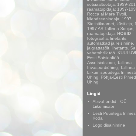
sotsiaaltöötaja, 1999-20
raamatupidaja; 1997-199
Rocca al Mare Tivoli,
klienditeenindaja; 1997
Statistikaamet, küsitleja;
1997 AS Tallinna Soojus,
raamatupidaja.
HOBID
fotograafia, linetants,
automatkad ja reisimine,
jalgrattasõit, linetants. S
vabatahtlik töö.
KUULUV
Eesti Sotsiaaltöö
Assotsiatsioon, Tallinna
Invaspordiühing, Tallinna
Liikumispuudega Inimest
Ühing, Põhja-Eesti Pimed
Ühing.
Lingid
Abivahendid - OÜ
Liikumisabi
Eesti Puuetega Inimes
Koda
Logo disainimine