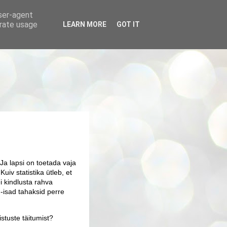
user-agent
erate usage
LEARN MORE
GOT IT
 Ja lapsi on toetada vaja
iv statistika ütleb, et
i kindlusta rahva
-isad tahaksid perre
istuste täitumist?