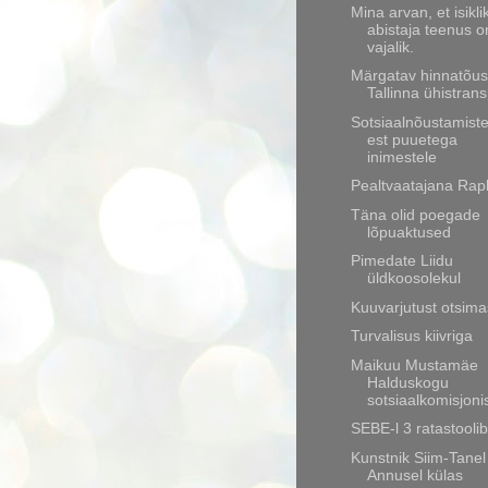
Mina arvan, et isikli
abistaja teenus o
vajalik.
Märgatav hinnatõus
Tallinna ühistran
Sotsiaalnõustamist
est puuetega
inimestele
Pealtvaatajana Rapla
Täna olid poegade
lõpuaktused
Pimedate Liidu
üldkoosolekul
Kuuvarjutust otsima
Turvalisus kiivriga
Maikuu Mustamäe
Halduskogu
sotsiaalkomisjoni
SEBE-l 3 ratastoolib
Kunstnik Siim-Tanel
Annusel külas