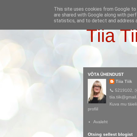
This site uses cookies from Google to d
are shared with Google along with perf
statistics, and to detect and address 
Tiia Ti
VÕTA ÜHENDUST
Tiia Tiik
📞 5219102, 
tiia.tiik@gmai
Kuva mu täieli
profiil
Avaleht
Otsing sellest blogist