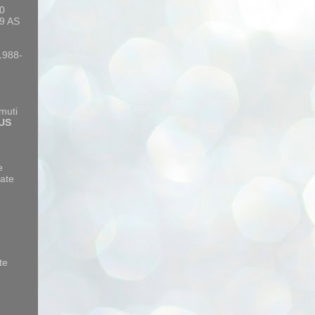
10
9 AS
 1988-
amuti
US
e
ate
te