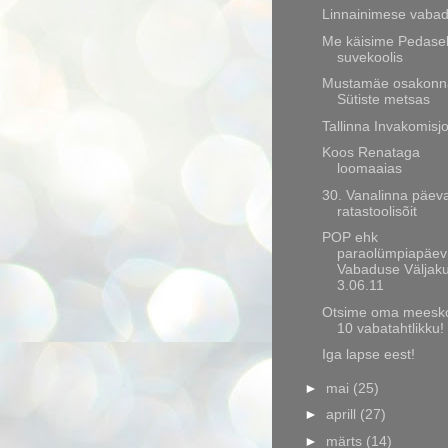
Linnainimese vaba
Me käisime Pedase
suvekoolis
Mustamäe osakonn
Sütiste metsas
Tallinna Invakomisj
Koos Renataga
loomaaias
30. Vanalinna päev
ratastoolisõit
POP ehk
paraolümpiapäev
Vabaduse Väljaku
3.06.11
Otsime oma meesk
10 vabatahtlikku!
Iga lapse eest!
►
mai
(25)
►
aprill
(27)
►
märts
(14)