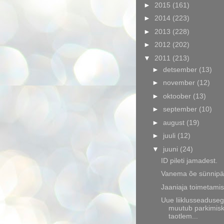
►
2015
(161)
►
2014
(223)
►
2013
(228)
►
2012
(202)
▼
2011
(213)
►
detsember
(13)
►
november
(12)
►
oktoober
(13)
►
september
(10)
►
august
(19)
►
juuli
(12)
▼
juuni
(24)
ID pileti jamadest.
Vanema õe sünnip
Jaaniaja toimetami
Uue liiklusseaduse
muutub parkimisk
taotlem...