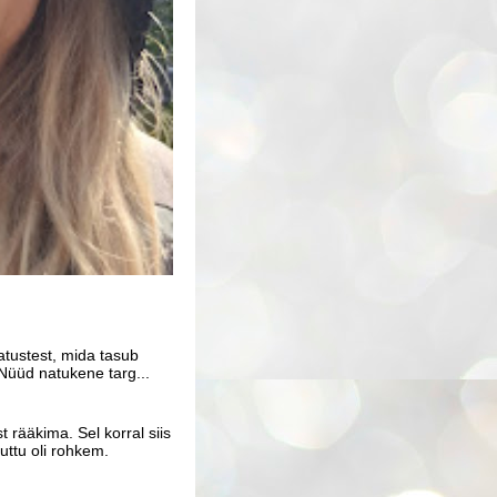
atustest, mida tasub
Nüüd natukene targ...
 rääkima. Sel korral siis
uttu oli rohkem.