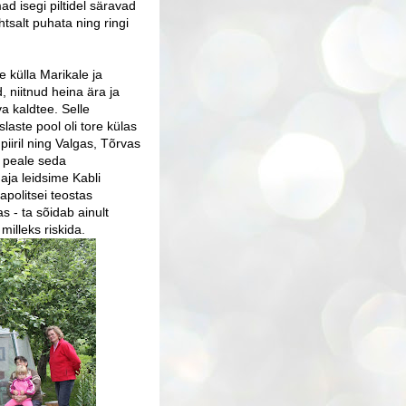
ad isegi piltidel säravad
htsalt puhata ning ringi
 külla Marikale ja
, niitnud heina ära ja
a kaldtee. Selle
slaste pool oli tore külas
 piiril ning Valgas, Tõrvas
a peale seda
ja leidsime Kabli
apolitsei teostas
as - ta sõidab ainult
 milleks riskida.