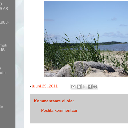
10
9 AS
 1988-
amuti
US
e
ate
-
juuni 29, 2011
Kommentaare ei ole:
te
Postita kommentaar