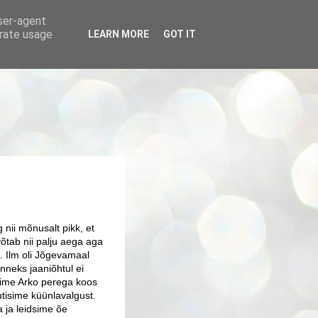
user-agent
erate usage
LEARN MORE
GOT IT
g nii mõnusalt pikk, et
võtab nii palju aega aga
a. Ilm oli Jõgevamaal
õnneks jaaniõhtul ei
ime Arko perega koos
autisime küünlavalgust.
a ja leidsime õe