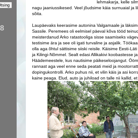
lehmakarja, kelle silm
nagu jaaniussikesed. Veel jõudsime käia surnuaial ja li
sõita.
Laupäevaks keerasime autonina Valgamaale ja läksime
08
Sassile. Peremees oli eelmisel päeval kõva tööd teinud
meisterdanud Arko ratastooliga sisse saamiseks vägev
testisime ära ja see oli igati turvaline ja asjalik. Töökaa
olla aga õhtul sättisime siiski reisile. Käisime Eesti-Läti
ja Kilingi-Nõmmel. Sealt edasi Allikakivi koobastesse j
Häädemeestele, kus nautisime päikeseloojangut. Ööma
rannast aga veel enne seda peatati meid ja mootorratt
dopingukontrolli. Arko puhus nii, et vilin käis ja asi korr
kaine peaga. Elud, auto ja juhiload on talle nii kallid, et