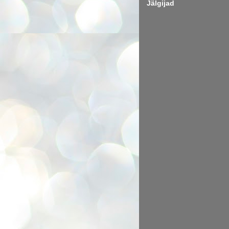
Jälgijad