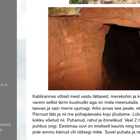
 k.a.
Kablirannas võtsid meid vastu lätlased, merekohin ja
varem sellist lärmi kuulnudki aga on mida meenutada
taevas ja sain merre ujumagi. Arko arvas see peale, et
Pärnust läbi ja nii me pühapäevaks koju jõudsime. Lühi
kokku võetud nii. Puhanud, rahul ja õnnelikud. Veel 2 
siooni
puhkus ongi. Eestimaa suvi on imeliselt kaunis ning to
a
pole ammu käinud või üldsegi mitte. Suvel puhata ja r