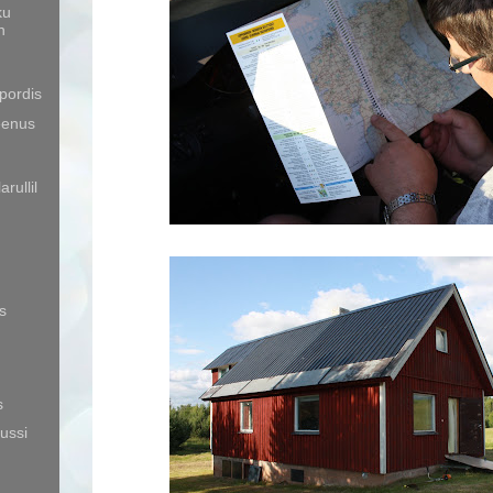
ku
n
spordis
eenus
rullil
s
s
ussi