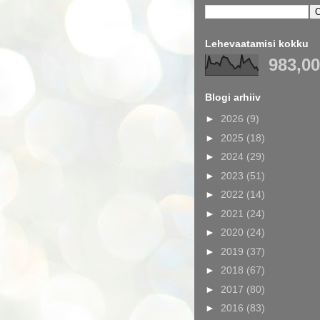
Lehevaatamisi kokku
983,0
Blogi arhiiv
►
2026
(9)
►
2025
(18)
►
2024
(29)
►
2023
(51)
►
2022
(14)
►
2021
(24)
►
2020
(24)
►
2019
(37)
►
2018
(67)
►
2017
(80)
►
2016
(83)