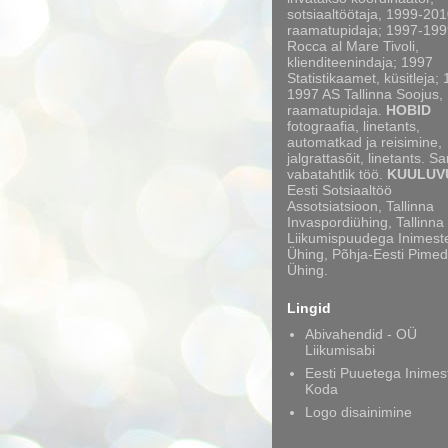
sotsiaaltöötaja, 1999-20
raamatupidaja; 1997-199
Rocca al Mare Tivoli,
klienditeenindaja; 1997
Statistikaamet, küsitleja;
1997 AS Tallinna Soojus,
raamatupidaja.
HOBID
fotograafia, linetants,
automatkad ja reisimine,
jalgrattasõit, linetants. S
vabatahtlik töö.
KUULUV
Eesti Sotsiaaltöö
Assotsiatsioon, Tallinna
Invaspordiühing, Tallinna
Liikumispuudega Inimest
Ühing, Põhja-Eesti Pimed
Ühing.
Lingid
Abivahendid - OÜ
Liikumisabi
Eesti Puuetega Inimes
Koda
Logo disainimine