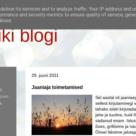
eliver its services and to analyze traffic. Your IP address and 
ormance and security metrics to ensure quality of service, gen
abuse.
iki blogi
29. juuni 2011
Jaaniaja toimetamised
✉️
l.com
Sel aastal oli jaaniae
k
sellest kirjutaminegi 
tahaks siiski kirjutad
jahe ja tuuline, kuid 
sadanud enam. Istus
õues, grillisime ja n
Öösel läksime jalutaj