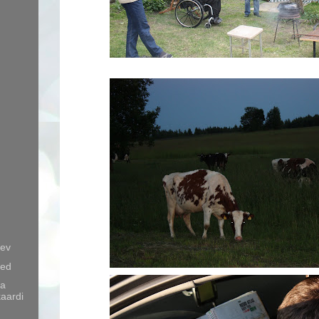
äev
sed
ga
aardi