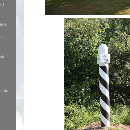
dus
l
aga
onis
ade
l
onda