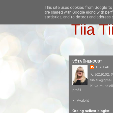
This site uses cookies from Google to d
are shared with Google along with perf
statistics, and to detect and address 
Tiia Ti
VÕTA ÜHENDUST
Tiia Tiik
📞 5219102, 
tiia.tiik@gmai
Kuva mu täieli
profiil
Avaleht
Otsing sellest blogist