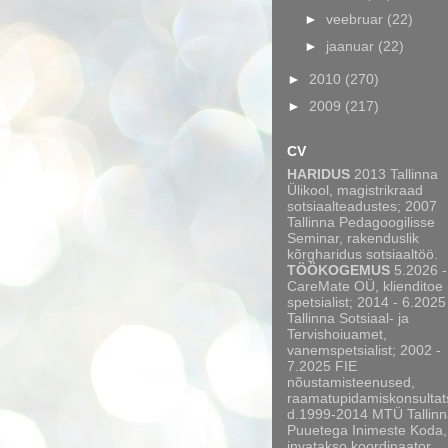
►
veebruar
(22)
►
jaanuar
(22)
►
2010
(270)
►
2009
(217)
CV
HARIDUS
2013 Tallinna
Ülikool, magistrikraad
sotsiaalteadustes; 2007
Tallinna Pedagoogilisse
Seminar, rakenduslik
kõrgharidus sotsiaaltöö.
TÖÖKOGEMUS
5.2026 -
CareMate OÜ, klienditoe
spetsialist; 2014 - 6.2025
Tallinna Sotsiaal- ja
Tervishoiuamet,
vanemspetsialist; 2002 -
7.2025 FIE
nõustamisteenused,
raamatupidamiskonsultat
d.1999-2014 MTÜ Tallinn
Puuetega Inimeste Koda,
invatakso koordinaator,