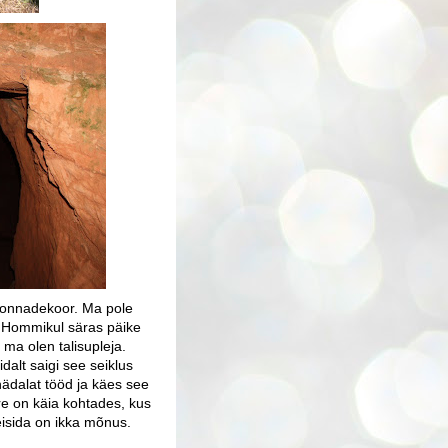
 konnadekoor. Ma pole
. Hommikul säras päike
 ma olen talisupleja.
dalt saigi see seiklus
nädalat tööd ja käes see
re on käia kohtades, kus
eisida on ikka mõnus.