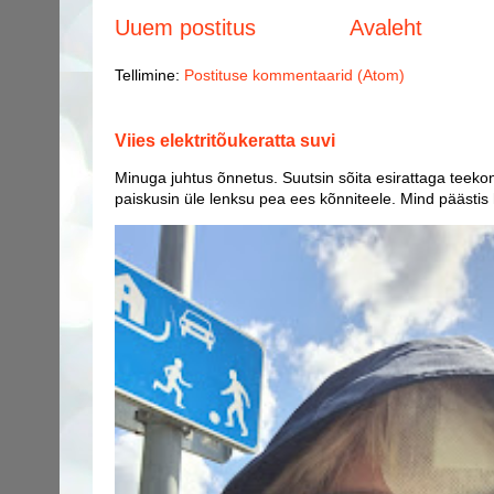
Uuem postitus
Avaleht
Tellimine:
Postituse kommentaarid (Atom)
Viies elektritõukeratta suvi
Minuga juhtus õnnetus. Suutsin sõita esirattaga teekon
paiskusin üle lenksu pea ees kõnniteele. Mind päästis