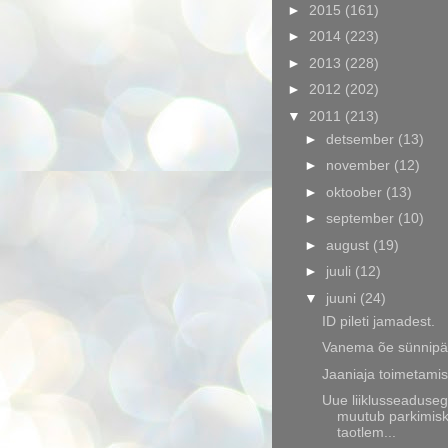
►
2015
(161)
►
2014
(223)
►
2013
(228)
►
2012
(202)
▼
2011
(213)
►
detsember
(13)
►
november
(12)
►
oktoober
(13)
►
september
(10)
►
august
(19)
►
juuli
(12)
▼
juuni
(24)
ID pileti jamadest.
Vanema õe sünnip
Jaaniaja toimetami
Uue liiklusseaduse
muutub parkimisk
taotlem...