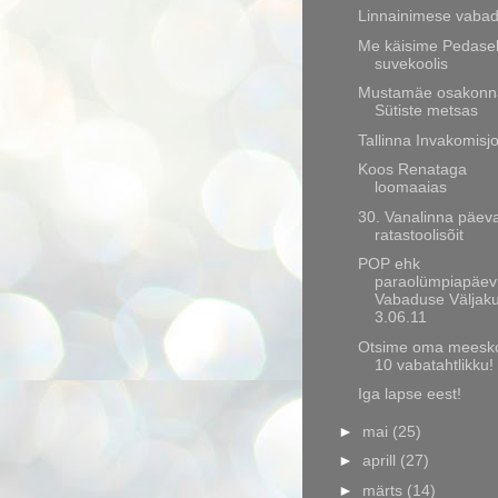
Linnainimese vaba
Me käisime Pedase
suvekoolis
Mustamäe osakonn
Sütiste metsas
Tallinna Invakomisj
Koos Renataga
loomaaias
30. Vanalinna päev
ratastoolisõit
POP ehk
paraolümpiapäev
Vabaduse Väljaku
3.06.11
Otsime oma meesk
10 vabatahtlikku!
Iga lapse eest!
►
mai
(25)
►
aprill
(27)
►
märts
(14)