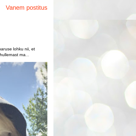
Vanem postitus
aruse lohku nii, et
 hullemast ma...