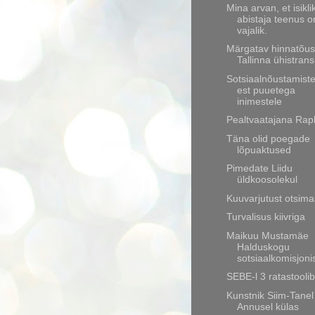
Mina arvan, et isikli
abistaja teenus o
vajalik.
Märgatav hinnatõus
Tallinna ühistran
Sotsiaalnõustamist
est puuetega
inimestele
Pealtvaatajana Rapla
Täna olid poegade
lõpuaktused
Pimedate Liidu
üldkoosolekul
Kuuvarjutust otsima
Turvalisus kiivriga
Maikuu Mustamäe
Halduskogu
sotsiaalkomisjoni
SEBE-l 3 ratastoolib
Kunstnik Siim-Tanel
Annusel külas