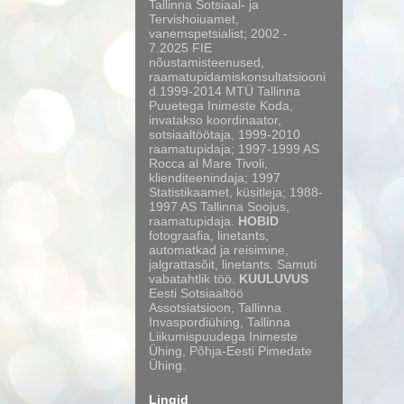
Tallinna Sotsiaal- ja
Tervishoiuamet,
vanemspetsialist; 2002 -
7.2025 FIE
nõustamisteenused,
raamatupidamiskonsultatsiooni
d.1999-2014 MTÜ Tallinna
Puuetega Inimeste Koda,
invatakso koordinaator,
sotsiaaltöötaja, 1999-2010
raamatupidaja; 1997-1999 AS
Rocca al Mare Tivoli,
klienditeenindaja; 1997
Statistikaamet, küsitleja; 1988-
1997 AS Tallinna Soojus,
raamatupidaja.
HOBID
fotograafia, linetants,
automatkad ja reisimine,
jalgrattasõit, linetants. Samuti
vabatahtlik töö.
KUULUVUS
Eesti Sotsiaaltöö
Assotsiatsioon, Tallinna
Invaspordiühing, Tallinna
Liikumispuudega Inimeste
Ühing, Põhja-Eesti Pimedate
Ühing.
Lingid