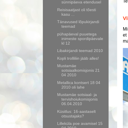
Te
sünnipäeva etendusel
Reisisaatjast oli tõesti
kasu ...
Vi
Tänavused lõpukirjandi
teemad
Mi
pühapäeval puuetega
et
inimeste spordipäevale
ma
kl 12
Libakirjandi teemad 2010
Kopli trolliliin jääb alles!
Mustamäe
sotsiaalkomisjonis 21
04 2010
Metallica kontsert 18 04
2010 oli lahe
Mustamäe sotsiaal- ja
tervishoiukomisjonis
06.04.2010
Küsitlus: 16-aastaselt
otsustajaks?
Lilleküla poe avamisel 15