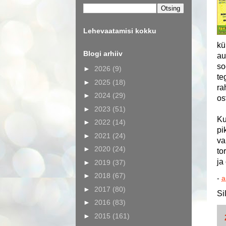
Lehevaatamisi kokku
kü
Blogi arhiiv
au
so
►
2026
(9)
te
►
2025
(18)
ra
►
2024
(29)
os
►
2023
(51)
Ku
►
2022
(14)
pi
►
2021
(24)
va
►
2020
(24)
to
ja
►
2019
(37)
►
2018
(67)
-
a
►
2017
(80)
Si
►
2016
(83)
►
2015
(161)