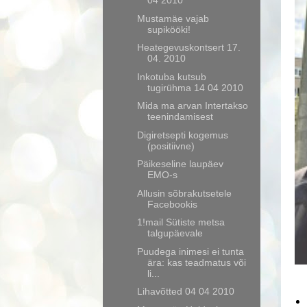
04 2010
Mustamäe vajab
supikööki!
Heategevuskontsert 17.
04. 2010
Inkotuba kutsub
tugirühma 14 04 2010
Mida ma arvan Intertakso
teenindamisest
Digiretsepti kogemus
(positiivne)
Päikeseline laupäev
EMO-s
Allusin sõbrakutsetele
Facebookis
1!mail Sütiste metsa
talgupäevale
Puudega inimesi ei tunta
ära: kas teadmatus või
li...
Lihavõtted 04 04 2010