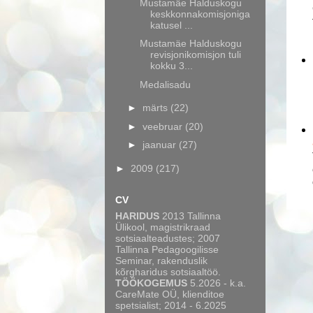
Mustamäe Halduskogu
keskkonnakomisjoniga
katusel ...
Mustamäe Halduskogu
revisjonikomisjon tuli
kokku 3...
Medalisadu
►
märts
(22)
►
veebruar
(20)
►
jaanuar
(27)
►
2009
(217)
CV
HARIDUS
2013 Tallinna
Ülikool, magistrikraad
sotsiaalteadustes; 2007
Tallinna Pedagoogilisse
Seminar, rakenduslik
kõrgharidus sotsiaaltöö.
TÖÖKOGEMUS
5.2026 - k.a.
CareMate OÜ, klienditoe
spetsialist; 2014 - 6.2025