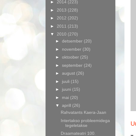
►
2014
(223)
►
2013
(228)
►
2012
(202)
►
2011
(213)
▼
2010
(270)
►
detsember
(20)
►
november
(30)
►
oktoober
(25)
►
september
(24)
►
august
(26)
►
juuli
(15)
►
juuni
(15)
►
mai
(20)
▼
aprill
(26)
Rahvatants Kaera-Jaan
Intertakso probleemidega
U
tegeletakse
Draamateatri 100.