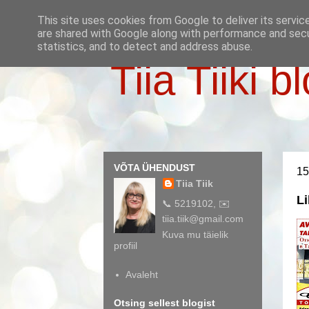
This site uses cookies from Google to deliver its servic
are shared with Google along with performance and secur
statistics, and to detect and address abuse.
Tiia Tiiki b
VÕTA ÜHENDUST
15
Tiia Tiik
Li
📞 5219102, ✉️
tiia.tiik@gmail.com
Kuva mu täielik
profiil
Avaleht
Otsing sellest blogist