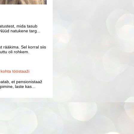
atustest, mida tasub
Nüüd natukene targ...
 rääkima. Sel korral siis
uttu oli rohkem.
ohta tööstaaži
atab, et pensionistaaž
imine, laste kas...