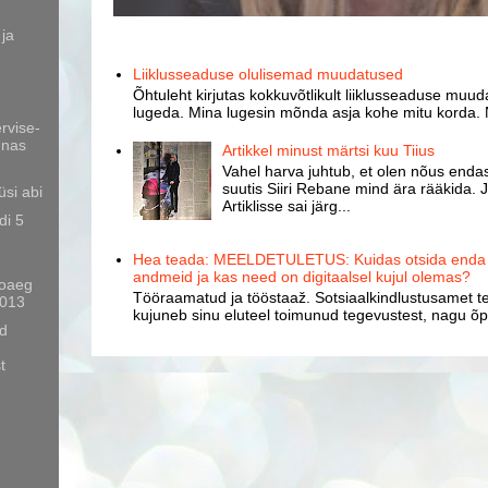
 ja
Liiklusseaduse olulisemad muudatused
Õhtuleht kirjutas kokkuvõtlikult liiklusseaduse muud
lugeda. Mina lugesin mõnda asja kohe mitu korda. 
rvise-
nnas
Artikkel minust märtsi kuu Tiius
Vahel harva juhtub, et olen nõus endast
suutis Siiri Rebane mind ära rääkida. J
üsi abi
Artiklisse sai järg...
di 5
Hea teada: MEELDETULETUS: Kuidas otsida enda k
andmeid ja kas need on digitaalsel kujul olemas?
ooaeg
Tööraamatud ja tööstaaž. Sotsiaalkindlustusamet te
2013
kujuneb sinu eluteel toimunud tegevustest, nagu õpp
d
t