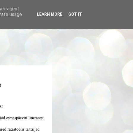
user-agent
erate usage
LEARN MORE
GOT IT
3
3!
aid esmaspäeviti linetantsu
ed ratastoolis tantsijad