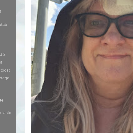
3
utab
t 2
t
tööst
etega
te
 laste