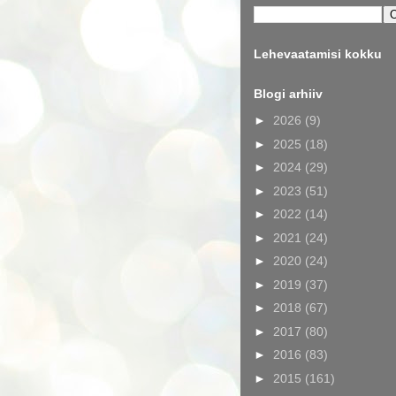
Lehevaatamisi kokku
Blogi arhiiv
►
2026
(9)
►
2025
(18)
►
2024
(29)
►
2023
(51)
►
2022
(14)
►
2021
(24)
►
2020
(24)
►
2019
(37)
►
2018
(67)
►
2017
(80)
►
2016
(83)
►
2015
(161)