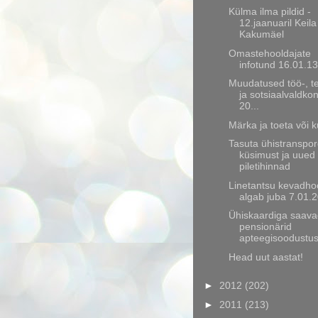
Külma ilma pildid -
12.jaanuaril Keila
Kakumäel
Omastehooldajate
infotund 16.01.13
Muudatused töö-, te
ja sotsiaalvaldko
20...
Märka ja toeta või k
Tasuta ühistranspor
küsimust ja uued
piletihinnad
Linetantsu kevadh
algab juba 7.01.
Ühiskaardiga saava
pensionärid
apteegisoodustus
Head uut aastat!
►
2012
(202)
►
2011
(213)