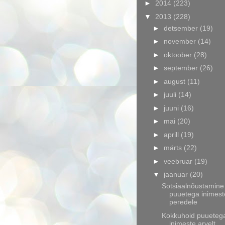
►
2014
(223)
▼
2013
(228)
►
detsember
(19)
►
november
(14)
►
oktoober
(28)
►
september
(26)
►
august
(11)
►
juuli
(14)
►
juuni
(16)
►
mai
(20)
►
aprill
(19)
►
märts
(22)
►
veebruar
(19)
▼
jaanuar
(20)
Sotsiaalnõustamine
puuetega inimeste
peredele
Kokkuhoid puueteg
inimeste arvelt