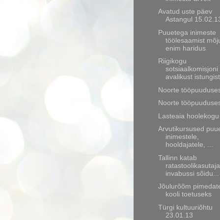
Avatud uste päev
Astangul 15.02.1
Puuetega inimeste
töölesaamist mõj
enim haridus
Riigikogu
sotsiaalkomisjoni
avalikust istungist
Noorte tööpuuduses
Noorte tööpuuduses
Lasteaia hoolekogu 
Arvutikursused puu
inimestele,
hooldajatele, ...
Tallinn katab
ratastoolikasutaja
invabussi sõidu...
Jõulurõõm pimedate
kooli toetuseks
Türgi kultuuriõhtu
23.01.13