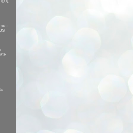
 1988-
amuti
US
e
ate
te