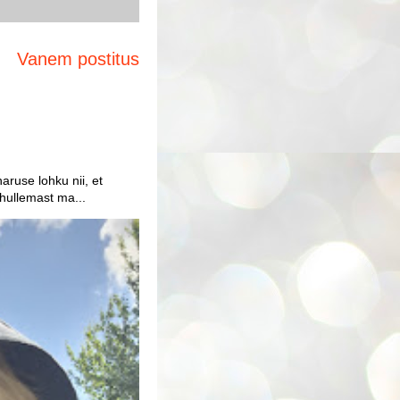
Vanem postitus
aruse lohku nii, et
 hullemast ma...