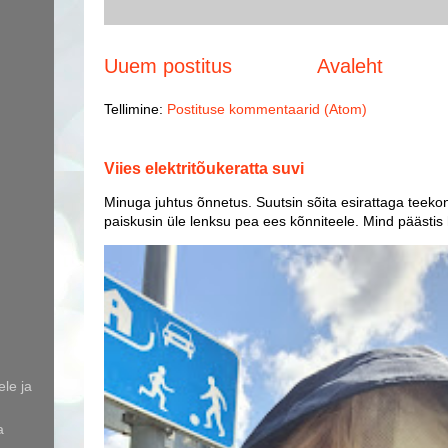
Uuem postitus
Avaleht
Tellimine:
Postituse kommentaarid (Atom)
Viies elektritõukeratta suvi
Minuga juhtus õnnetus. Suutsin sõita esirattaga teekon
paiskusin üle lenksu pea ees kõnniteele. Mind päästis
le ja
a