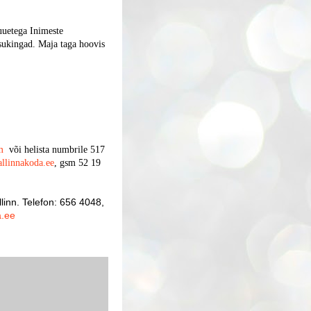
uuetega Inimeste
tsukingad. Maja taga hoovis
m
või helista numbrile 517
allinnakoda.ee
, gsm 52 19
linn. Telefon: 656 4048,
a.ee