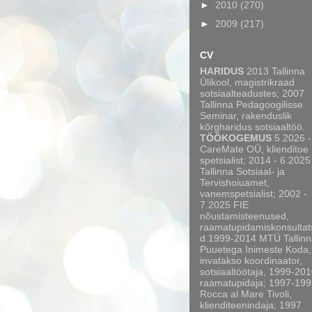
►
2010
(270)
►
2009
(217)
CV
HARIDUS
2013 Tallinna
Ülikool, magistrikraad
sotsiaalteadustes; 2007
Tallinna Pedagoogilisse
Seminar, rakenduslik
kõrgharidus sotsiaaltöö.
TÖÖKOGEMUS
5.2026 -
CareMate OÜ, klienditoe
spetsialist; 2014 - 6.2025
Tallinna Sotsiaal- ja
Tervishoiuamet,
vanemspetsialist; 2002 -
7.2025 FIE
nõustamisteenused,
raamatupidamiskonsultat
d.1999-2014 MTÜ Tallinn
Puuetega Inimeste Koda,
invatakso koordinaator,
sotsiaaltöötaja, 1999-20
raamatupidaja; 1997-199
Rocca al Mare Tivoli,
klienditeenindaja; 1997