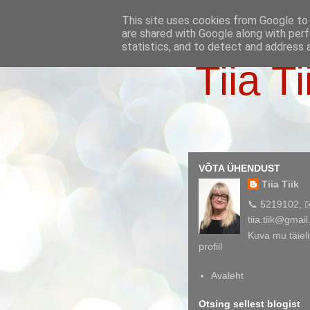
This site uses cookies from Google to d
are shared with Google along with perf
statistics, and to detect and address 
Tiia Ti
VÕTA ÜHENDUST
Tiia Tiik
📞 5219102, 
tiia.tiik@gmai
Kuva mu täieli
profiil
Avaleht
Otsing sellest blogist