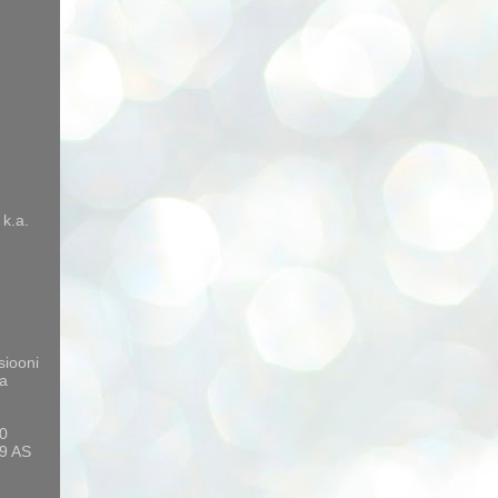
 k.a.
siooni
a
10
9 AS