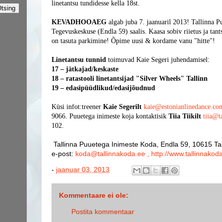
linetantsu tundidesse kella 18st.
KEVADHOOAEG
algab juba 7. jaanuaril 2013! Tallinna P
Tegevuskeskuse (Endla 59) saalis. Kaasa sobiv riietus ja tan
on tasuta parkimine! Õpime uusi & kordame vanu "hitte"!
Linetantsu tunnid
toimuvad Kaie Segeri juhendamisel:
17 – jätkajad/keskaste
18 – ratastooli linetantsijad "Silver Wheels" Tallinn
19 – edasipüüdlikud/edasijõudnud
Küsi infot:treener
Kaie Segerilt
kaie@estonianlinedance.co
9066. Puuetega inimeste koja kontaktisik
Tiia Tiikilt
tiia@t
102.
Tallinna Puuetega Inimeste Koda, Endla 59, 10615 Tal
e-post:
koda@tallinnakoda.ee , http://www.tallinnakod
-
jaanuar 03, 2013
Kommentaare ei ole:
Postita kommentaar