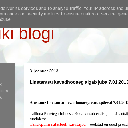
eliver its services and to analyze traffic. Your IP address and 
ormance and security metrics to ensure quality of service, gen
abuse.
iki blogi
3. jaanuar 2013
Linetantsu kevadhooaeg algab juba 7.01.201
✉️
l.com
k
Alustame linetantsu kevadhooaega esmaspäeval 7.01.201
Tallinna Puuetega Inimeste Koda kutsub endisi ja uusi tantsij
tundidesse.
Tähelepanu ratastooli kasutajad
– oodatud on uued ja endis