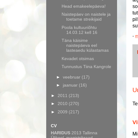
Head emakeelepäeva!
so
tu
Naistepäev on naistele ja
toetame streikijaid
pi
su
Poola kultuuriõhtu
14.03.12 kell 16
-
m
Täna käisime
naistepäeva eel
lasteaedu külastamas
Kevadet otsimas
Tunnustus Tiina Kangrole
►
veebruar
(17)
►
jaanuar
(16)
U
►
2011
(213)
Te
►
2010
(270)
►
2009
(217)
Vi
CV
HARIDUS
2013 Tallinna
Mi
Ülikool, magistrikraad