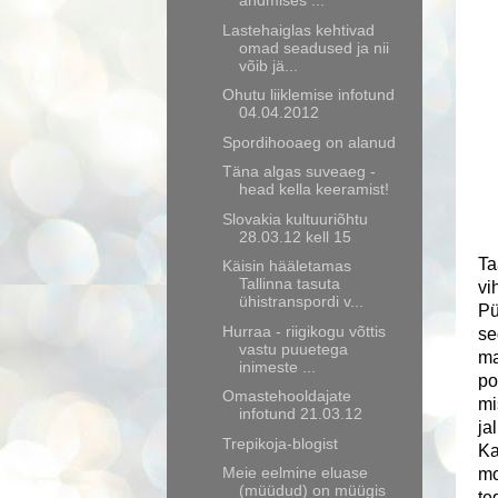
andmises ...
Lastehaiglas kehtivad
omad seadused ja nii
võib jä...
Ohutu liiklemise infotund
04.04.2012
Spordihooaeg on alanud
Täna algas suveaeg -
head kella keeramist!
Slovakia kultuuriõhtu
28.03.12 kell 15
Ta
Käisin hääletamas
Tallinna tasuta
vi
ühistranspordi v...
Pü
Hurraa - riigikogu võttis
se
vastu puuetega
ma
inimeste ...
po
Omastehooldajate
mi
infotund 21.03.12
ja
Trepikoja-blogist
Ka
Meie eelmine eluase
mo
(müüdud) on müügis
te