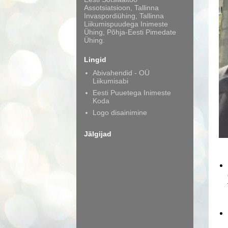
Assotsiatsioon, Tallinna
Invaspordiühing, Tallinna
Liikumispuudega Inimeste
Ühing, Põhja-Eesti Pimedate
Ühing.
Lingid
Abivahendid - OÜ
Liikumisabi
Eesti Puuetega Inimeste
Koda
Logo disainimine
Jälgijad