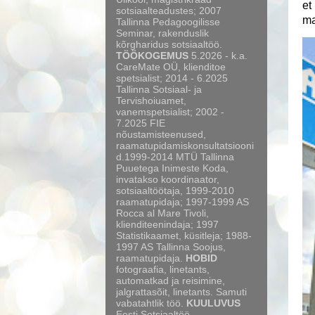
et
sotsiaalteadustes; 2007
ma
Tallinna Pedagoogilisse
Seminar, rakenduslik
kõrgharidus sotsiaaltöö.
TÖÖKOGEMUS
5.2026 - k.a.
CareMate OÜ, klienditoe
spetsialist; 2014 - 6.2025
Tallinna Sotsiaal- ja
Tervishoiuamet,
vanemspetsialist; 2002 -
7.2025 FIE
nõustamisteenused,
raamatupidamiskonsultatsiooni
d.1999-2014 MTÜ Tallinna
Puuetega Inimeste Koda,
invatakso koordinaator,
sotsiaaltöötaja, 1999-2010
raamatupidaja; 1997-1999 AS
Rocca al Mare Tivoli,
klienditeenindaja; 1997
Statistikaamet, küsitleja; 1988-
1997 AS Tallinna Soojus,
raamatupidaja.
HOBID
fotograafia, linetants,
automatkad ja reisimine,
jalgrattasõit, linetants. Samuti
vabatahtlik töö.
KUULUVUS
Eesti Sotsiaaltöö