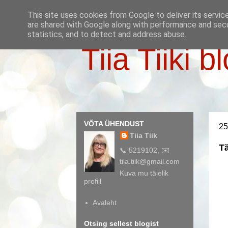
This site uses cookies from Google to deliver its servic
are shared with Google along with performance and secur
statistics, and to detect and address abuse.
Tiia Tiiki b
VÕTA ÜHENDUST
25
Tiia Tiik
Tä
📞 5219102, ✉️
tiia.tiik@gmail.com
Kuva mu täielik
profiil
Avaleht
Otsing sellest blogist