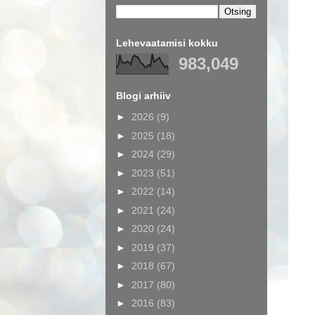
Lehevaatamisi kokku
983,049
Blogi arhiiv
►
2026
(9)
►
2025
(18)
►
2024
(29)
►
2023
(51)
►
2022
(14)
►
2021
(24)
►
2020
(24)
►
2019
(37)
►
2018
(67)
►
2017
(80)
►
2016
(83)