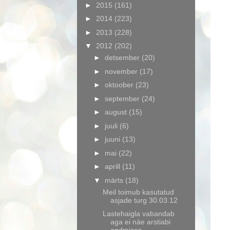
►
2015
(161)
►
2014
(223)
►
2013
(228)
▼
2012
(202)
►
detsember
(20)
►
november
(17)
►
oktoober
(23)
►
september
(24)
►
august
(15)
►
juuli
(6)
►
juuni
(13)
►
mai
(22)
►
aprill
(11)
▼
märts
(18)
Meil toimub kasutatud
asjade turg 30.03.12
Lastehaigla vabandab
aga ei näe arstiabi