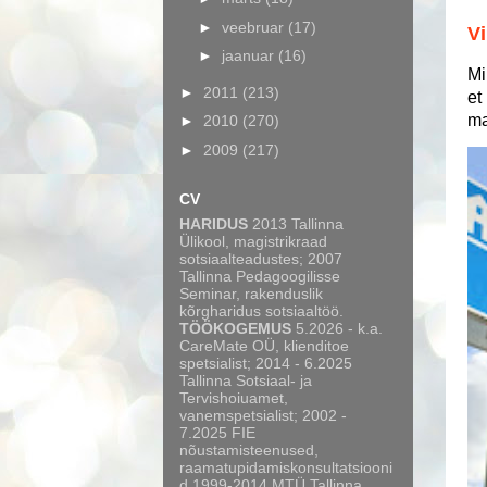
►
veebruar
(17)
Vi
►
jaanuar
(16)
Mi
►
2011
(213)
et
ma
►
2010
(270)
►
2009
(217)
CV
HARIDUS
2013 Tallinna
Ülikool, magistrikraad
sotsiaalteadustes; 2007
Tallinna Pedagoogilisse
Seminar, rakenduslik
kõrgharidus sotsiaaltöö.
TÖÖKOGEMUS
5.2026 - k.a.
CareMate OÜ, klienditoe
spetsialist; 2014 - 6.2025
Tallinna Sotsiaal- ja
Tervishoiuamet,
vanemspetsialist; 2002 -
7.2025 FIE
nõustamisteenused,
raamatupidamiskonsultatsiooni
d.1999-2014 MTÜ Tallinna