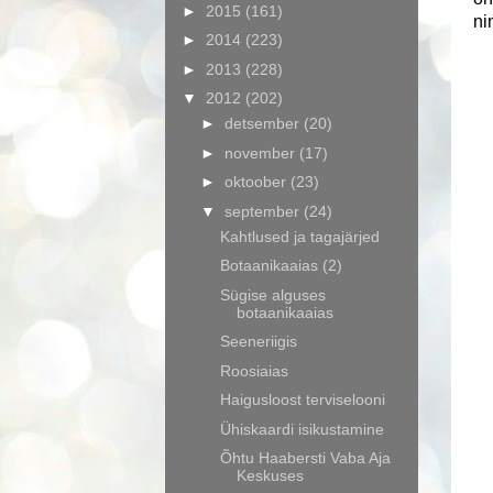
►
2015
(161)
ni
►
2014
(223)
►
2013
(228)
▼
2012
(202)
►
detsember
(20)
►
november
(17)
►
oktoober
(23)
▼
september
(24)
Kahtlused ja tagajärjed
Botaanikaaias (2)
Sügise alguses
botaanikaaias
Seeneriigis
Roosiaias
Haigusloost terviselooni
Ühiskaardi isikustamine
Õhtu Haabersti Vaba Aja
Keskuses