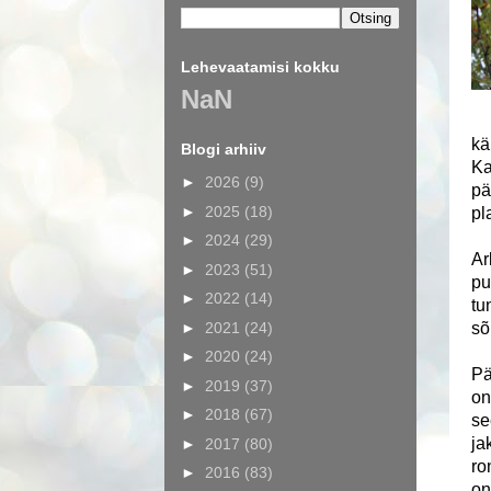
Lehevaatamisi kokku
NaN
kä
Blogi arhiiv
Ka
►
2026
(9)
pä
►
2025
(18)
pl
►
2024
(29)
Ar
►
2023
(51)
pu
►
2022
(14)
tu
►
2021
(24)
sõ
►
2020
(24)
Pä
►
2019
(37)
on
►
2018
(67)
se
ja
►
2017
(80)
ro
►
2016
(83)
on