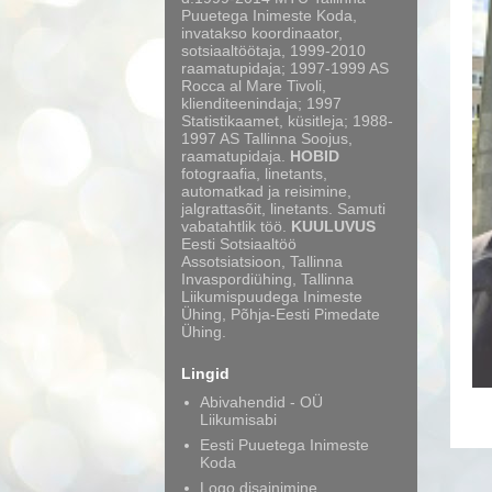
Puuetega Inimeste Koda,
invatakso koordinaator,
sotsiaaltöötaja, 1999-2010
raamatupidaja; 1997-1999 AS
Rocca al Mare Tivoli,
klienditeenindaja; 1997
Statistikaamet, küsitleja; 1988-
1997 AS Tallinna Soojus,
raamatupidaja.
HOBID
fotograafia, linetants,
automatkad ja reisimine,
jalgrattasõit, linetants. Samuti
vabatahtlik töö.
KUULUVUS
Eesti Sotsiaaltöö
Assotsiatsioon, Tallinna
Invaspordiühing, Tallinna
Liikumispuudega Inimeste
Ühing, Põhja-Eesti Pimedate
Ühing.
Lingid
Abivahendid - OÜ
Liikumisabi
Eesti Puuetega Inimeste
Koda
Logo disainimine