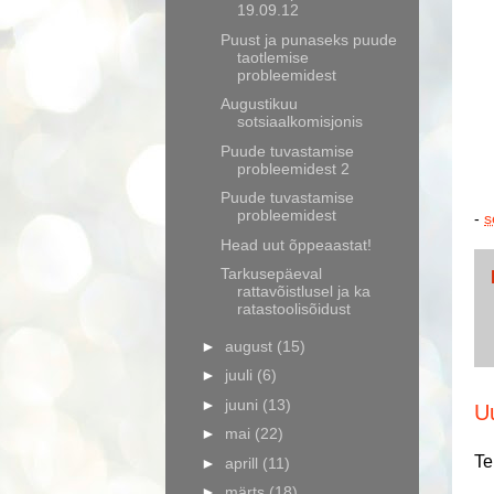
19.09.12
Puust ja punaseks puude
taotlemise
probleemidest
Augustikuu
sotsiaalkomisjonis
Puude tuvastamise
probleemidest 2
Puude tuvastamise
probleemidest
-
s
Head uut õppeaastat!
Tarkusepäeval
rattavõistlusel ja ka
ratastoolisõidust
►
august
(15)
►
juuli
(6)
►
juuni
(13)
U
►
mai
(22)
Te
►
aprill
(11)
►
märts
(18)