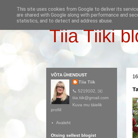
This site uses cookies from Google to deliver its servic
are shared with Google along with performance and secur
statistics, and to detect and address abuse.
Tiia Tiiki b
VÕTA ÜHENDUST
16
Tiia Tiik
T
📞 5219102, ✉️
tiia.tiik@gmail.com
Kuva mu täielik
profiil
Avaleht
Otsing sellest blogist