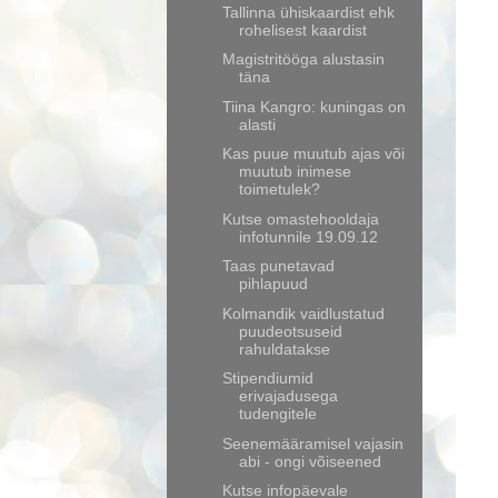
Tallinna ühiskaardist ehk
rohelisest kaardist
Magistritööga alustasin
täna
Tiina Kangro: kuningas on
alasti
Kas puue muutub ajas või
muutub inimese
toimetulek?
Kutse omastehooldaja
infotunnile 19.09.12
Taas punetavad
pihlapuud
Kolmandik vaidlustatud
puudeotsuseid
rahuldatakse
Stipendiumid
erivajadusega
tudengitele
Seenemääramisel vajasin
abi - ongi võiseened
Kutse infopäevale