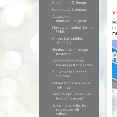
Koolitoetus Tallinnas
Koolitoetus Tallinnas
Vi
Augustikuu
sotsiaalkomisjonis
Mi
Huvitavad mõtted Tarmo
et
Urbilt
ma
Kuuba kultuuriõhtu
25.09.13
Haabersti ümbrusega
tutvumas
Sotsiaaltöötajatega
Haraka ja Keha kodus
EIL karikasari lõppes
Vändras
Udune töönädala algus
Tallinnas
Tina Kangro: Mees, kes
teadis "ussisõnu"
Tulge meile külla, trenni,
ringidesse või
vabataht...