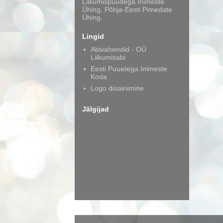
Liikumispuudega Inimeste
Ühing, Põhja-Eesti Pimedate
Ühing.
Lingid
Abivahendid - OÜ
Liikumisabi
Eesti Puuetega Inimeste
Koda
Logo disainimine
Jälgijad