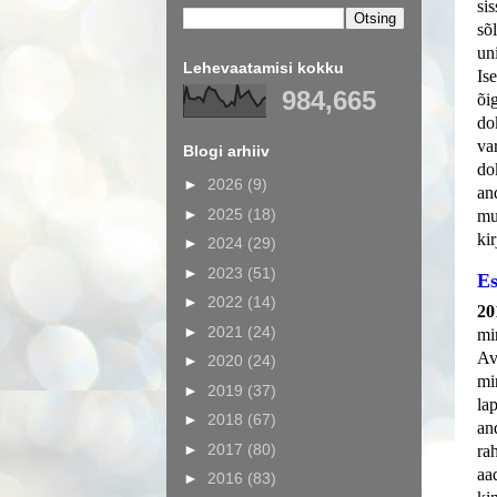
si
sõ
un
Lehevaatamisi kokku
Is
984,665
õi
do
va
Blogi arhiiv
do
►
2026
(9)
and
►
2025
(18)
mu
kir
►
2024
(29)
►
2023
(51)
Es
►
2022
(14)
20
►
2021
(24)
mi
Av
►
2020
(24)
mi
►
2019
(37)
la
►
2018
(67)
an
►
2017
(80)
ra
aa
►
2016
(83)