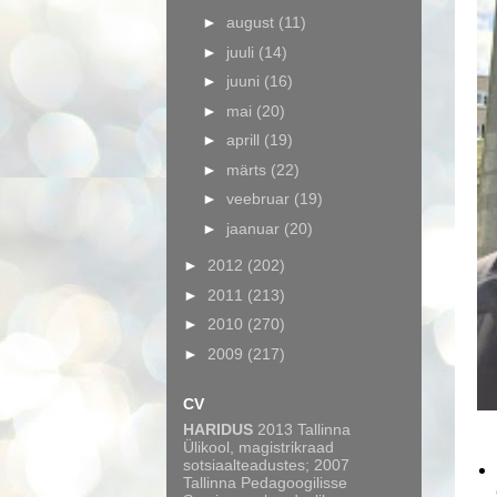
►
august
(11)
►
juuli
(14)
►
juuni
(16)
►
mai
(20)
►
aprill
(19)
►
märts
(22)
►
veebruar
(19)
►
jaanuar
(20)
►
2012
(202)
►
2011
(213)
►
2010
(270)
►
2009
(217)
CV
HARIDUS
2013 Tallinna
Ülikool, magistrikraad
sotsiaalteadustes; 2007
Tallinna Pedagoogilisse