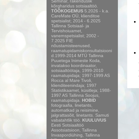
Seminar, rakenduslik
kõrgharidus sotsiaaltöö.
TÖÖKOGEMUS
5.2026 - k.a.
CareMate OÜ, klienditoe
spetsialist; 2014 - 6.2025
Tallinna Sotsiaal- ja
Tervishoiuamet,
vanemspetsialist; 2002 -
7.2025 FIE
nõustamisteenused,
raamatupidamiskonsultatsiooni
d.1999-2014 MTÜ Tallinna
Puuetega Inimeste Koda,
invatakso koordinaator,
sotsiaaltöötaja, 1999-2010
raamatupidaja; 1997-1999 AS
Rocca al Mare Tivoli,
klienditeenindaja; 1997
Statistikaamet, küsitleja; 1988-
1997 AS Tallinna Soojus,
raamatupidaja.
HOBID
fotograafia, linetants,
automatkad ja reisimine,
jalgrattasõit, linetants. Samuti
vabatahtlik töö.
KUULUVUS
Eesti Sotsiaaltöö
Assotsiatsioon, Tallinna
Invaspordiühing, Tallinna