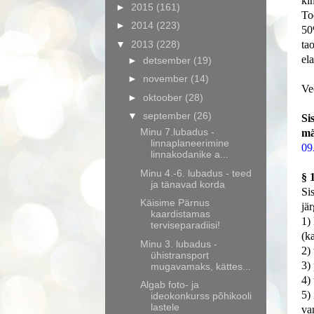
ki
►
2015
(161)
To
►
2014
(223)
50
▼
2013
(228)
ta
el
►
detsember
(19)
►
november
(14)
Ve
►
oktoober
(28)
▼
september
(26)
Si
Minu 7.lubadus -
m
linnaplaneerimine
09
linnakodanike a...
Minu 4.-6. lubadus - teed
§ 
ja tänavad korda
Si
Käisime Pärnus
jä
kaardistamas
1)
terviseparadiisi!
(k
Minu 3. lubadus -
2)
ühistransport
3)
mugavamaks, kättes...
4) 
Algab foto- ja
5)
ideokonkurss põhikooli
lastele
va