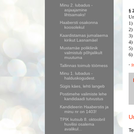
Minu 2. lubadus -
asjaajamine
§ 
lihtsamaks!
Un
Haabersti osakonna
1)
koosolekul
2)
Kaardistamas jumalaema
3)
kirikut Lasnamäel
4)
Mustamäe polikliinik
5)
valmistub põhjalikult
6)
muutuma
-
s
Tallinnas toimub töömess
Minu 1. lubadus -
halduskogudest.
Sügis käes, lehti langeb
Postimehe valimiste lehe
kandidaadi tutvustus
Kandideerin Haaberstis ja
minu nr on 1403!
U
TPIK kutsub 8. oktoobril
huvilisi osalema
avalikul...
Te