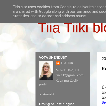
This site uses cookies from Google to deliver its servic
are shared with Google along with performance and secur
statistics, and to detect and address abuse.
Tiia Tiiki b
VÕTA ÜHENDUST
20
Tiia Tiik
Ko
📞 5219102, ✉️
tiia.tiik@gmail.com
Kuva mu täielik
profiil
Ük
täi
Avaleht
te
So
Otsing sellest blogist