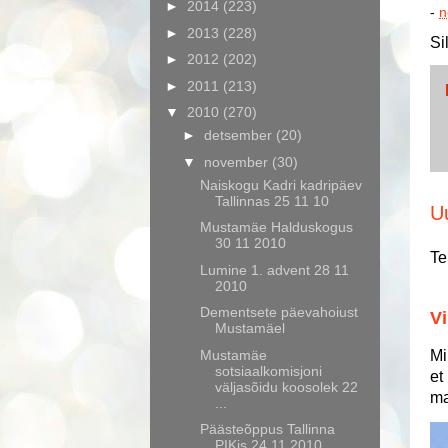
►
2014
(223)
-
n
►
2013
(228)
Si
►
2012
(202)
►
2011
(213)
▼
2010
(270)
►
detsember
(20)
▼
november
(30)
Naiskogu Kadri kadripäev
Tallinnas 25 11 10
U
Mustamäe Halduskogus
30 11 2010
Te
Lumine 1. advent 28 11
2010
Dementsete päevahoiust
Vi
Mustamäel
Mustamäe
Mi
sotsiaalkomisjoni
et
väljasõidu koosolek 22
ma
...
Päästeõppus Tallinna
PIKis 24 11 2010