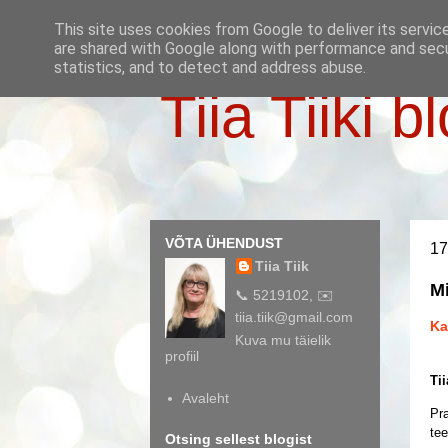
This site uses cookies from Google to deliver its servic
are shared with Google along with performance and secur
statistics, and to detect and address abuse.
Tiia Tiiki b
VÕTA ÜHENDUST
17
Tiia Tiik
M
📞 5219102, ✉️
tiia.tiik@gmail.com
Ka
Kuva mu täielik
profiil
Tii
Avaleht
Pra
tee
Otsing sellest blogist