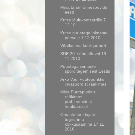
Mina tänan õnnesoovide
eest!
Kutse jõulukontserdile 7
12 10
Kutse puuetega inimeste
päevale 1 12 2010
Vilistlasena kooli juubelil
SDE 20. sünnipäeval 19
11 2010
Puuetega inimeste
sporditegemisest Eestis
Arko Vool Puutepunktis
invaspordist rääkimas
Mina Puutepunktis
rääkimas
probleemidest
hooldamisel
Omastehooldajate
tugirühma
kokkusaamine 17 11
2010