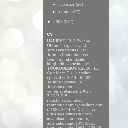
►
veebruar
(20)
►
jaanuar
(27)
►
2009
(217)
CV
HARIDUS
2013 Tallinna
Ülikool, magistrikraad
sotsiaalteadustes; 2007
Tallinna Pedagoogilisse
Seminar, rakenduslik
kõrgharidus sotsiaaltöö.
TÖÖKOGEMUS
5.2026 - k.a.
CareMate OÜ, klienditoe
spetsialist; 2014 - 6.2025
Tallinna Sotsiaal- ja
Tervishoiuamet,
vanemspetsialist; 2002 -
7.2025 FIE
nõustamisteenused,
raamatupidamiskonsultatsiooni
d.1999-2014 MTÜ Tallinna
Puuetega Inimeste Koda,
invatakso koordinaator,
sotsiaaltöötaja, 1999-2010
raamatupidaja; 1997-1999 AS