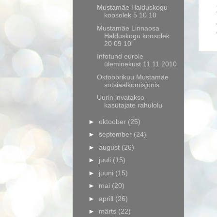
Mustamäe Halduskogu
koosolek 5 10 10
Mustamäe Linnaosa
Halduskogu koosolek
20 09 10
Infotund eurole
üleminekust 11 11 2010
Oktoobrikuu Mustamäe
sotsiaalkomisjonis
Uurin invatakso
kasutajate rahulolu
►
oktoober
(25)
►
september
(24)
►
august
(26)
►
juuli
(15)
►
juuni
(15)
►
mai
(20)
►
aprill
(26)
►
märts
(22)