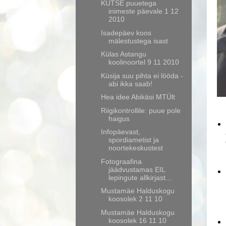
KUTSE puuetega
inimeste päevale 1 12
2010
Isadepäev koos
mälestustega isast
Külas Astangu
koolinoortel 9 11 2010
Küsija suu pihta ei lööda -
abi ikka saab!
Hea idee Abikäsi MTÜlt
Riigikontrollile: puue pole
haigus
Infopäevast,
spordiametist ja
noortekeskustest
Fotograafina
jäädvustamas EIL
lepingute allkirjast...
Mustamäe Halduskogu
koosolek 2 11 10
Mustamäe Halduskogu
koosolek 16 11 10