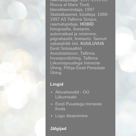
Rocca al Mare Tivoli,
klienditeenindaja; 1997
Statistikaamet, küsitleja; 1988-
1997 AS Tallinna Soojus,
raamatupidaja.
HOBID
fotograafia, linetants,
automatkad ja reisimine,
jalgrattasõit, linetants. Samuti
vabatahtlik töö.
KUULUVUS
Eesti Sotsiaaltöö
Assotsiatsioon, Tallinna
Invaspordiühing, Tallinna
Liikumispuudega Inimeste
Ühing, Põhja-Eesti Pimedate
Ühing.
Lingid
Abivahendid - OÜ
Liikumisabi
Eesti Puuetega Inimeste
Koda
Logo disainimine
Jälgijad