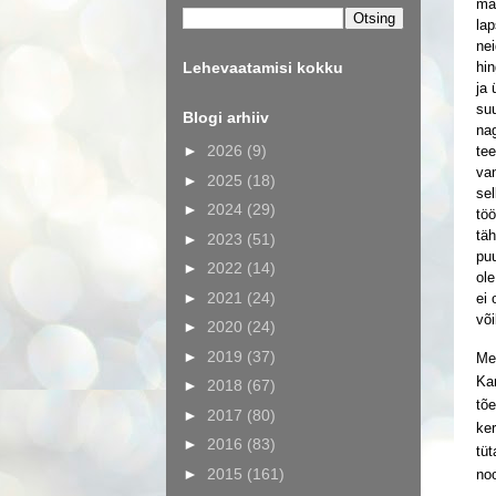
maa
lap
nei
Lehevaatamisi kokku
hin
ja 
suu
Blogi arhiiv
nag
►
2026
(9)
tee
van
►
2025
(18)
sel
►
2024
(29)
töö
tä
►
2023
(51)
puu
►
2022
(14)
ol
►
2021
(24)
ei 
võ
►
2020
(24)
►
2019
(37)
Mei
Kar
►
2018
(67)
tõe
►
2017
(80)
ke
►
2016
(83)
tüt
►
2015
(161)
noo