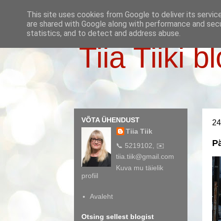
This site uses cookies from Google to deliver its servic
are shared with Google along with performance and secur
statistics, and to detect and address abuse.
Tiia Tiiki b
VÕTA ÜHENDUST
24
Tiia Tiik
Pä
📞 5219102, ✉️
tiia.tiik@gmail.com
Kuva mu täielik
profiil
Avaleht
Otsing sellest blogist