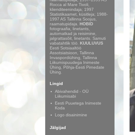
Rocca al Mare Tivoli,
klienditeenindaja; 1997
Statistikaamet, küsitleja; 1988-
1997 AS Tallinna Soojus,
raamatupidaja.
HOBID
fotograafia, linetants,
automatkad ja reisimine,
jalgrattasõit, linetants. Samuti
vabatahtlik töö.
KUULUVUS
Eesti Sotsiaaltöö
Assotsiatsioon, Tallinna
Invaspordiühing, Tallinna
Liikumispuudega Inimeste
Ühing, Põhja-Eesti Pimedate
Ühing.
Lingid
Abivahendid - OÜ
Liikumisabi
Eesti Puuetega Inimeste
Koda
Logo disainimine
Jälgijad