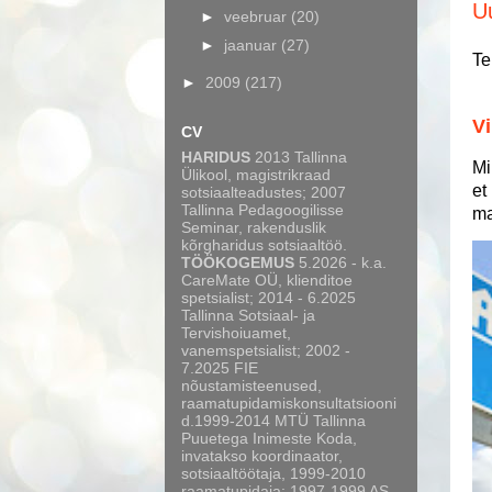
U
►
veebruar
(20)
►
jaanuar
(27)
Te
►
2009
(217)
Vi
CV
HARIDUS
2013 Tallinna
Mi
Ülikool, magistrikraad
et
sotsiaalteadustes; 2007
Tallinna Pedagoogilisse
ma
Seminar, rakenduslik
kõrgharidus sotsiaaltöö.
TÖÖKOGEMUS
5.2026 - k.a.
CareMate OÜ, klienditoe
spetsialist; 2014 - 6.2025
Tallinna Sotsiaal- ja
Tervishoiuamet,
vanemspetsialist; 2002 -
7.2025 FIE
nõustamisteenused,
raamatupidamiskonsultatsiooni
d.1999-2014 MTÜ Tallinna
Puuetega Inimeste Koda,
invatakso koordinaator,
sotsiaaltöötaja, 1999-2010
raamatupidaja; 1997-1999 AS