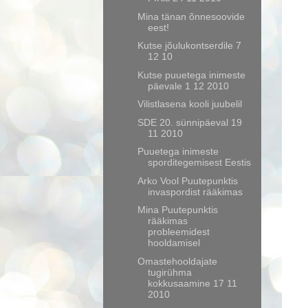
Mina tänan õnnesoovide
eest!
Kutse jõulukontserdile 7
12 10
Kutse puuetega inimeste
päevale 1 12 2010
Vilistlasena kooli juubelil
SDE 20. sünnipäeval 19
11 2010
Puuetega inimeste
sporditegemisest Eestis
Arko Vool Puutepunktis
invaspordist rääkimas
Mina Puutepunktis
rääkimas
probleemidest
hooldamisel
Omastehooldajate
tugirühma
kokkusaamine 17 11
2010