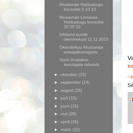
Mustamäe Halduskogu
koosolek 5 10 10
Mustamäe Linnaosa
Halduskogu koosolek
20 09 10
Infotund eurole
üleminekust 11 11 2010
Oktoobrikuu Mustamäe
sotsiaalkomisjonis
Va
Uurin invatakso
kasutajate rahulolu
ko
►
oktoober
(25)
-
n
►
september
(24)
Si
►
august
(26)
►
juuli
(15)
►
juuni
(15)
►
mai
(20)
►
aprill
(26)
►
märts
(22)