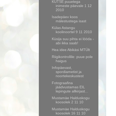
KUTSE puuetega
inimeste päevale 1 12
2010
Isadepäev koos
mälestustega isast
Külas Astangu
koolinoortel 9 11 2010
Küsija suu pihta ei lööda -
abi ikka saab!
Hea idee Abikäsi MTÜlt
Riigikontrollile: puue pole
haigus
Infopäevast,
spordiametist ja
noortekeskustest
Fotograafina
jäädvustamas EIL
lepingute allkirjast...
Mustamäe Halduskogu
koosolek 2 11 10
Mustamäe Halduskogu
koosolek 16 11 10