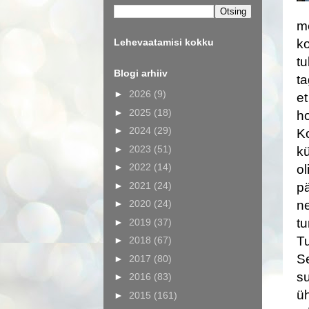
me
Lehevaatamisi kokku
ko
tu
Blogi arhiiv
ta
►
2026
(9)
et
►
2025
(18)
ho
►
2024
(29)
Ko
►
2023
(51)
kü
►
2022
(14)
ol
►
2021
(24)
p
►
2020
(24)
ne
tu
►
2019
(37)
Tu
►
2018
(67)
Se
►
2017
(80)
su
►
2016
(83)
üh
►
2015
(161)