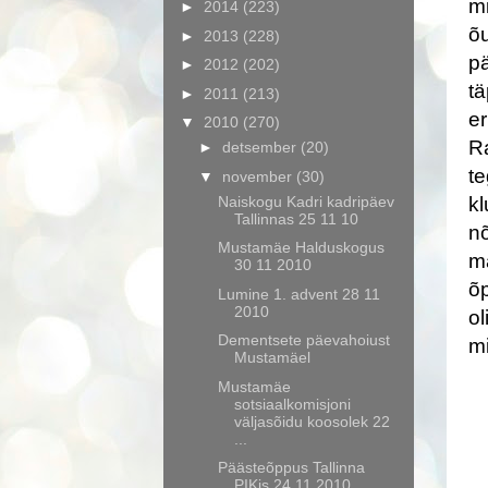
mi
►
2014
(223)
õu
►
2013
(228)
pä
►
2012
(202)
tä
►
2011
(213)
er
▼
2010
(270)
Ra
►
detsember
(20)
te
▼
november
(30)
Naiskogu Kadri kadripäev
k
Tallinnas 25 11 10
nõ
Mustamäe Halduskogus
m
30 11 2010
õp
Lumine 1. advent 28 11
2010
ol
Dementsete päevahoiust
m
Mustamäel
Mustamäe
sotsiaalkomisjoni
väljasõidu koosolek 22
...
Päästeõppus Tallinna
PIKis 24 11 2010