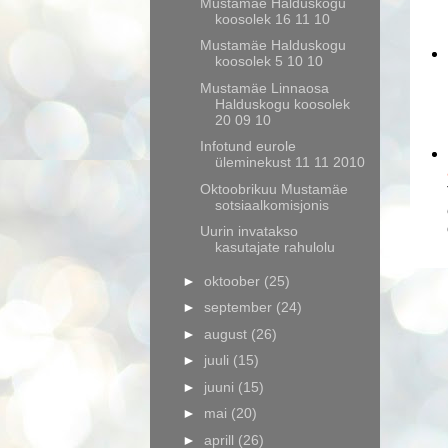
Mustamäe Halduskogu
koosolek 16 11 10
Mustamäe Halduskogu
koosolek 5 10 10
Mustamäe Linnaosa
Halduskogu koosolek
20 09 10
Infotund eurole
üleminekust 11 11 2010
Oktoobrikuu Mustamäe
sotsiaalkomisjonis
Uurin invatakso
kasutajate rahulolu
►
oktoober
(25)
►
september
(24)
►
august
(26)
►
juuli
(15)
►
juuni
(15)
►
mai
(20)
►
aprill
(26)