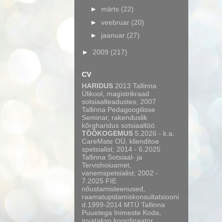
►
märts
(22)
►
veebruar
(20)
►
jaanuar
(27)
►
2009
(217)
CV
HARIDUS
2013 Tallinna
Ülikool, magistrikraad
sotsiaalteadustes; 2007
Tallinna Pedagoogilisse
Seminar, rakenduslik
kõrgharidus sotsiaaltöö.
TÖÖKOGEMUS
5.2026 - k.a.
CareMate OÜ, klienditoe
spetsialist; 2014 - 6.2025
Tallinna Sotsiaal- ja
Tervishoiuamet,
vanemspetsialist; 2002 -
7.2025 FIE
nõustamisteenused,
raamatupidamiskonsultatsiooni
d.1999-2014 MTÜ Tallinna
Puuetega Inimeste Koda,
invatakso koordinaator,