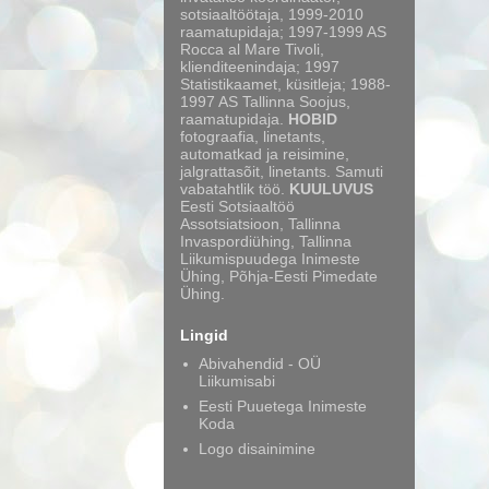
sotsiaaltöötaja, 1999-2010
raamatupidaja; 1997-1999 AS
Rocca al Mare Tivoli,
klienditeenindaja; 1997
Statistikaamet, küsitleja; 1988-
1997 AS Tallinna Soojus,
raamatupidaja.
HOBID
fotograafia, linetants,
automatkad ja reisimine,
jalgrattasõit, linetants. Samuti
vabatahtlik töö.
KUULUVUS
Eesti Sotsiaaltöö
Assotsiatsioon, Tallinna
Invaspordiühing, Tallinna
Liikumispuudega Inimeste
Ühing, Põhja-Eesti Pimedate
Ühing.
Lingid
Abivahendid - OÜ
Liikumisabi
Eesti Puuetega Inimeste
Koda
Logo disainimine