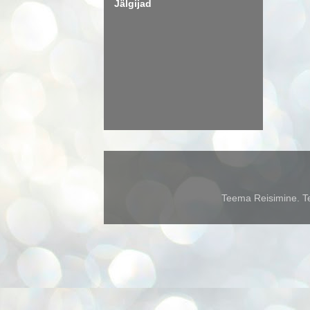
Jälgijad
Teema Reisimine. Te