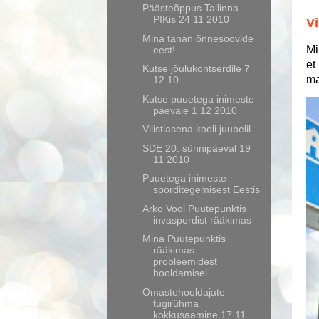
Päästeõppus Tallinna
PIKis 24 11 2010
Vi
Mina tänan õnnesoovide
Mi
eest!
et
Kutse jõulukontserdile 7
ma
12 10
Kutse puuetega inimeste
päevale 1 12 2010
Vilistlasena kooli juubelil
SDE 20. sünnipäeval 19
11 2010
Puuetega inimeste
sporditegemisest Eestis
Arko Vool Puutepunktis
invaspordist rääkimas
Mina Puutepunktis
rääkimas
probleemidest
hooldamisel
Omastehooldajate
tugirühma
kokkusaamine 17 11