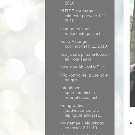
2010
KUTSE puuetega
inimeste päevale 1 12
2010
Isadepäev koos
mälestustega isast
Külas Astangu
koolinoortel 9 11 2010
Küsija suu pihta ei lööda -
abi ikka saab!
Hea idee Abikäsi MTÜlt
Riigikontrollile: puue pole
haigus
Infopäevast,
spordiametist ja
noortekeskustest
Fotograafina
jäädvustamas EIL
lepingute allkirjast...
Mustamäe Halduskogu
koosolek 2 11 10