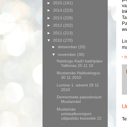
►
2015
(161)
va
►
2014
(223)
In
Ta
►
2013
(228)
Pa
►
2012
(202)
ww
►
2011
(213)
▼
2010
(270)
Li
►
detsember
(20)
ma
▼
november
(30)
-
n
Naiskogu Kadri kadripäev
Tallinnas 25 11 10
Mustamäe Halduskogus
30 11 2010
Lumine 1. advent 28 11
2010
Dementsete päevahoiust
Mustamäel
U
Mustamäe
sotsiaalkomisjoni
väljasõidu koosolek 22
Te
...