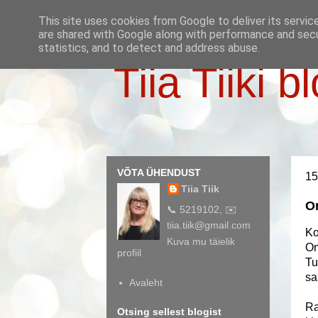
This site uses cookies from Google to deliver its servic
are shared with Google along with performance and secur
statistics, and to detect and address abuse.
Tiia Tiiki b
VÕTA ÜHENDUST
15
Tiia Tiik
O
📞 5219102, ✉️
tiia.tiik@gmail.com
Ko
Kuva mu täielik
Om
profiil
Tu
sa
Avaleht
Ra
Otsing sellest blogist