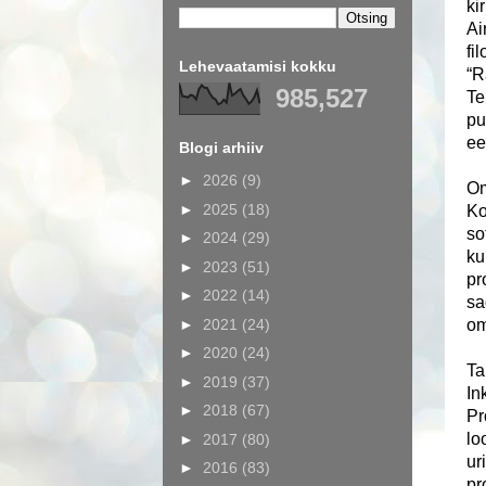
ki
Ai
fi
Lehevaatamisi kokku
“R
985,527
Te
pu
ee
Blogi arhiiv
►
2026
(9)
Om
►
2025
(18)
Ko
so
►
2024
(29)
ku
►
2023
(51)
pr
►
2022
(14)
sa
►
2021
(24)
om
►
2020
(24)
Ta
►
2019
(37)
In
►
2018
(67)
Pr
lo
►
2017
(80)
ur
►
2016
(83)
pr