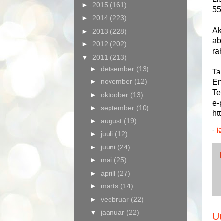
►
2015
(161)
55
►
2014
(223)
Ak
►
2013
(228)
ab
►
2012
(202)
ra
▼
2011
(213)
►
detsember
(13)
Ta
►
november
(12)
En
Te
►
oktoober
(13)
e-
►
september
(10)
ht
►
august
(19)
-
j
►
juuli
(12)
►
juuni
(24)
►
mai
(25)
►
aprill
(27)
►
märts
(14)
►
veebruar
(22)
▼
jaanuar
(22)
U