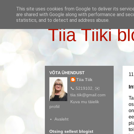
This site uses cookies from Google to deliver its servic
are shared with Google along with performance and secur
statistics, and to detect and address abuse.
Tiia Tiiki b
VÕTA ÜHENDUST
11
Tiia Tiik
In
📞 5219102, ✉️
tiia.tiik@gmail.com
Ta
Kuva mu täielik
os
profiil
on
ee
Avaleht
pl
to
Otsing sellest blogist