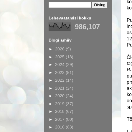
ko
ko
Lehevaatamisi kokku
Pu
986,107
in
os
12
Blogi arhiiv
Pu
►
2026
(9)
►
2025
(18)
Õi
ta
►
2024
(29)
Ra
►
2023
(51)
pu
►
2022
(14)
pr
►
2021
(24)
ak
ko
►
2020
(24)
oo
►
2019
(37)
sp
►
2018
(67)
Tõ
►
2017
(80)
►
2016
(83)
Li