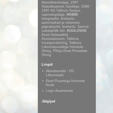
klienditeenindaja; 1997
Statistikaamet, küsitleja; 1988-
1997 AS Tallinna Soojus,
raamatupidaja.
HOBID
fotograafia, linetants,
automatkad ja reisimine,
jalgrattasõit, linetants. Samuti
vabatahtlik töö.
KUULUVUS
Eesti Sotsiaaltöö
Assotsiatsioon, Tallinna
Invaspordiühing, Tallinna
Liikumispuudega Inimeste
Ühing, Põhja-Eesti Pimedate
Ühing.
Lingid
Abivahendid - OÜ
Liikumisabi
Eesti Puuetega Inimeste
Koda
Logo disainimine
Jälgijad