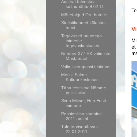
Austriat tutvustav
kultuuriõhtu 9.02.11
Te
Mõttetalgud Oru hotellis
Statistikaamet külastas
meid
Vi
Tegevused puuetega
Mi
inimeste
tegevuskeskuses
et
ma
Number 377 RK valimistel
Mustamäel
Valimiskompassi testimas
Messil Salme
Kultuurikeskuses
Täna testisime Nõmme
polikliinikut
Sven Mikser, Hea Eesti
inimene...
Pensionilisa saamine
2011.aastal
Tule tervisepäevale
22.01.2011