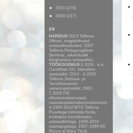
►
2010
(270)
►
2009
(217)
CV
HARIDUS
2013 Tallinna
Ülikool, magistrikraad
sotsiaalteadustes; 2007
Tallinna Pedagoogilisse
Seminar, rakenduslik
kõrgharidus sotsiaaltöö.
TÖÖKOGEMUS
5.2026 - k.a.
CareMate OÜ, klienditoe
spetsialist; 2014 - 6.2025
Tallinna Sotsiaal- ja
Tervishoiuamet,
vanemspetsialist; 2002 -
7.2025 FIE
nõustamisteenused,
raamatupidamiskonsultatsiooni
d.1999-2014 MTÜ Tallinna
Puuetega Inimeste Koda,
invatakso koordinaator,
sotsiaaltöötaja, 1999-2010
raamatupidaja; 1997-1999 AS
Rocca al Mare Tivoli,