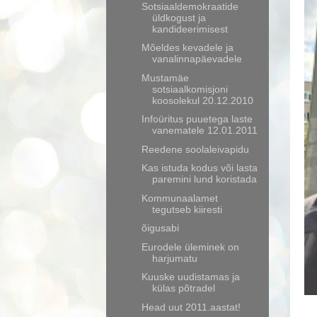
Sotsiaaldemokraatide
üldkogust ja
kandideerimisest
Mõeldes kevadele ja
vanalinnapäevadele
Mustamäe
sotsiaalkomisjoni
koosolekul 20.12.2010
Infoüritus puuetega laste
vanematele 12.01.2011
Reedene soolaleivapidu
Kas istuda kodus või lasta
paremini lund koristada
Kommunaalamet
tegutseb kiiresti
õigusabi
Eurodele üleminek on
harjumatu
Kuuske uudistamas ja
külas põtradel
Head uut 2011.aastat!